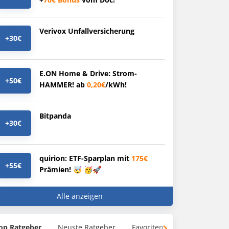
Verivox Unfallversicherung
+30€
E.ON Home & Drive: Strom-
+50€
HAMMER! ab
0,20€
/kWh!
Bitpanda
+30€
quirion: ETF-Sparplan mit
175€
+55€
Prämien! 🤯 🥳🚀
Alle anzeigen
op Ratgeber
Neuste Ratgeber
Favoriten