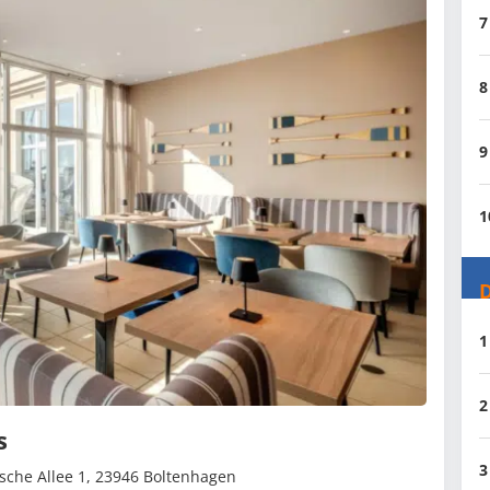
7
8
9
1
D
1
2
s
3
sche Allee 1, 23946 Boltenhagen