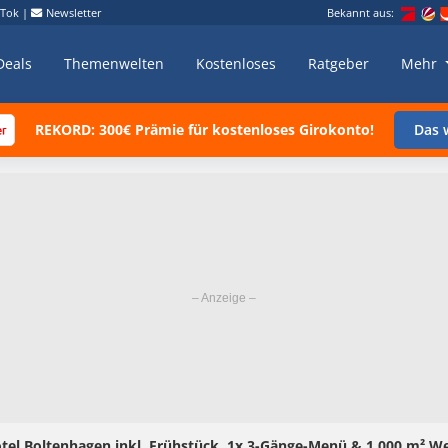
kTok
|
Newsletter
Bekannt aus:
Deals
Themenwelten
Kostenloses
Ratgeber
Mehr
REKORD: 300€ Prämie für kostenloses Girokonto!
Das w
tel Boltenhagen inkl. Frühstück, 1x 3-Gänge-Menü & 1.000 m² Wel