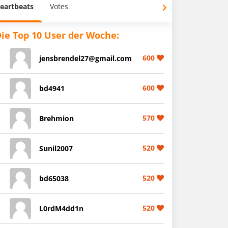
eartbeats
Votes
ie Top 10 User der Woche:
600
jensbrendel27@gmail.com
600
bd4941
570
Brehmion
520
Sunil2007
520
bd65038
520
L0rdM4dd1n