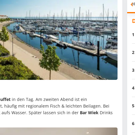
H
D
1
2
3
4
uffet
in den Tag. Am zweiten Abend ist ein
5
t, häufig mit regionalem Fisch & leichten Beilagen. Bei
k aufs Wasser. Später lassen sich in der
Bar Wiek
Drinks
6