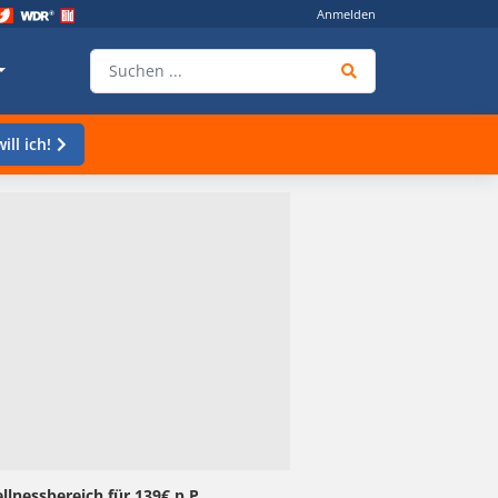
Anmelden
ill ich!
lnessbereich für 139€ p.P.