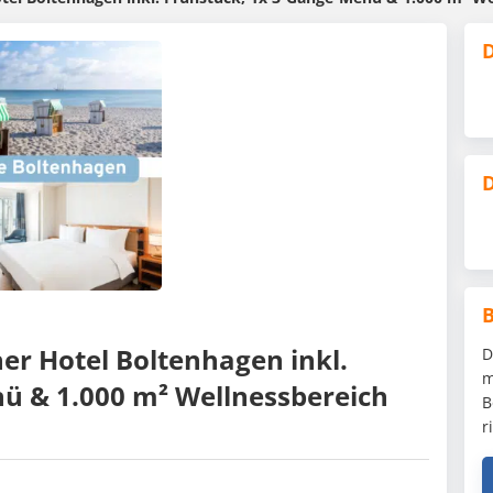
D
D
ner Hotel Boltenhagen inkl.
D
m
ü & 1.000 m² Wellnessbereich
B
r