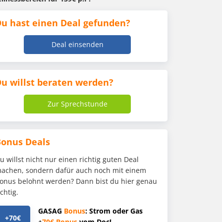
u hast einen Deal gefunden?
Deal einsenden
u willst beraten werden?
Zur Sprechstunde
Bonus Deals
u willst nicht nur einen richtig guten Deal
achen, sondern dafür auch noch mit einem
onus belohnt werden? Dann bist du hier genau
ichtig.
GASAG
Bonus
: Strom oder Gas
+70€
+
70€
Bonus
vom Doc!