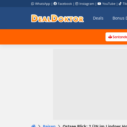
WhatsApp
|
Facebook
|
Instagram
|
YouTube
|
Ti
Deals
Bonus 
Reisen
Ostsee Blick: 2 ÜN im Lindner Ho