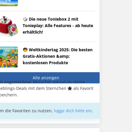
🎲 Die neue Toniebox 2 mit
Tonieplay: Alle Features - ab heute
erhältlich!
🧒 Weltkindertag 2025: Die besten
Gratis-Aktionen &amp;
kostenlosen Produkte
Alle anzeigen
ls angemeldeter Besucher kannst du deine
ieblings-Deals mit dem Sternchen
als Favorit
peichern.
m die Favoriten zu nutzen,
logge dich bitte ein
.