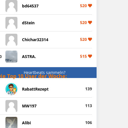
520
bd64537
520
dStein
520
Chichar32314
515
0
ASTRA.
Heartbeats sammeln?
ie Top 10 User der Woche:
139
RabattRezept
113
MW197
106
Alibi