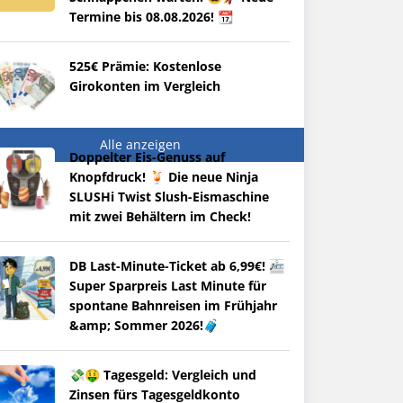
Termine bis 08.08.2026! 📆
525€ Prämie: Kostenlose
Girokonten im Vergleich
Alle anzeigen
Doppelter Eis-Genuss auf
Knopfdruck! 🍹 Die neue Ninja
SLUSHi Twist Slush-Eismaschine
mit zwei Behältern im Check!
DB Last-Minute-Ticket ab 6,99€! 🚈
Super Sparpreis Last Minute für
spontane Bahnreisen im Frühjahr
&amp; Sommer 2026!🧳
💸🤑 Tagesgeld: Vergleich und
Zinsen fürs Tagesgeldkonto