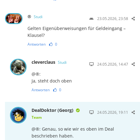
®
Studi
23.05.2026, 23:58
Gelten Eigenüberweisungen für Geldeingang –
Klausel?
Antworten
0
cleverclaus
Studi
24.05.2026, 14:47
@®:
Ja, steht doch oben
Antworten
0
DealDoktor (Georg)
24.05.2026, 19:11
Team
@®: Genau, so wie wir es oben im Deal
beschrieben haben.