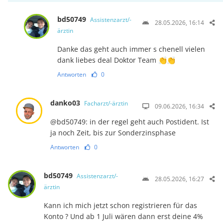
bd50749
Assistenzarzt/-
28.05.2026, 16:14
ärztin
Danke das geht auch immer s chenell vielen
dank liebes deal Doktor Team 👏👏
Antworten
0
danko03
Facharzt/-ärztin
09.06.2026, 16:34
@bd50749: in der regel geht auch Postident. Ist
ja noch Zeit, bis zur Sonderzinsphase
Antworten
0
bd50749
Assistenzarzt/-
28.05.2026, 16:27
ärztin
Kann ich mich jetzt schon registrieren für das
Konto ? Und ab 1 Juli wären dann erst deine 4%