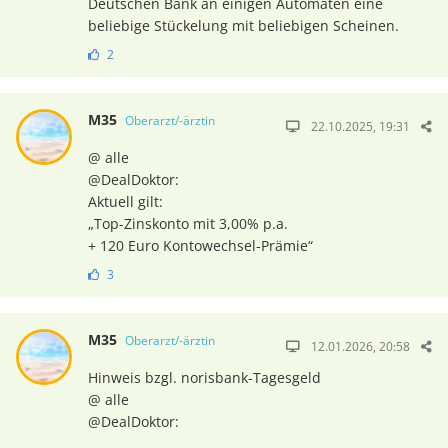
Deutschen Bank an einigen Automaten eine
beliebige Stückelung mit beliebigen Scheinen.
2
M35
Oberarzt/-ärztin
22.10.2025, 19:31
@ alle
@DealDoktor:
Aktuell gilt:
„Top-Zinskonto mit 3,00% p.a.
+ 120 Euro Kontowechsel-Prämie“
3
M35
Oberarzt/-ärztin
12.01.2026, 20:58
Hinweis bzgl. norisbank-Tagesgeld
@ alle
@DealDoktor: