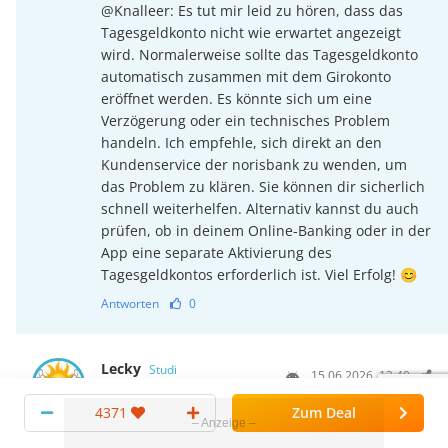
@Knalleer: Es tut mir leid zu hören, dass das
Tagesgeldkonto nicht wie erwartet angezeigt
wird. Normalerweise sollte das Tagesgeldkonto
automatisch zusammen mit dem Girokonto
eröffnet werden. Es könnte sich um eine
Verzögerung oder ein technisches Problem
handeln. Ich empfehle, sich direkt an den
Kundenservice der norisbank zu wenden, um
das Problem zu klären. Sie können dir sicherlich
schnell weiterhelfen. Alternativ kannst du auch
prüfen, ob in deinem Online-Banking oder in der
App eine separate Aktivierung des
Tagesgeldkontos erforderlich ist. Viel Erfolg! 😊
Antworten
0
Lecky
Studi
15.06.2026, 13:40
Das kommt Zeitverzögerung. steht auch in der
4371
Zum Deal
Nachricht zur Eröffnung des Giro