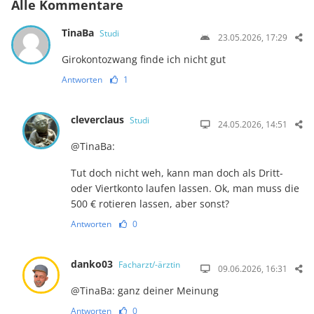
Alle Kommentare
TinaBa
Studi
23.05.2026, 17:29
Girokontozwang finde ich nicht gut
Antworten
1
cleverclaus
Studi
24.05.2026, 14:51
@TinaBa:
Tut doch nicht weh, kann man doch als Dritt-
oder Viertkonto laufen lassen. Ok, man muss die
500 € rotieren lassen, aber sonst?
Antworten
0
danko03
Facharzt/-ärztin
09.06.2026, 16:31
@TinaBa: ganz deiner Meinung
Antworten
0