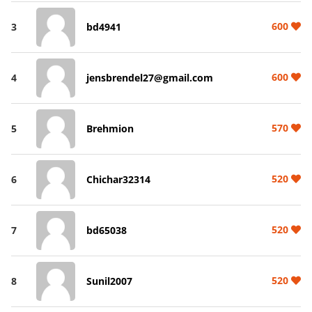
600
3
bd4941
600
4
jensbrendel27@gmail.com
570
5
Brehmion
520
6
Chichar32314
520
7
bd65038
520
8
Sunil2007