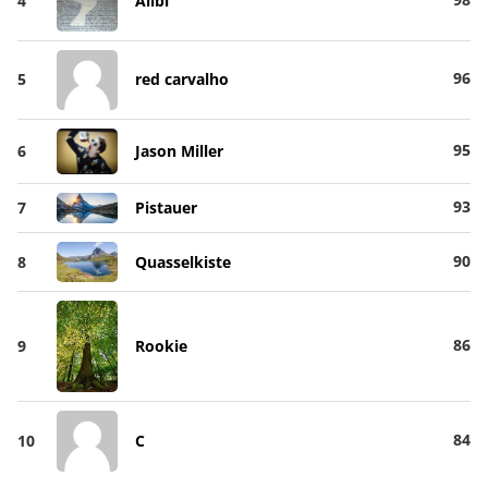
4
Alibi
96
5
red carvalho
95
6
Jason Miller
93
7
Pistauer
90
8
Quasselkiste
86
9
Rookie
84
10
C