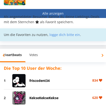
Alle anzeigen
Als angemeldeter Besucher kannst du deine Lieblings-Deals
mit dem Sternchen
als Favorit speichern.
Um die Favoriten zu nutzen,
logge dich bitte ein
.
Heartbeats
Votes
Die Top 10 User der Woche:
834
1
friscodent34
620
2
KekseKekseKekse