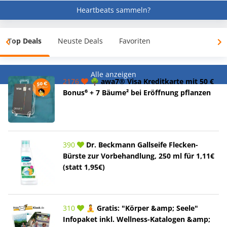
Heartbeats sammeln?
Top Deals
Neuste Deals
Favoriten
Alle anzeigen
2176
🌳 awa7® Visa Kreditkarte mit 50 €
Bonus⁶ + 7 Bäume² bei Eröffnung pflanzen
390
Dr. Beckmann Gallseife Flecken-
Bürste zur Vorbehandlung, 250 ml für 1,11€
(statt 1,95€)
310
🧘 Gratis: "Körper &amp; Seele"
Infopaket inkl. Wellness-Katalogen &amp;