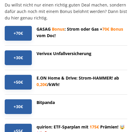
Du willst nicht nur einen richtig guten Deal machen, sondern
dafür auch noch mit einem Bonus belohnt werden? Dann bist
du hier genau richtig.
GASAG
Bonus
: Strom oder Gas +
70€
Bonus
+70€
vom Doc!
Verivox Unfallversicherung
+30€
E.ON Home & Drive: Strom-HAMMER! ab
+50€
0,20€
/kWh!
Bitpanda
+30€
quirion: ETF-Sparplan mit
175€
Prämien! 🤯
+55€