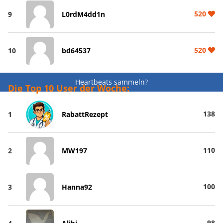
520
9
L0rdM4dd1n
520
10
bd64537
Heartbeats sammeln?
Die Top 10 User der Woche:
138
1
RabattRezept
110
2
MW197
100
3
Hanna92
98