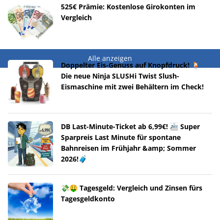
525€ Prämie: Kostenlose Girokonten im
Vergleich
Alle anzeigen
Doppelter Eis-Genuss auf Knopfdruck! 🍹
Die neue Ninja SLUSHi Twist Slush-
Eismaschine mit zwei Behältern im Check!
DB Last-Minute-Ticket ab 6,99€! 🚈 Super
Sparpreis Last Minute für spontane
Bahnreisen im Frühjahr &amp; Sommer
2026!🧳
💸🤑 Tagesgeld: Vergleich und Zinsen fürs
Tagesgeldkonto