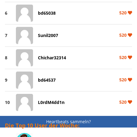
520
6
bd65038
520
7
Sunil2007
520
8
Chichar32314
520
9
bd64537
520
10
L0rdM4dd1n
Heartbeats sammeln?
Die Top 10 User der Woche: