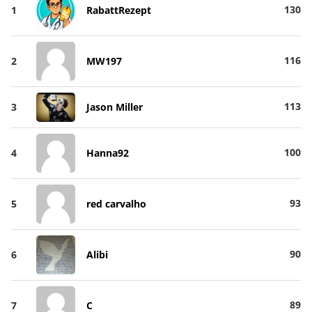
130
1
RabattRezept
116
2
MW197
113
3
Jason Miller
100
4
Hanna92
93
5
red carvalho
90
6
Alibi
89
7
C