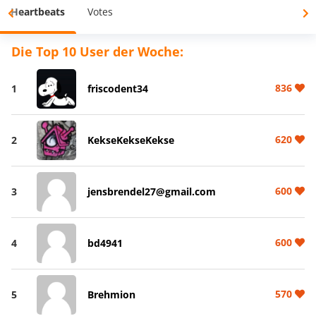
Heartbeats
Votes
Die Top 10 User der Woche:
836
1
friscodent34
620
2
KekseKekseKekse
600
3
jensbrendel27@gmail.com
600
4
bd4941
570
5
Brehmion