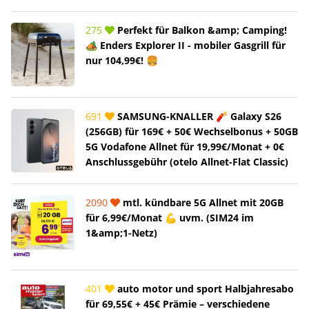
275
Perfekt für Balkon &amp; Camping!
🏕️ Enders Explorer II - mobiler Gasgrill für
nur 104,99€! 🍔
691
SAMSUNG-KNALLER 🧨 Galaxy S26
(256GB) für 169€ + 50€ Wechselbonus + 50GB
5G Vodafone Allnet für 19,99€/Monat + 0€
Anschlussgebühr (otelo Allnet-Flat Classic)
2090
mtl. kündbare 5G Allnet mit 20GB
für 6,99€/Monat 💪 uvm. (SIM24 im
1&amp;1-Netz)
401
auto motor und sport Halbjahresabo
für 69,55€ + 45€ Prämie – verschiedene