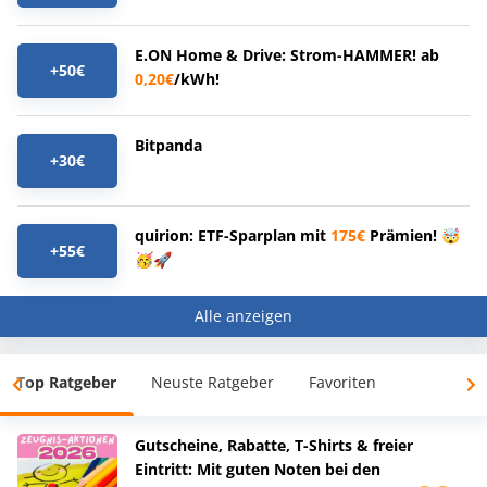
E.ON Home & Drive: Strom-HAMMER! ab
+50€
0,20€
/kWh!
Bitpanda
+30€
quirion: ETF-Sparplan mit
175€
Prämien! 🤯
+55€
🥳🚀
Alle anzeigen
Top Ratgeber
Neuste Ratgeber
Favoriten
Gutscheine, Rabatte, T-Shirts & freier
Eintritt: Mit guten Noten bei den