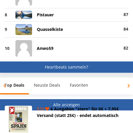
87
8
Pistauer
84
9
Quasselkiste
82
10
Anwo59
Heartbeats sammeln?
Top Deals
Neuste Deals
Favoriten
Alle anzeigen
839
6 Ausgaben "stern" für 0€ + 7,95€
Versand (statt 25€) - endet automatisch