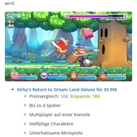
wird.
Kirby’s Return to Dream Land Deluxe
für 39,99€
Preisvergleich:
50€
,
Ersparnis: 10€
Bis zu 4 Spieler
Multiplayer auf einer Konsole
Vielfältige Charaktere
Unterhaltsame Minispiele