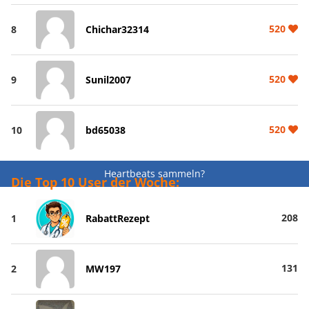
520
8
Chichar32314
520
9
Sunil2007
520
10
bd65038
Heartbeats sammeln?
Die Top 10 User der Woche:
208
1
RabattRezept
131
2
MW197