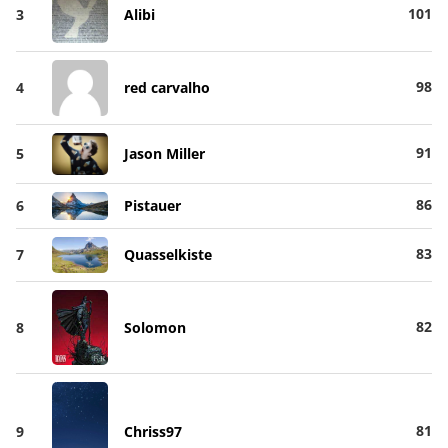
101
3
Alibi
98
4
red carvalho
91
5
Jason Miller
86
6
Pistauer
83
7
Quasselkiste
82
8
Solomon
81
9
Chriss97