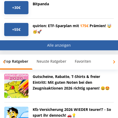
Bitpanda
+30€
quirion: ETF-Sparplan mit
175€
Prämien! 🤯
+55€
🥳🚀
Alle anzeigen
Top Ratgeber
Neuste Ratgeber
Favoriten
Gutscheine, Rabatte, T-Shirts & freier
Eintritt: Mit guten Noten bei den
Zeugnisaktionen 2026 richtig sparen! 😀🤩
Kfz-Versicherung 2026 WIEDER teurer!? - So
spart ihr dennoch! 🚗💡