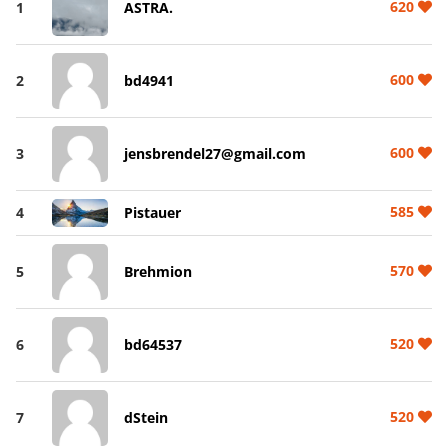
620
1
ASTRA.
600
2
bd4941
600
3
jensbrendel27@gmail.com
585
4
Pistauer
570
5
Brehmion
520
6
bd64537
520
7
dStein