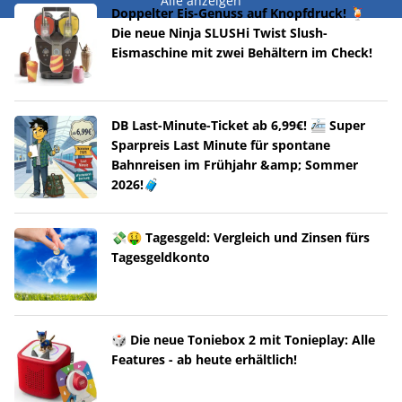
Alle anzeigen
Doppelter Eis-Genuss auf Knopfdruck! 🍹
Die neue Ninja SLUSHi Twist Slush-
Eismaschine mit zwei Behältern im Check!
DB Last-Minute-Ticket ab 6,99€! 🚈 Super
Sparpreis Last Minute für spontane
Bahnreisen im Frühjahr &amp; Sommer
2026!🧳
💸🤑 Tagesgeld: Vergleich und Zinsen fürs
Tagesgeldkonto
🎲 Die neue Toniebox 2 mit Tonieplay: Alle
Features - ab heute erhältlich!