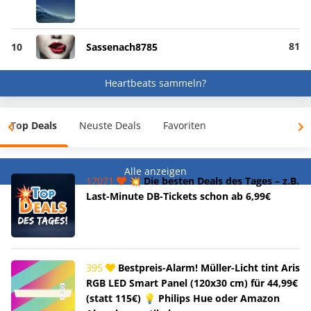
81
10
Sassenach8785
Heartbeats sammeln?
Top Deals
Neuste Deals
Favoriten
Alle anzeigen
17071
💥 Die besten Deals des Tages – z.B.
Last-Minute DB-Tickets schon ab 6,99€
395
Bestpreis-Alarm! Müller-Licht tint Aris
RGB LED Smart Panel (120x30 cm) für 44,99€
(statt 115€) 💡 Philips Hue oder Amazon