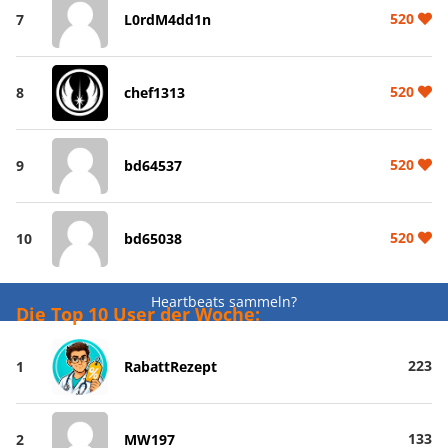
520
7
L0rdM4dd1n
520
8
chef1313
520
9
bd64537
520
10
bd65038
Heartbeats sammeln?
Die Top 10 User der Woche:
223
1
RabattRezept
133
2
MW197