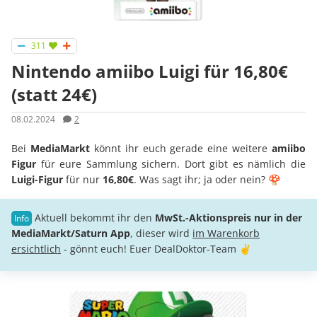
311
Nintendo amiibo Luigi für 16,80€
(statt 24€)
08.02.2024
2
Bei
MediaMarkt
könnt ihr euch gerade eine weitere
amiibo
Figur
für eure Sammlung sichern. Dort gibt es nämlich die
Luigi-Figur
für nur
16,80€
. Was sagt ihr; ja oder nein? 🍄
Aktuell bekommt ihr den
MwSt.-Aktionspreis nur in der
MediaMarkt/Saturn App
, dieser wird
im Warenkorb
ersichtlich
- gönnt euch! Euer DealDoktor-Team ✌️