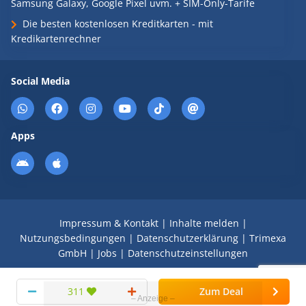
Samsung Galaxy, Google Pixel uvm. + SIM-Only-Tarife
Die besten kostenlosen Kreditkarten - mit
Kredikartenrechner
Social Media
Apps
Impressum & Kontakt
|
Inhalte melden
|
Nutzungsbedingungen
|
Datenschutzerklärung
|
Trimexa
GmbH
|
Jobs
|
Datenschutzeinstellungen
© 2008 - 2026 Schnäppchen Blog mit Doktortitel -
311
Zum Deal
DealDoktor.de