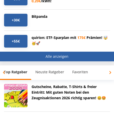
0,20€
/kWh!
Bitpanda
+30€
quirion: ETF-Sparplan mit
175€
Prämien! 🤯
+55€
🥳🚀
Alle anzeigen
Top Ratgeber
Neuste Ratgeber
Favoriten
Gutscheine, Rabatte, T-Shirts & freier
Eintritt: Mit guten Noten bei den
Zeugnisaktionen 2026 richtig sparen! 😀🤩