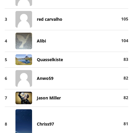
105
3
red carvalho
104
4
Alibi
83
5
Quasselkiste
82
6
Anwo59
82
7
Jason Miller
81
8
Chriss97