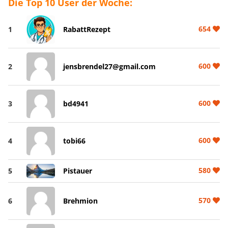
Die Top 10 User der Woche:
654
1
RabattRezept
600
2
jensbrendel27@gmail.com
600
3
bd4941
600
4
tobi66
580
5
Pistauer
570
6
Brehmion