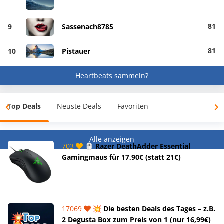
81
9
Sassenach8785
81
10
Pistauer
Heartbeats sammeln?
Top Deals
Neuste Deals
Favoriten
Alle anzeigen
703
🖱️ Razer DeathAdder Essential
Gamingmaus für 17,90€ (statt 21€)
17069
💥 Die besten Deals des Tages – z.B.
2 Degusta Box zum Preis von 1 (nur 16,99€)