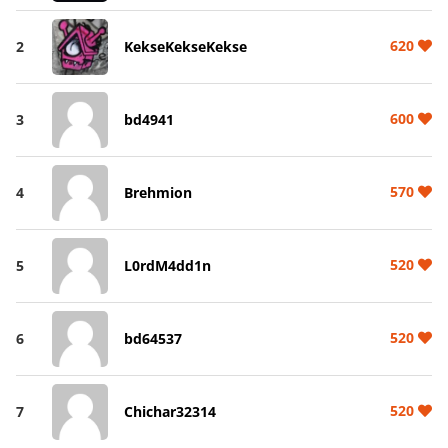
620
2
KekseKekseKekse
600
3
bd4941
570
4
Brehmion
520
5
L0rdM4dd1n
520
6
bd64537
520
7
Chichar32314