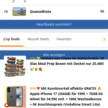
90
10
Quasselkiste
Heartbeats sammeln?
Top Deals
Neuste Deals
Favoriten
Alle anzeigen
606
Schluss mit Chaos im Kühlschrank: 10
Glas Meal Prep Boxen mit Deckel nur 25,48€!
🥑🫑🍓
899
Mit Kombivorteil effektiv GRATIS 🔥
Apple iPhone 17 (256GB) für 199€ + 70GB 5G
Allnet für 34,99€ mtl. + 100€ Wechselbonus
+ 0€ Anschlusspreis (Vodafone Smart Lite)