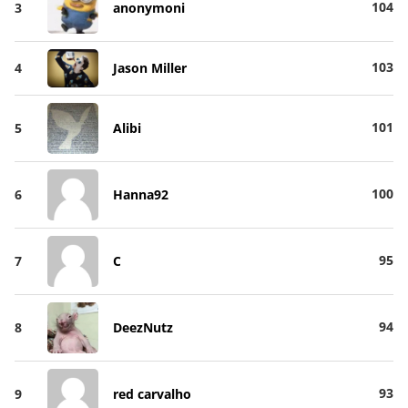
104
3
anonymoni
103
4
Jason Miller
101
5
Alibi
100
6
Hanna92
95
7
C
94
8
DeezNutz
93
9
red carvalho