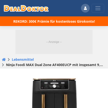
REKORD: 300€ Prämie für kostenloses Girokonto!
Lebensmittel
Ninja Foodi MAX Dual Zone AF400EUCP mit insgesamt 9,5 L Fassungsvermögen in 2 Kammern nur 148,99🤯