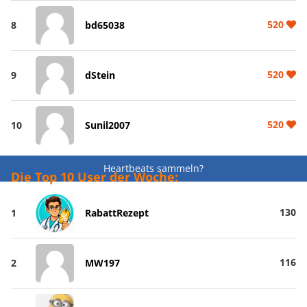
520
8
bd65038
520
9
dStein
520
10
Sunil2007
Heartbeats sammeln?
Die Top 10 User der Woche:
130
1
RabattRezept
116
2
MW197