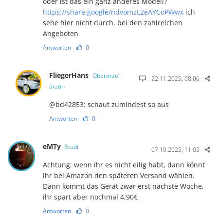
oder ist das ein ganz anderes Modell?
https://share.google/ndvomzL2eAYCoPWwx
ich
sehe hier nicht durch, bei den zahlreichen
Angeboten
Antworten
0
FliegerHans
Oberarzt/-
22.11.2025, 08:06
ärztin
@bd42853: schaut zumindest so aus
Antworten
0
eMTy
Studi
07.10.2025, 11:05
Achtung: wenn ihr es nicht eilig habt, dann könnt
ihr bei Amazon den späteren Versand wählen.
Dann kommt das Gerät zwar erst nächste Woche,
ihr spart aber nochmal 4,90€
Antworten
0