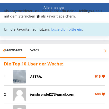
Alle anzeigen
Als angemeldeter Besucher kannst du deine Lieblings-Deals
mit dem Sternchen
als Favorit speichern.
Um die Favoriten zu nutzen,
logge dich bitte ein
.
Heartbeats
Votes
Die Top 10 User der Woche:
615
1
ASTRA.
600
2
jensbrendel27@gmail.com