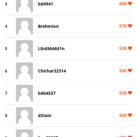
600
3
bd4941
570
4
Brehmion
520
5
L0rdM4dd1n
520
6
Chichar32314
520
7
bd64537
520
8
dStein