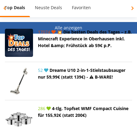
Top Deals
Neuste Deals
Favoriten
Alle anzeigen
17074
💥 Die besten Deals des Tages – z.B.
Minecraft Experience in Oberhausen inkl.
Hotel &amp; Frühstück ab 59€ p.P.
52
Dreame U10 2-in-1-Stielstaubsauger
nur 59,99€ (statt 139€) - ⚠️ B-WARE!
286
4-tlg. Topfset WMF Compact Cuisine
für 155,92€ (statt 200€)