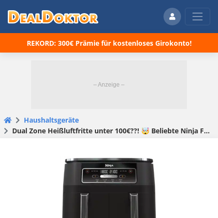
REKORD: 300€ Prämie für kostenloses Girokonto!
Haushaltsgeräte
Dual Zone Heißluftfritte unter 100€??! 🤯 Beliebte Ninja Foodi 4-in-1 (7,6L) zum Bestpreis sichern – jetzt nur 99,99€! 🚀