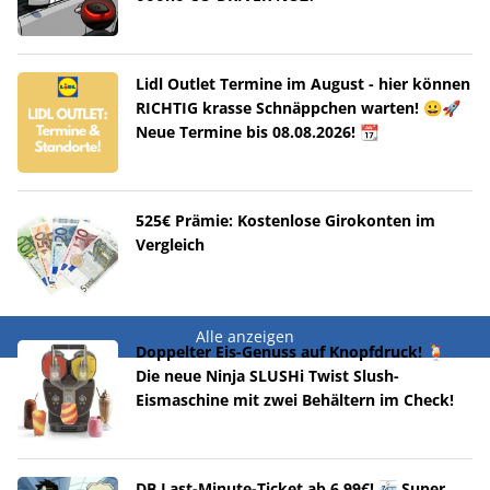
Lidl Outlet Termine im August - hier können
RICHTIG krasse Schnäppchen warten! 😀🚀
Neue Termine bis 08.08.2026! 📆
525€ Prämie: Kostenlose Girokonten im
Vergleich
Alle anzeigen
Doppelter Eis-Genuss auf Knopfdruck! 🍹
Die neue Ninja SLUSHi Twist Slush-
Eismaschine mit zwei Behältern im Check!
DB Last-Minute-Ticket ab 6,99€! 🚈 Super