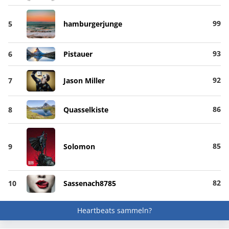
99
5
hamburgerjunge
93
6
Pistauer
92
7
Jason Miller
86
8
Quasselkiste
85
9
Solomon
82
10
Sassenach8785
Heartbeats sammeln?