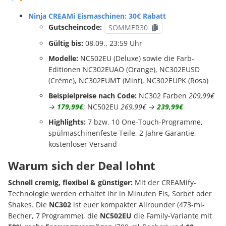
Ninja CREAMi Eismaschinen: 30€ Rabatt
Gutscheincode:
SOMMER30
Gültig bis:
08.09., 23:59 Uhr
Modelle:
NC502EU (Deluxe) sowie die Farb-
Editionen NC302EUAO (Orange), NC302EUSD
(Créme), NC302EUMT (Mint), NC302EUPK (Rosa)
Beispielpreise nach Code:
NC302 Farben
209,99€
→
179,99€
; NC502EU
269,99€ →
239,99€
Highlights:
7 bzw. 10 One-Touch-Programme,
spülmaschinenfeste Teile, 2 Jahre Garantie,
kostenloser Versand
Warum sich der Deal lohnt
Schnell cremig, flexibel & günstiger:
Mit der CREAMify-
Technologie werden erhaltet ihr in Minuten Eis, Sorbet oder
Shakes. Die
NC302
ist euer kompakter Allrounder (473-ml-
Becher, 7 Programme), die
NC502EU
die Family-Variante mit