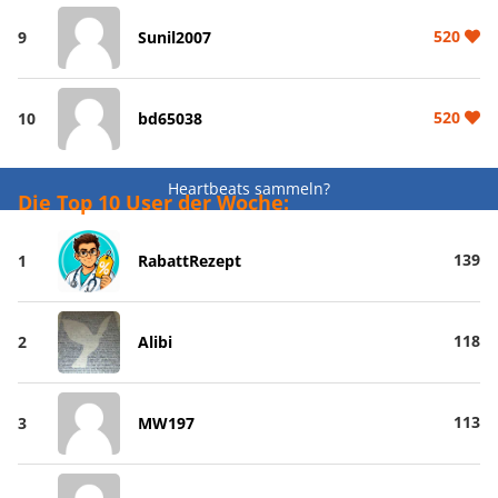
520
9
Sunil2007
520
10
bd65038
Heartbeats sammeln?
Die Top 10 User der Woche:
139
1
RabattRezept
118
2
Alibi
113
3
MW197