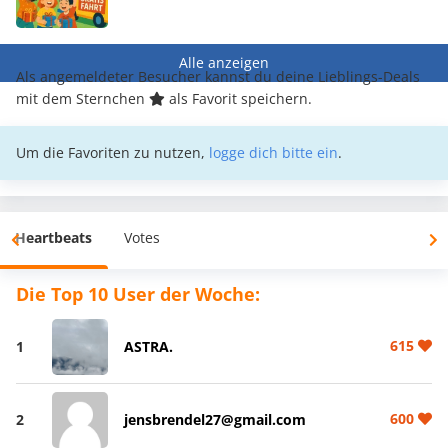
Alle anzeigen
Als angemeldeter Besucher kannst du deine Lieblings-Deals
mit dem Sternchen
als Favorit speichern.
Um die Favoriten zu nutzen,
logge dich bitte ein
.
Heartbeats
Votes
Die Top 10 User der Woche:
615
1
ASTRA.
600
2
jensbrendel27@gmail.com