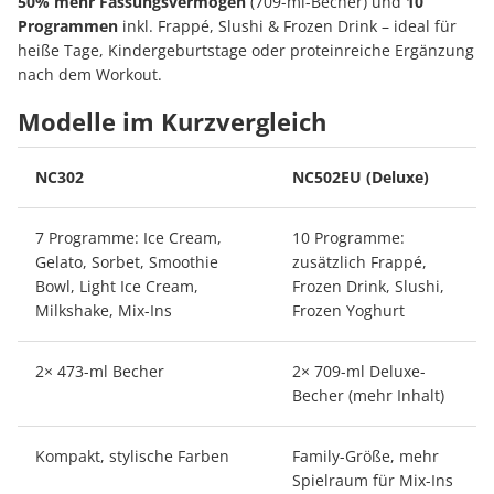
50% mehr Fassungsvermögen
(709-ml-Becher) und
10
Programmen
inkl. Frappé, Slushi & Frozen Drink – ideal für
heiße Tage, Kindergeburtstage oder proteinreiche Ergänzung
nach dem Workout.
Modelle im Kurzvergleich
NC302
NC502EU (Deluxe)
7 Programme: Ice Cream,
10 Programme:
Gelato, Sorbet, Smoothie
zusätzlich Frappé,
Bowl, Light Ice Cream,
Frozen Drink, Slushi,
Milkshake, Mix-Ins
Frozen Yoghurt
2× 473-ml Becher
2× 709-ml Deluxe-
Becher (mehr Inhalt)
Kompakt, stylische Farben
Family-Größe, mehr
Spielraum für Mix-Ins