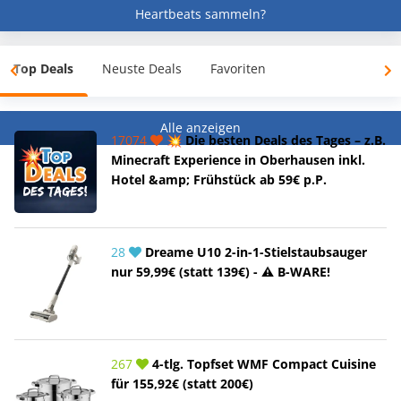
Heartbeats sammeln?
Top Deals
Neuste Deals
Favoriten
Alle anzeigen
17074
💥 Die besten Deals des Tages – z.B.
Minecraft Experience in Oberhausen inkl.
Hotel &amp; Frühstück ab 59€ p.P.
28
Dreame U10 2-in-1-Stielstaubsauger
nur 59,99€ (statt 139€) - ⚠️ B-WARE!
267
4-tlg. Topfset WMF Compact Cuisine
für 155,92€ (statt 200€)