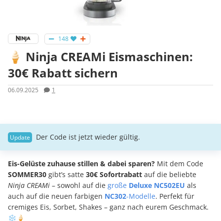
148
🍦 Ninja CREAMi Eismaschinen:
30€ Rabatt sichern
06.09.2025
1
Der Code ist jetzt wieder gültig.
Eis-Gelüste zuhause stillen & dabei sparen?
Mit dem Code
SOMMER30
gibt’s satte
30€ Sofortrabatt
auf die beliebte
Ninja CREAMi
– sowohl auf die
große
Deluxe NC502EU
als
auch auf die neuen farbigen
NC302
-Modelle
. Perfekt für
cremiges Eis, Sorbet, Shakes – ganz nach eurem Geschmack.
❄️🍦