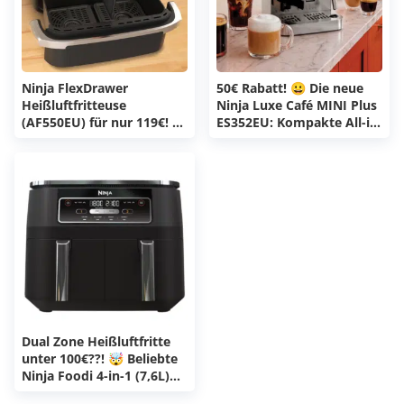
Ninja FlexDrawer
50€ Rabatt! 😀 Die neue
Heißluftfritteuse
Ninja Luxe Café MINI Plus
(AF550EU) für nur 119€! 😀
ES352EU: Kompakte All-in-
6,6-Liter-MegaZone oder 2
One-Maschine mit Barista
Zonen dank
Assist, Mahlwerk &amp;
herausnehmbarer
automatischem
Trennwand! 🍟
Milchschaum für 449,99€!
☕
Dual Zone Heißluftfritte
unter 100€??! 🤯 Beliebte
Ninja Foodi 4-in-1 (7,6L)
zum Bestpreis sichern -