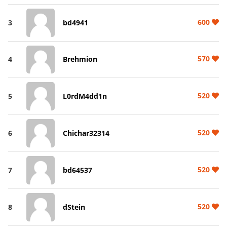
600
3
bd4941
570
4
Brehmion
520
5
L0rdM4dd1n
520
6
Chichar32314
520
7
bd64537
520
8
dStein