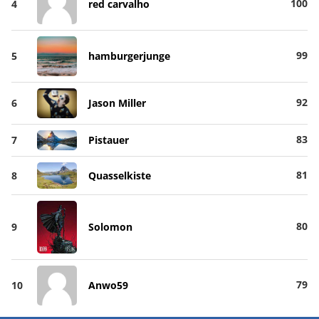
100
4
red carvalho
99
5
hamburgerjunge
92
6
Jason Miller
83
7
Pistauer
81
8
Quasselkiste
80
9
Solomon
79
10
Anwo59