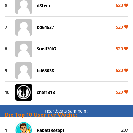
520
6
dStein
520
7
bd64537
520
8
Sunil2007
520
9
bd65038
520
10
chef1313
Heartbeats sammeln?
Die Top 10 User der Woche:
207
1
RabattRezept