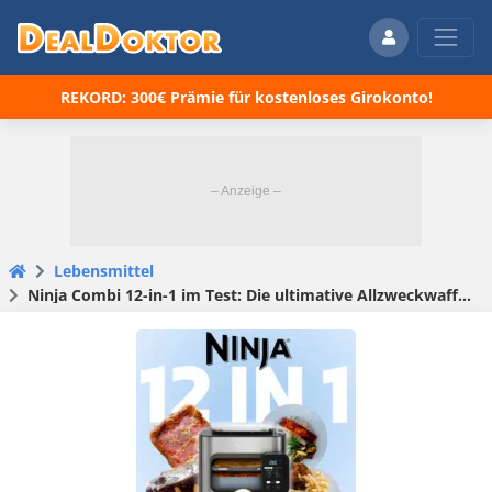
REKORD: 300€ Prämie für kostenloses Girokonto!
Lebensmittel
Ninja Combi 12-in-1 im Test: Die ultimative Allzweckwaffe für eure Küche? 🍕🍗