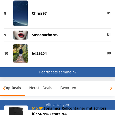
81
8
Chriss97
81
9
Sassenach8785
80
10
bd29204
Heartbeats sammeln?
Top Deals
Neuste Deals
Favoriten
Alle anzeigen
615
Songmics Rollcontainer mit Schloss
für 56,99€ (statt 76€)