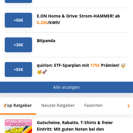
E.ON Home & Drive: Strom-HAMMER! ab
+50€
0,20€
/kWh!
Bitpanda
+30€
quirion: ETF-Sparplan mit
175€
Prämien! 🤯
+55€
🥳🚀
Alle anzeigen
Top Ratgeber
Neuste Ratgeber
Favoriten
Gutscheine, Rabatte, T-Shirts & freier
Eintritt: Mit guten Noten bei den