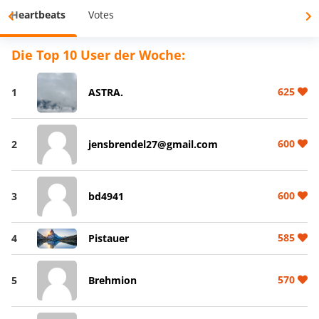
Heartbeats
Votes
Die Top 10 User der Woche:
625
1
ASTRA.
600
2
jensbrendel27@gmail.com
600
3
bd4941
585
4
Pistauer
570
5
Brehmion