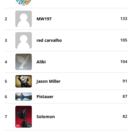
133
2
MW197
105
3
red carvalho
104
4
Alibi
91
5
Jason Miller
87
6
Pistauer
82
7
Solomon