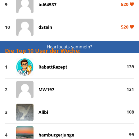
520
9
bd64537
520
10
dStein
Heartbeats sammeln?
Die Top 10 User der Woche:
139
1
RabattRezept
131
2
MW197
108
3
Alibi
99
4
hamburgerjunge