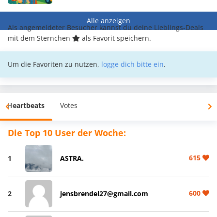
Alle anzeigen
Als angemeldeter Besucher kannst du deine Lieblings-Deals
mit dem Sternchen
als Favorit speichern.
Um die Favoriten zu nutzen,
logge dich bitte ein
.
Heartbeats
Votes
Die Top 10 User der Woche:
615
1
ASTRA.
600
2
jensbrendel27@gmail.com