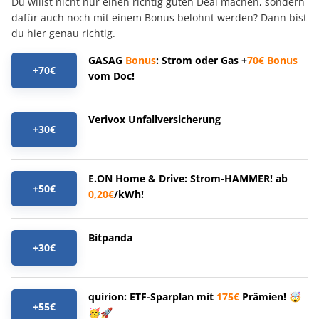
Du willst nicht nur einen richtig guten Deal machen, sondern
dafür auch noch mit einem Bonus belohnt werden? Dann bist
du hier genau richtig.
GASAG
Bonus
: Strom oder Gas +
70€
Bonus
+70€
vom Doc!
Verivox Unfallversicherung
+30€
E.ON Home & Drive: Strom-HAMMER! ab
+50€
0,20€
/kWh!
Bitpanda
+30€
quirion: ETF-Sparplan mit
175€
Prämien! 🤯
+55€
🥳🚀