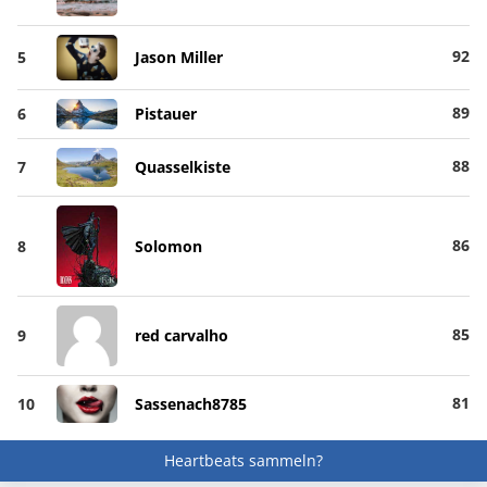
92
5
Jason Miller
89
6
Pistauer
88
7
Quasselkiste
86
8
Solomon
85
9
red carvalho
81
10
Sassenach8785
Heartbeats sammeln?