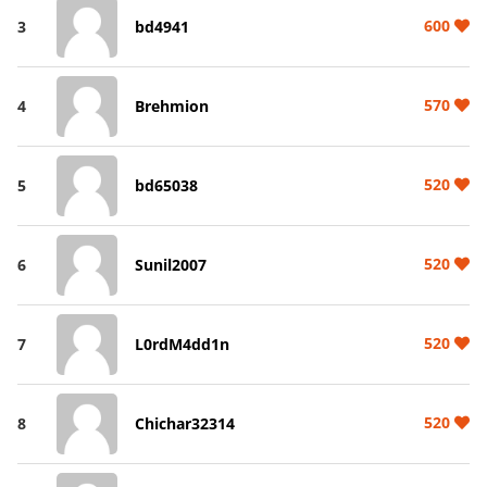
600
3
bd4941
570
4
Brehmion
520
5
bd65038
520
6
Sunil2007
520
7
L0rdM4dd1n
520
8
Chichar32314