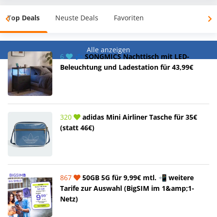
Top Deals
Neuste Deals
Favoriten
Alle anzeigen
6
💤 SONGMICS Nachttisch mit LED-
Beleuchtung und Ladestation für 43,99€
320
adidas Mini Airliner Tasche für 35€
(statt 46€)
867
50GB 5G für 9,99€ mtl. 📲 weitere
Tarife zur Auswahl (BigSIM im 1&amp;1-
Netz)