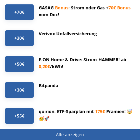
GASAG
Bonus
: Strom oder Gas +
70€
Bonus
+70€
vom Doc!
Verivox Unfallversicherung
+30€
E.ON Home & Drive: Strom-HAMMER! ab
+50€
0,20€
/kWh!
Bitpanda
+30€
quirion: ETF-Sparplan mit
175€
Prämien! 🤯
+55€
🥳🚀
Alle anzeigen