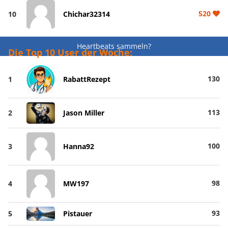
520
10
Chichar32314
Heartbeats sammeln?
Die Top 10 User der Woche:
130
1
RabattRezept
113
2
Jason Miller
100
3
Hanna92
98
4
MW197
93
5
Pistauer