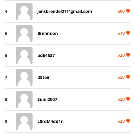
600
4
jensbrendel27@gmail.com
570
5
Brehmion
520
6
bd64537
520
7
dStein
520
8
Sunil2007
520
9
L0rdM4dd1n