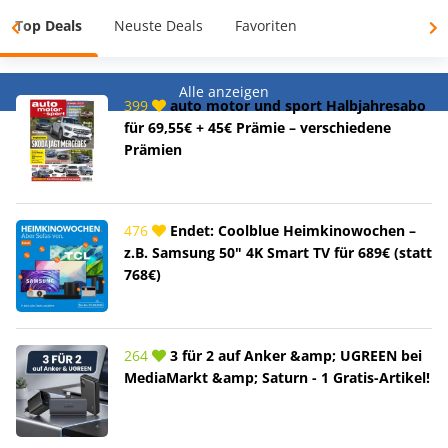
Top Deals
Neuste Deals
Favoriten
Alle anzeigen
399
auto motor und sport Halbjahresabo
für 69,55€ + 45€ Prämie – verschiedene
Prämien
476
Endet: Coolblue Heimkinowochen –
z.B. Samsung 50" 4K Smart TV für 689€ (statt
768€)
264
3 für 2 auf Anker &amp; UGREEN bei
MediaMarkt &amp; Saturn - 1 Gratis-Artikel!