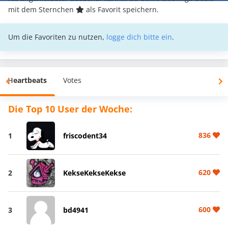
mit dem Sternchen
als Favorit speichern.
Um die Favoriten zu nutzen,
logge dich bitte ein
.
Heartbeats
Votes
Die Top 10 User der Woche:
836
1
friscodent34
620
2
KekseKekseKekse
600
3
bd4941