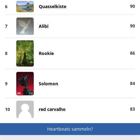
90
6
Quasselkiste
90
7
Alibi
86
8
Rookie
84
9
Solomon
83
10
red carvalho
Heartbeats sammeln?