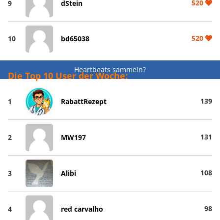
520
9
dStein
520
10
bd65038
Heartbeats sammeln?
Die Top 10 User der Woche:
139
1
RabattRezept
131
2
MW197
108
3
Alibi
98
4
red carvalho