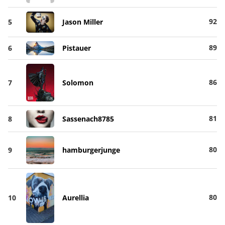
92
5
Jason Miller
89
6
Pistauer
86
7
Solomon
81
8
Sassenach8785
80
9
hamburgerjunge
80
10
Aurellia