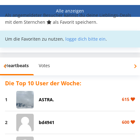
Alle anzeigen
Als angemeldeter Besucher kannst du deine Lieblings-Deals
mit dem Sternchen
als Favorit speichern.
Um die Favoriten zu nutzen,
logge dich bitte ein
.
Heartbeats
Votes
Die Top 10 User der Woche:
615
1
ASTRA.
600
2
bd4941