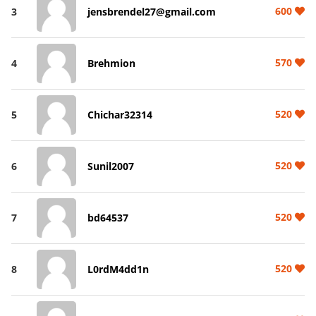
600
3
jensbrendel27@gmail.com
570
4
Brehmion
520
5
Chichar32314
520
6
Sunil2007
520
7
bd64537
520
8
L0rdM4dd1n