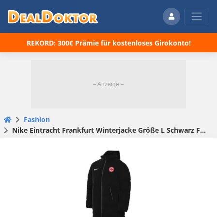
REKORD: 300€ Prämie für kostenloses Girokonto!
Fashion
Nike Eintracht Frankfurt Winterjacke Größe L Schwarz F010 für 68€ (statt ca. 100€)