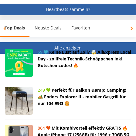
Heartbeats sammeln?
Top Deals
Neuste Deals
Favoriten
Alle anzeigen
59
Keine Lust auf Zoll? 🤯 AliExpress Local
Day - zollfreie Technik-Schnäppchen inkl.
Gutscheincodes! 🔥
249
Perfekt für Balkon &amp; Camping!
🏕️ Enders Explorer II - mobiler Gasgrill für
nur 104,99€! 🍔
864
Mit Kombivorteil effektiv GRATIS 🔥
Apple iPhone 17 (256GB) für 199€ + 70GB 5G