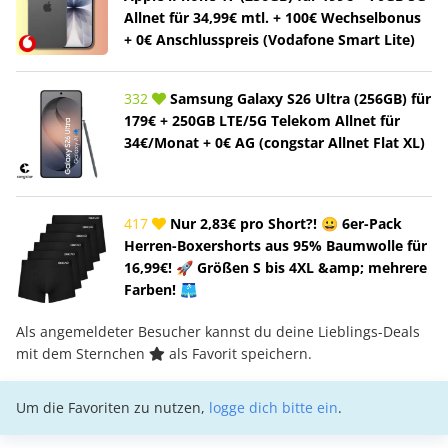
Allnet für 34,99€ mtl. + 100€ Wechselbonus
+ 0€ Anschlusspreis (Vodafone Smart Lite)
332
Samsung Galaxy S26 Ultra (256GB) für
179€ + 250GB LTE/5G Telekom Allnet für
34€/Monat + 0€ AG (congstar Allnet Flat XL)
417
Nur 2,83€ pro Short?! 😀 6er-Pack
Herren-Boxershorts aus 95% Baumwolle für
16,99€! 🚀 Größen S bis 4XL &amp; mehrere
Farben! 🩳
Als angemeldeter Besucher kannst du deine Lieblings-Deals
mit dem Sternchen
als Favorit speichern.
Um die Favoriten zu nutzen,
logge dich bitte ein
.