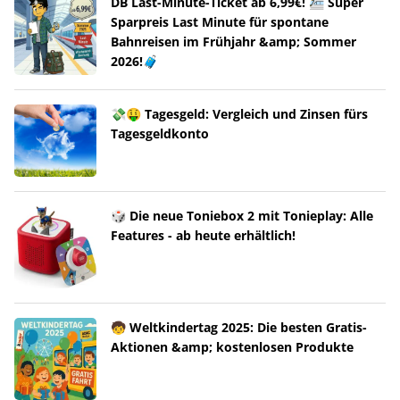
DB Last-Minute-Ticket ab 6,99€! 🚈 Super
Sparpreis Last Minute für spontane
Bahnreisen im Frühjahr &amp; Sommer
2026!🧳
💸🤑 Tagesgeld: Vergleich und Zinsen fürs
Tagesgeldkonto
🎲 Die neue Toniebox 2 mit Tonieplay: Alle
Features - ab heute erhältlich!
🧒 Weltkindertag 2025: Die besten Gratis-
Aktionen &amp; kostenlosen Produkte