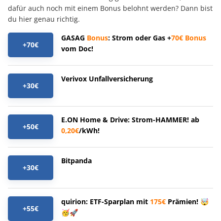
dafür auch noch mit einem Bonus belohnt werden? Dann bist
du hier genau richtig.
GASAG
Bonus
: Strom oder Gas +
70€
Bonus
+70€
vom Doc!
Verivox Unfallversicherung
+30€
E.ON Home & Drive: Strom-HAMMER! ab
+50€
0,20€
/kWh!
Bitpanda
+30€
quirion: ETF-Sparplan mit
175€
Prämien! 🤯
+55€
🥳🚀