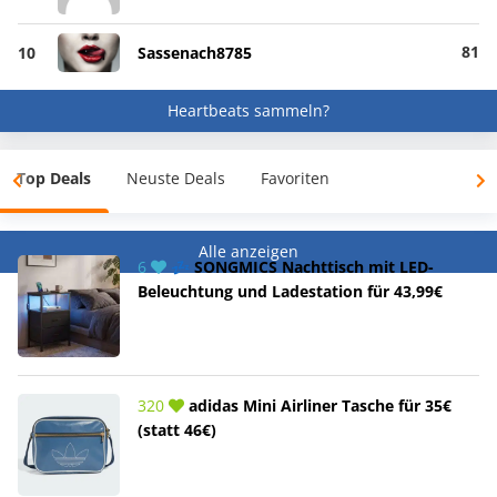
81
10
Sassenach8785
Heartbeats sammeln?
Top Deals
Neuste Deals
Favoriten
Alle anzeigen
6
💤 SONGMICS Nachttisch mit LED-
Beleuchtung und Ladestation für 43,99€
320
adidas Mini Airliner Tasche für 35€
(statt 46€)