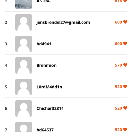
615
1
ASTRA.
600
2
jensbrendel27@gmail.com
600
3
bd4941
570
4
Brehmion
520
5
L0rdM4dd1n
520
6
Chichar32314
520
7
bd64537