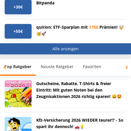
Bitpanda
+30€
quirion: ETF-Sparplan mit
175€
Prämien! 🤯
+55€
🥳🚀
Alle anzeigen
Top Ratgeber
Neuste Ratgeber
Favoriten
Gutscheine, Rabatte, T-Shirts & freier
Eintritt: Mit guten Noten bei den
Zeugnisaktionen 2026 richtig sparen! 😀🤩
Kfz-Versicherung 2026 WIEDER teurer!? - So
spart ihr dennoch! 🚗💡