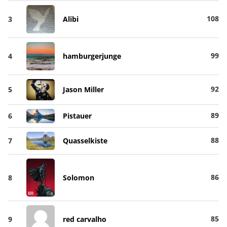
108
3
Alibi
99
4
hamburgerjunge
92
5
Jason Miller
89
6
Pistauer
88
7
Quasselkiste
86
8
Solomon
85
9
red carvalho