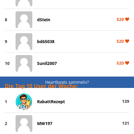
520
8
dStein
520
9
bd65038
520
10
Sunil2007
Heartbeats sammeln?
Die Top 10 User der Woche:
139
1
RabattRezept
131
2
MW197