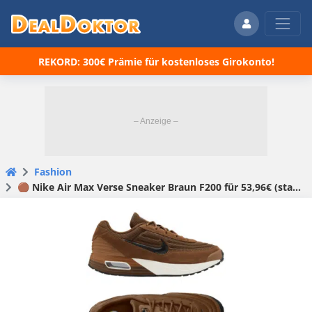
REKORD: 300€ Prämie für kostenloses Girokonto!
Fashion
🟤 Nike Air Max Verse Sneaker Braun F200 für 53,96€ (statt 72€)