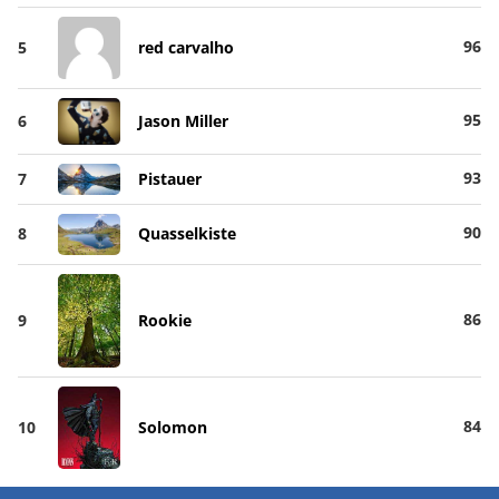
96
5
red carvalho
95
6
Jason Miller
93
7
Pistauer
90
8
Quasselkiste
86
9
Rookie
84
10
Solomon