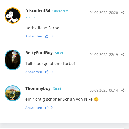
friscodent34
Oberarzt/-
04.09.2025, 20:20
ärztin
herbstliche Farbe
Antworten
0
BettyFordBoy
Studi
04.09.2025, 22:19
Tolle, ausgefallene Farbe!
Antworten
0
Thommyboy
Studi
05.09.2025, 06:14
ein richtig schöner Schuh von Nike 😀
Antworten
0