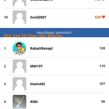
520
10
Sunil2007
Heartbeats sammeln?
Die Top 10 User der Woche:
138
1
RabattRezept
110
2
MW197
107
3
Hanna92
96
4
Alibi