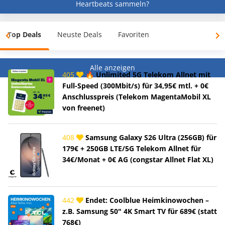
Heartbeats sammeln?
Top Deals
Neuste Deals
Favoriten
Alle anzeigen
405
🔥 Unlimited 5G Telekom Allnet mit
Full-Speed (300Mbit/s) für 34,95€ mtl. + 0€
Anschlusspreis (Telekom MagentaMobil XL
von freenet)
408
Samsung Galaxy S26 Ultra (256GB) für
179€ + 250GB LTE/5G Telekom Allnet für
34€/Monat + 0€ AG (congstar Allnet Flat XL)
442
Endet: Coolblue Heimkinowochen –
z.B. Samsung 50" 4K Smart TV für 689€ (statt
768€)