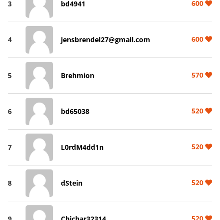
600
3
bd4941
600
4
jensbrendel27@gmail.com
570
5
Brehmion
520
6
bd65038
520
7
L0rdM4dd1n
520
8
dStein
520
9
Chichar32314