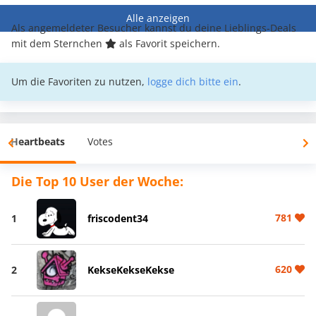
Alle anzeigen
Als angemeldeter Besucher kannst du deine Lieblings-Deals
mit dem Sternchen
als Favorit speichern.
Um die Favoriten zu nutzen,
logge dich bitte ein
.
Heartbeats
Votes
Die Top 10 User der Woche:
781
1
friscodent34
620
2
KekseKekseKekse