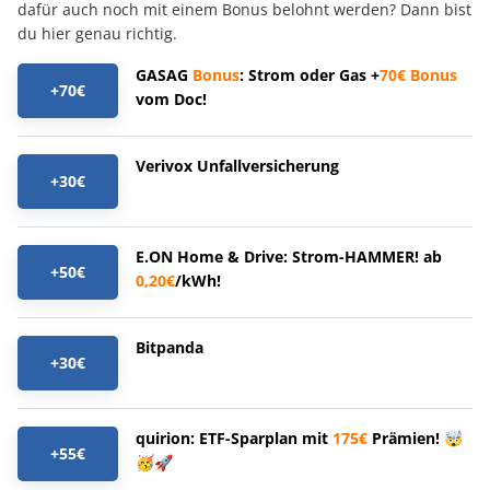
dafür auch noch mit einem Bonus belohnt werden? Dann bist
du hier genau richtig.
GASAG
Bonus
: Strom oder Gas +
70€
Bonus
+70€
vom Doc!
Verivox Unfallversicherung
+30€
E.ON Home & Drive: Strom-HAMMER! ab
+50€
0,20€
/kWh!
Bitpanda
+30€
quirion: ETF-Sparplan mit
175€
Prämien! 🤯
+55€
🥳🚀