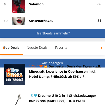
86
9
Solomon
81
10
Sassenach8785
Heartbeats sammeln?
Top Deals
Neuste Deals
Favoriten
Alle anzeigen
17074
💥 Die besten Deals des Tages – z.B.
Minecraft Experience in Oberhausen inkl.
Hotel &amp; Frühstück ab 59€ p.P.
15
Dreame U10 2-in-1-Stielstaubsauger
nur 59,99€ (statt 139€) - ⚠️ B-WARE!