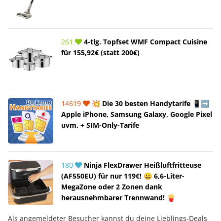
261
4-tlg. Topfset WMF Compact Cuisine
für 155,92€ (statt 200€)
14619
💥 Die 30 besten Handytarife 📱➡️
Apple iPhone, Samsung Galaxy, Google Pixel
uvm. + SIM-Only-Tarife
180
Ninja FlexDrawer Heißluftfritteuse
(AF550EU) für nur 119€! 😀 6,6-Liter-
MegaZone oder 2 Zonen dank
herausnehmbarer Trennwand! 🍟
Als angemeldeter Besucher kannst du deine Lieblings-Deals