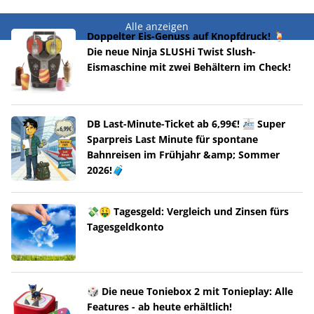
Alle anzeigen
Doppelter Eis-Genuss auf Knopfdruck! 🍹
Die neue Ninja SLUSHi Twist Slush-
Eismaschine mit zwei Behältern im Check!
DB Last-Minute-Ticket ab 6,99€! 🚈 Super
Sparpreis Last Minute für spontane
Bahnreisen im Frühjahr &amp; Sommer
2026!🧳
💸🤑 Tagesgeld: Vergleich und Zinsen fürs
Tagesgeldkonto
🎲 Die neue Toniebox 2 mit Tonieplay: Alle
Features - ab heute erhältlich!