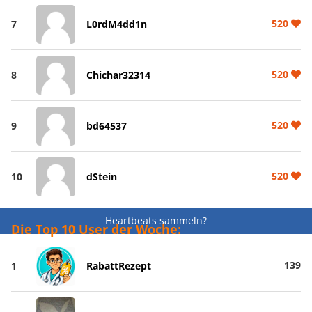
520
7
L0rdM4dd1n
520
8
Chichar32314
520
9
bd64537
520
10
dStein
Heartbeats sammeln?
Die Top 10 User der Woche:
139
1
RabattRezept