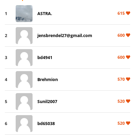
615
1
ASTRA.
600
2
jensbrendel27@gmail.com
600
3
bd4941
570
4
Brehmion
520
5
Sunil2007
520
6
bd65038