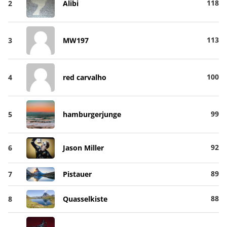
118
2
Alibi
113
3
MW197
100
4
red carvalho
99
5
hamburgerjunge
92
6
Jason Miller
89
7
Pistauer
88
8
Quasselkiste