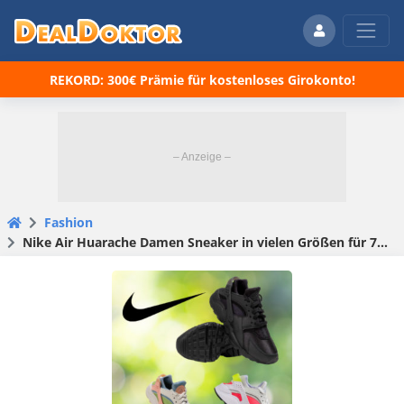
REKORD: 300€ Prämie für kostenloses Girokonto!
Fashion
Nike Air Huarache Damen Sneaker in vielen Größen für 77,77€ inkl. Versand