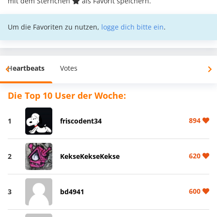
mit dem Sternchen
als Favorit speichern.
Um die Favoriten zu nutzen,
logge dich bitte ein
.
Heartbeats
Votes
Die Top 10 User der Woche:
894
1
friscodent34
620
2
KekseKekseKekse
600
3
bd4941