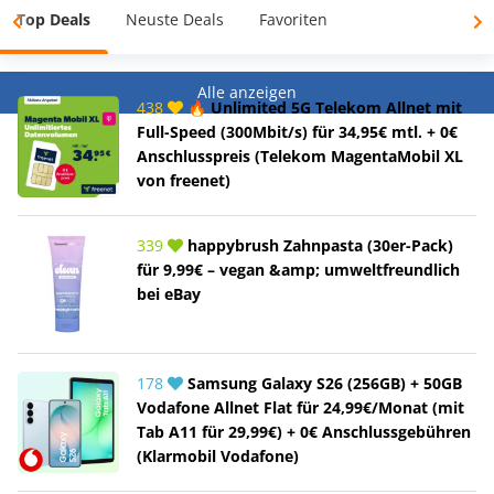
Top Deals
Neuste Deals
Favoriten
Alle anzeigen
438
🔥 Unlimited 5G Telekom Allnet mit
Full-Speed (300Mbit/s) für 34,95€ mtl. + 0€
Anschlusspreis (Telekom MagentaMobil XL
von freenet)
339
happybrush Zahnpasta (30er-Pack)
für 9,99€ – vegan &amp; umweltfreundlich
bei eBay
178
Samsung Galaxy S26 (256GB) + 50GB
Vodafone Allnet Flat für 24,99€/Monat (mit
Tab A11 für 29,99€) + 0€ Anschlussgebühren
(Klarmobil Vodafone)