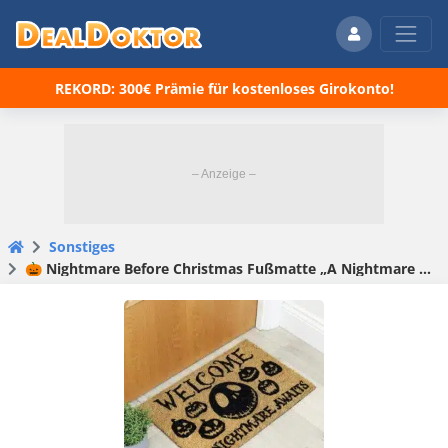
REKORD: 300€ Prämie für kostenloses Girokonto!
Sonstiges
🎃 Nightmare Before Christmas Fußmatte „A Nightmare Awaits“ für 12,75€