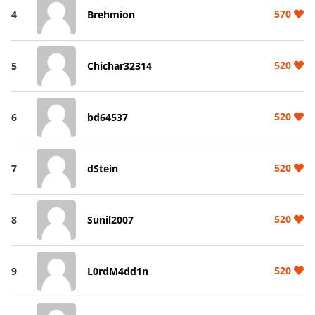
570
4
Brehmion
520
5
Chichar32314
520
6
bd64537
520
7
dStein
520
8
Sunil2007
520
9
L0rdM4dd1n