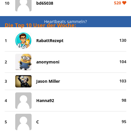
520
10
bd65038
Heartbeats sammeln?
Die Top 10 User der Woche:
130
1
RabattRezept
104
2
anonymoni
103
3
Jason Miller
98
4
Hanna92
95
5
C