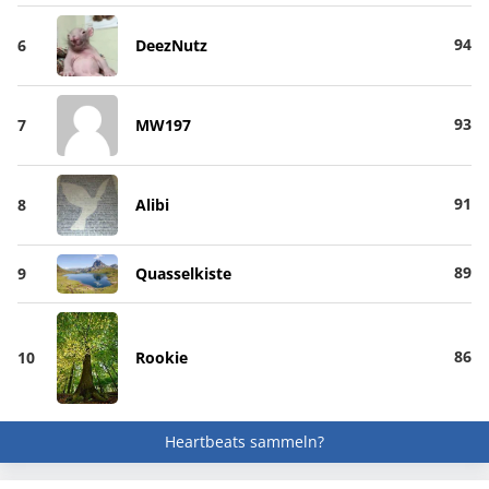
94
6
DeezNutz
93
7
MW197
91
8
Alibi
89
9
Quasselkiste
86
10
Rookie
Heartbeats sammeln?