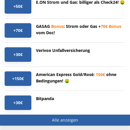
E.ON Strom und Gas: billiger als Check24! 🤑
+50€
GASAG
Bonus
: Strom oder Gas +
70€
Bonus
+70€
vom Doc!
Verivox Unfallversicherung
+30€
American Express Gold/Rosé:
150€
ohne
+150€
Bedingungen! 🤑
Bitpanda
+30€
Alle anzeigen