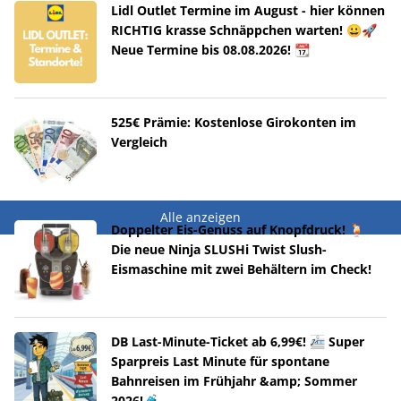
Lidl Outlet Termine im August - hier können
RICHTIG krasse Schnäppchen warten! 😀🚀
Neue Termine bis 08.08.2026! 📆
525€ Prämie: Kostenlose Girokonten im
Vergleich
Alle anzeigen
Doppelter Eis-Genuss auf Knopfdruck! 🍹
Die neue Ninja SLUSHi Twist Slush-
Eismaschine mit zwei Behältern im Check!
DB Last-Minute-Ticket ab 6,99€! 🚈 Super
Sparpreis Last Minute für spontane
Bahnreisen im Frühjahr &amp; Sommer
2026!🧳