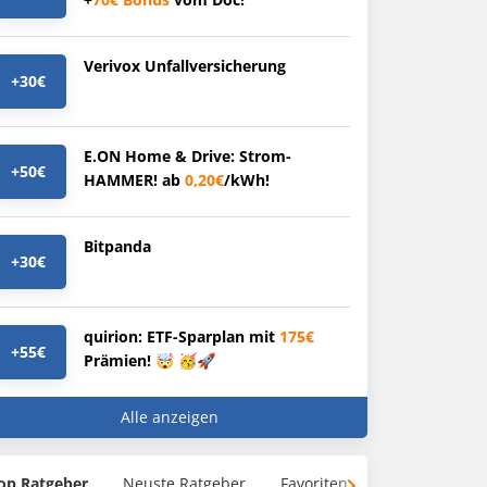
Verivox Unfallversicherung
+30€
E.ON Home & Drive: Strom-
+50€
HAMMER! ab
0,20€
/kWh!
Bitpanda
+30€
quirion: ETF-Sparplan mit
175€
+55€
Prämien! 🤯 🥳🚀
Alle anzeigen
op Ratgeber
Neuste Ratgeber
Favoriten