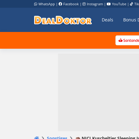
WhatsApp
|
Facebook
|
Instagram
|
YouTube
|
Ti
Deals
Bonus 
Sonstiges
🦔 NICI Kuscheltier Sleeping I