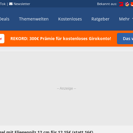
kTok
|
Newsletter
Bekannt aus:
Deals
Themenwelten
Kostenloses
Ratgeber
Mehr
REKORD: 300€ Prämie für kostenloses Girokonto!
Das w
gel mit Fliegenpilz 12 cm für 12,15€ (statt 16€)