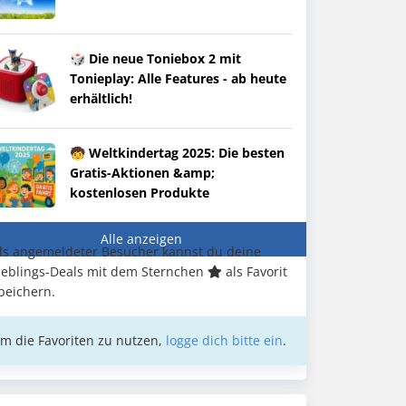
🎲 Die neue Toniebox 2 mit
Tonieplay: Alle Features - ab heute
erhältlich!
🧒 Weltkindertag 2025: Die besten
Gratis-Aktionen &amp;
kostenlosen Produkte
Alle anzeigen
ls angemeldeter Besucher kannst du deine
ieblings-Deals mit dem Sternchen
als Favorit
peichern.
m die Favoriten zu nutzen,
logge dich bitte ein
.