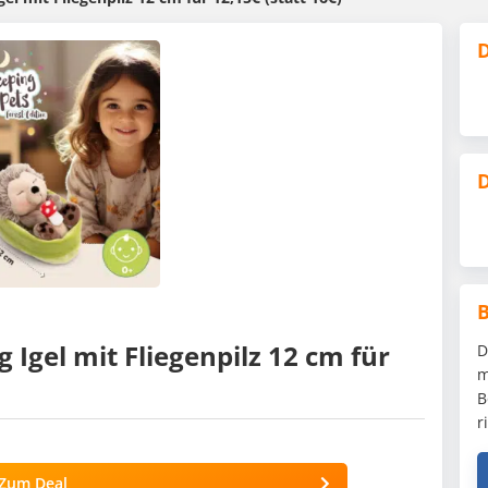
D
D
g Igel mit Fliegenpilz 12 cm für
D
m
B
r
Zum Deal