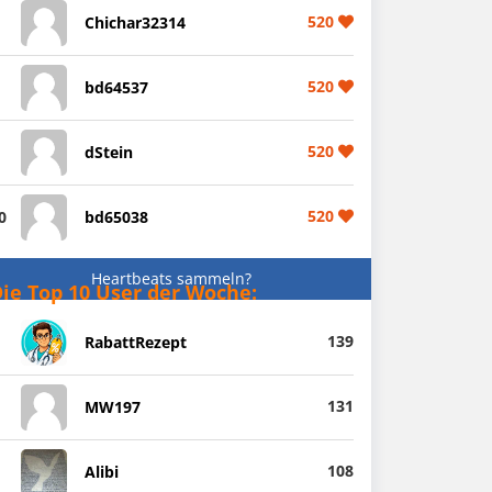
520
Chichar32314
520
bd64537
520
dStein
520
0
bd65038
Heartbeats sammeln?
ie Top 10 User der Woche:
139
RabattRezept
131
MW197
108
Alibi