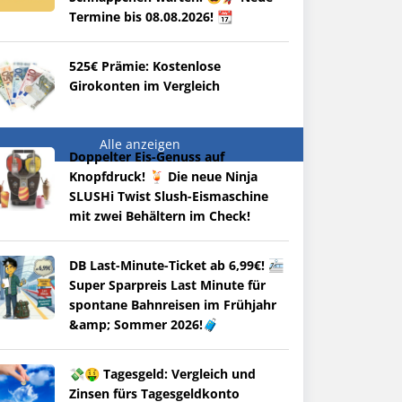
Termine bis 08.08.2026! 📆
525€ Prämie: Kostenlose
Girokonten im Vergleich
Alle anzeigen
Doppelter Eis-Genuss auf
Knopfdruck! 🍹 Die neue Ninja
SLUSHi Twist Slush-Eismaschine
mit zwei Behältern im Check!
DB Last-Minute-Ticket ab 6,99€! 🚈
Super Sparpreis Last Minute für
spontane Bahnreisen im Frühjahr
&amp; Sommer 2026!🧳
💸🤑 Tagesgeld: Vergleich und
Zinsen fürs Tagesgeldkonto