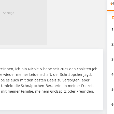
H
D
1
2
3
:innen, ich bin Nicole & habe seit 2021 den coolsten Job
4
mer wieder meiner Leidenschaft, der Schnäppchenjagd,
ebe es euch mit den besten Deals zu versorgen, aber
n Umfeld die Schnäppchen-Beraterin. In meiner Freizeit
5
it mit meiner Familie, meinem Großspitz oder Freunden.
6