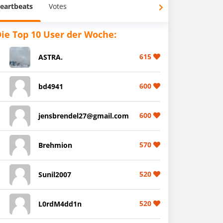
eartbeats
Votes
ie Top 10 User der Woche:
615
ASTRA.
600
bd4941
600
jensbrendel27@gmail.com
570
Brehmion
520
Sunil2007
520
L0rdM4dd1n