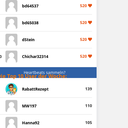
520
bd64537
520
bd65038
520
dStein
520
0
Chichar32314
Heartbeats sammeln?
ie Top 10 User der Woche:
139
RabattRezept
110
MW197
105
Hanna92