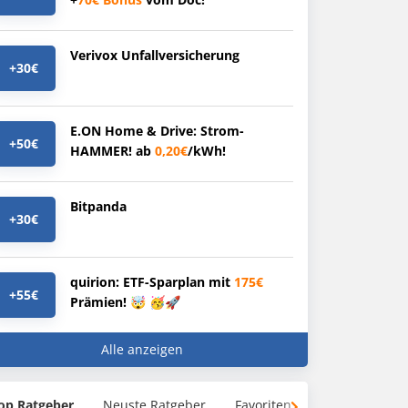
Verivox Unfallversicherung
+30€
E.ON Home & Drive: Strom-
+50€
HAMMER! ab
0,20€
/kWh!
Bitpanda
+30€
quirion: ETF-Sparplan mit
175€
+55€
Prämien! 🤯 🥳🚀
Alle anzeigen
op Ratgeber
Neuste Ratgeber
Favoriten