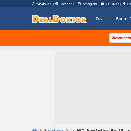
WhatsApp
|
Facebook
|
Instagram
|
YouTube
|
Ti
Deals
Bonus 
Sonstiges
🐻‍❄️ NICI Kuscheltier Bär 50 c