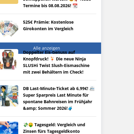
Termine bis 08.08.2026! 📆
525€ Prämie: Kostenlose
Girokonten im Vergleich
Alle anzeigen
Doppelter Eis-Genuss auf
Knopfdruck! 🍹 Die neue Ninja
SLUSHi Twist Slush-Eismaschine
mit zwei Behältern im Check!
DB Last-Minute-Ticket ab 6,99€! 🚈
Super Sparpreis Last Minute für
spontane Bahnreisen im Frühjahr
&amp; Sommer 2026!🧳
💸🤑 Tagesgeld: Vergleich und
Zinsen fürs Tagesgeldkonto