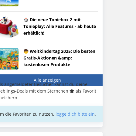
🎲 Die neue Toniebox 2 mit
Tonieplay: Alle Features - ab heute
erhältlich!
🧒 Weltkindertag 2025: Die besten
Gratis-Aktionen &amp;
kostenlosen Produkte
Alle anzeigen
ls angemeldeter Besucher kannst du deine
ieblings-Deals mit dem Sternchen
als Favorit
peichern.
m die Favoriten zu nutzen,
logge dich bitte ein
.