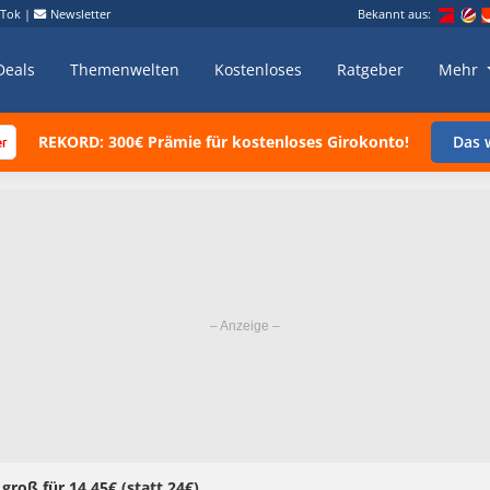
kTok
|
Newsletter
Bekannt aus:
Deals
Themenwelten
Kostenloses
Ratgeber
Mehr
REKORD: 300€ Prämie für kostenloses Girokonto!
Das w
m groß für 14,45€ (statt 24€)