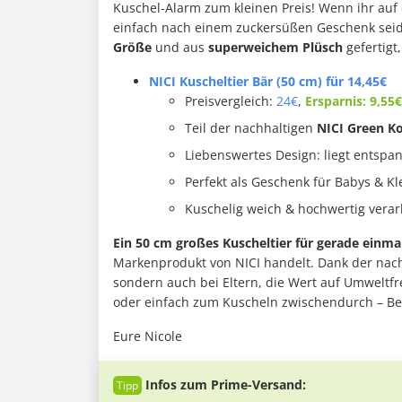
Kuschel-Alarm zum kleinen Preis! Wenn ihr auf 
einfach nach einem zuckersüßen Geschenk seid
Größe
und aus
superweichem Plüsch
gefertigt
NICI Kuscheltier Bär (50 cm) für 14,45€
Preisvergleich:
24€
,
Ersparnis: 9,55€
Teil der nachhaltigen
NICI Green Ko
Liebenswertes Design: liegt entsp
Perfekt als Geschenk für Babys & Kl
Kuschelig weich & hochwertig verar
Ein 50 cm großes Kuscheltier für gerade einmal
Markenprodukt von NICI handelt. Dank der nachh
sondern auch bei Eltern, die Wert auf Umweltfre
oder einfach zum Kuscheln zwischendurch – Ben
Eure Nicole
Infos zum Prime-Versand: