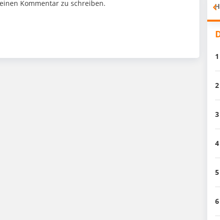
einen Kommentar zu schreiben.
H
D
1
2
3
4
5
6