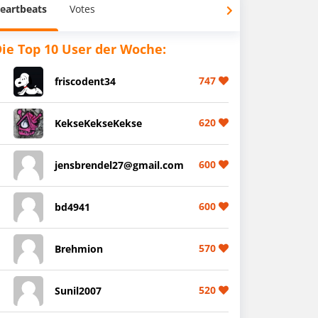
eartbeats
Votes
ie Top 10 User der Woche:
747
friscodent34
620
KekseKekseKekse
600
jensbrendel27@gmail.com
600
bd4941
570
Brehmion
520
Sunil2007