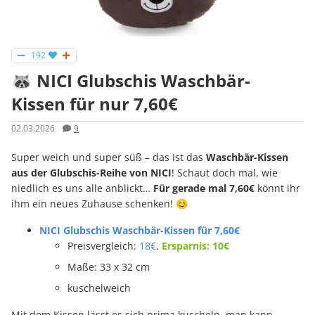
192
🦝 NICI Glubschis Waschbär-
Kissen für nur 7,60€
02.03.2026
9
Super weich und super süß – das ist das
Waschbär-Kissen
aus der Glubschis-Reihe von NICI
! Schaut doch mal, wie
niedlich es uns alle anblickt…
Für gerade mal 7,60€
könnt ihr
ihm ein neues Zuhause schenken! 😊
NICI Glubschis Waschbär-Kissen für 7,60€
Preisvergleich:
18€
,
Ersparnis: 10€
Maße: 33 x 32 cm
kuschelweich
Mit dem Kissen lässt es sich prima kuscheln, man kann