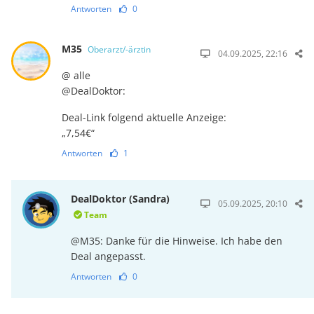
Antworten
0
M35
Oberarzt/-ärztin
04.09.2025, 22:16
@ alle
@DealDoktor:
Deal-Link folgend aktuelle Anzeige:
„7,54€“
Antworten
1
DealDoktor (Sandra)
05.09.2025, 20:10
Team
@M35: Danke für die Hinweise. Ich habe den
Deal angepasst.
Antworten
0