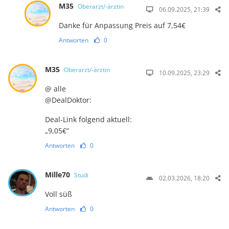
M35
Oberarzt/-ärztin
06.09.2025, 21:39
Danke für Anpassung Preis auf 7,54€
Antworten
0
M35
Oberarzt/-ärztin
10.09.2025, 23:29
@ alle
@DealDoktor:
Deal-Link folgend aktuell:
„9,05€“
Antworten
0
Mille70
Studi
02.03.2026, 18:20
Voll süß
Antworten
0