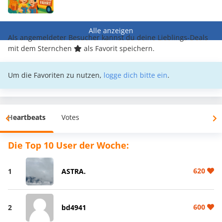
Alle anzeigen
Als angemeldeter Besucher kannst du deine Lieblings-Deals
mit dem Sternchen
als Favorit speichern.
Um die Favoriten zu nutzen,
logge dich bitte ein
.
Heartbeats
Votes
Die Top 10 User der Woche:
620
1
ASTRA.
600
2
bd4941