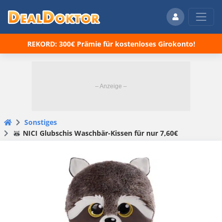
REKORD: 300€ Prämie für kostenloses Girokonto!
Sonstiges
🦝 NICI Glubschis Waschbär-Kissen für nur 7,60€