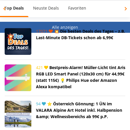
Top Deals
Neuste Deals
Favoriten
Alle anzeigen
17071
💥 Die besten Deals des Tages – z.B.
Last-Minute DB-Tickets schon ab 6,99€
421
Bestpreis-Alarm! Müller-Licht tint Aris
RGB LED Smart Panel (120x30 cm) für 44,99€
(statt 115€) 💡 Philips Hue oder Amazon
Alexa kompatibel
94
⭐ Österreich Gönnung: 1 ÜN im
VALARA Alpine Art Hotel inkl. Halbpension
&amp; Wellnessbereichs ab 99€ p.P.