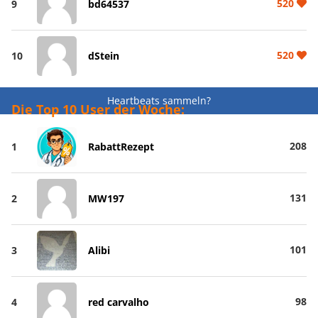
520
9
bd64537
520
10
dStein
Heartbeats sammeln?
Die Top 10 User der Woche:
208
1
RabattRezept
131
2
MW197
101
3
Alibi
98
4
red carvalho