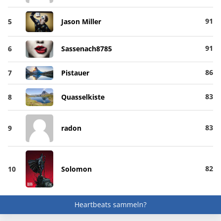
91
5
Jason Miller
91
6
Sassenach8785
86
7
Pistauer
83
8
Quasselkiste
83
9
radon
82
10
Solomon
Heartbeats sammeln?