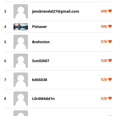
600
3
jensbrendel27@gmail.com
585
4
Pistauer
570
5
Brehmion
520
6
Sunil2007
520
7
bd65038
520
8
L0rdM4dd1n