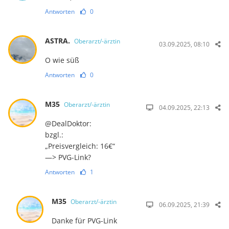
Antworten
0
ASTRA.
Oberarzt/-ärztin
03.09.2025, 08:10
O wie süß
Antworten
0
M35
Oberarzt/-ärztin
04.09.2025, 22:13
@DealDoktor:
bzgl.:
„Preisvergleich: 16€“
—> PVG-Link?
Antworten
1
M35
Oberarzt/-ärztin
06.09.2025, 21:39
Danke für PVG-Link