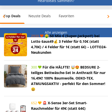
Heartbeats sammeln?
Top Deals
Neuste Deals
Favoriten
Alle anzeigen
2930
🤑 50 Mio € (Super-Jackpot!) bei
Lotto 6aus49💰 3 Felder für 0,10€ (statt
4,70€) / 4 Felder für 1€ (statt 6€) – LOTTO24-
Neukunden
300
Für die HÄLFTE! 🤯😍 BEDSURE 2-
teiliges Bettwäsche-Set in Anthrazit für nur
16,49€! 100% Baumwolle, OEKO-TEX,
ATMUNGSAKTIV - perfekt für den Sommer!
😀
652
🚨 X-Sense 3er-Set Smart-
Rauchmelder für 49€ (statt 64€)