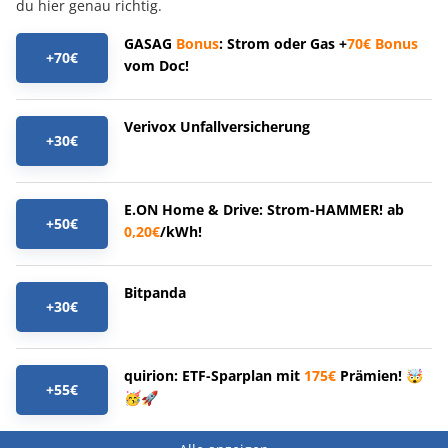
du hier genau richtig.
GASAG
Bonus
: Strom oder Gas +
70€
Bonus
+70€
vom Doc!
Verivox Unfallversicherung
+30€
E.ON Home & Drive: Strom-HAMMER! ab
+50€
0,20€
/kWh!
Bitpanda
+30€
quirion: ETF-Sparplan mit
175€
Prämien! 🤯
+55€
🥳🚀