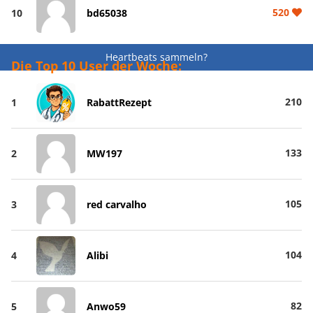
520
10
bd65038
Heartbeats sammeln?
Die Top 10 User der Woche:
210
1
RabattRezept
133
2
MW197
105
3
red carvalho
104
4
Alibi
82
5
Anwo59