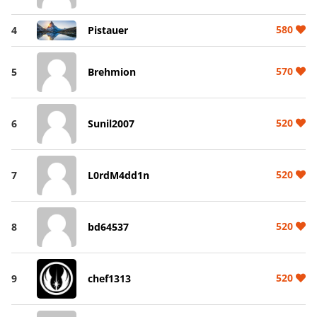
580
4
Pistauer
570
5
Brehmion
520
6
Sunil2007
520
7
L0rdM4dd1n
520
8
bd64537
520
9
chef1313