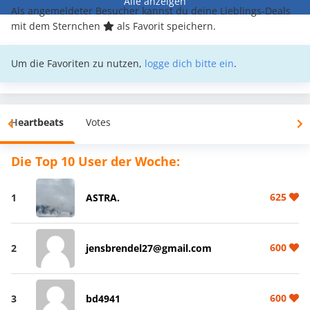
Alle anzeigen
Als angemeldeter Besucher kannst du deine Lieblings-Deals
mit dem Sternchen
als Favorit speichern.
Um die Favoriten zu nutzen,
logge dich bitte ein
.
Heartbeats
Votes
Die Top 10 User der Woche:
625
1
ASTRA.
600
2
jensbrendel27@gmail.com
600
3
bd4941