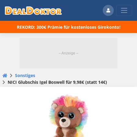
REKORD: 300€ Prämie für kostenloses Girokonto!
Sonstiges
NICI Glubschis Igel Boswell für 9,98€ (statt 14€)