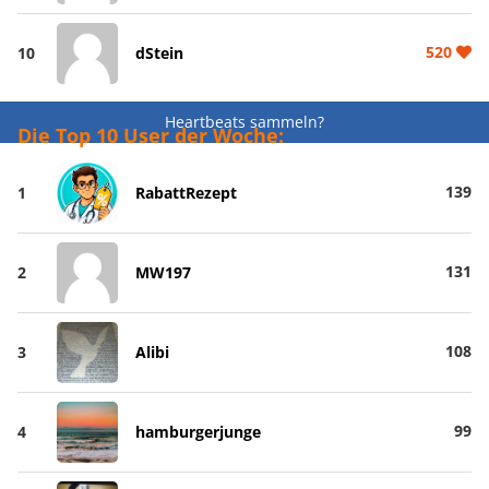
520
10
dStein
Heartbeats sammeln?
Die Top 10 User der Woche:
139
1
RabattRezept
131
2
MW197
108
3
Alibi
99
4
hamburgerjunge