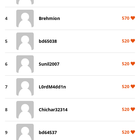
570
4
Brehmion
520
5
bd65038
520
6
Sunil2007
520
7
L0rdM4dd1n
520
8
Chichar32314
520
9
bd64537