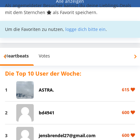
Alle anzeigen
Als angemeldeter Besucher kannst du deine Lieblings-Deals
mit dem Sternchen
als Favorit speichern.
Um die Favoriten zu nutzen,
logge dich bitte ein
.
Heartbeats
Votes
Die Top 10 User der Woche:
615
1
ASTRA.
600
2
bd4941
600
3
jensbrendel27@gmail.com