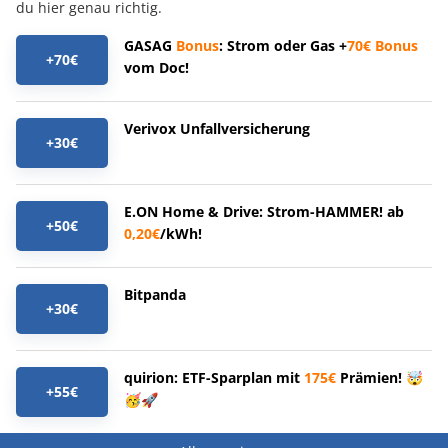
du hier genau richtig.
GASAG
Bonus
: Strom oder Gas +
70€
Bonus
+70€
vom Doc!
Verivox Unfallversicherung
+30€
E.ON Home & Drive: Strom-HAMMER! ab
+50€
0,20€
/kWh!
Bitpanda
+30€
quirion: ETF-Sparplan mit
175€
Prämien! 🤯
+55€
🥳🚀