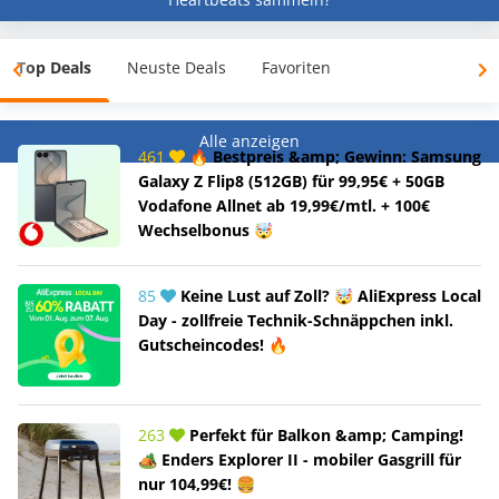
Top Deals
Neuste Deals
Favoriten
Alle anzeigen
461
🔥 Bestpreis &amp; Gewinn: Samsung
Galaxy Z Flip8 (512GB) für 99,95€ + 50GB
Vodafone Allnet ab 19,99€/mtl. + 100€
Wechselbonus 🤯
85
Keine Lust auf Zoll? 🤯 AliExpress Local
Day - zollfreie Technik-Schnäppchen inkl.
Gutscheincodes! 🔥
263
Perfekt für Balkon &amp; Camping!
🏕️ Enders Explorer II - mobiler Gasgrill für
nur 104,99€! 🍔