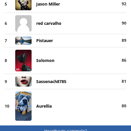
92
5
Jason Miller
90
6
red carvalho
89
7
Pistauer
86
8
Solomon
81
9
Sassenach8785
80
10
Aurellia
Heartbeats sammeln?