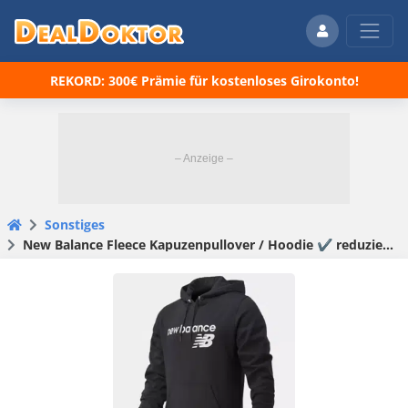
REKORD: 300€ Prämie für kostenloses Girokonto!
Sonstiges
New Balance Fleece Kapuzenpullover / Hoodie ✔️ reduziert + 25% Rabatt on top!