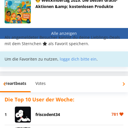
🧒 Weltkindertag 2025: Die besten Gratis-
Aktionen &amp; kostenlosen Produkte
Alle anzeigen
Als angemeldeter Besucher kannst du deine Lieblings-Deals
mit dem Sternchen
als Favorit speichern.
Um die Favoriten zu nutzen,
logge dich bitte ein
.
Heartbeats
Votes
Die Top 10 User der Woche:
781
1
friscodent34