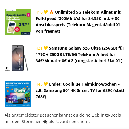
416
🔥 Unlimited 5G Telekom Allnet mit
Full-Speed (300Mbit/s) für 34,95€ mtl. + 0€
Anschlusspreis (Telekom MagentaMobil XL
von freenet)
421
Samsung Galaxy S26 Ultra (256GB) für
179€ + 250GB LTE/5G Telekom Allnet für
34€/Monat + 0€ AG (congstar Allnet Flat XL)
445
Endet: Coolblue Heimkinowochen –
z.B. Samsung 50" 4K Smart TV für 689€ (statt
768€)
Als angemeldeter Besucher kannst du deine Lieblings-Deals
mit dem Sternchen
als Favorit speichern.