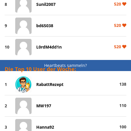
520
8
Sunil2007
520
9
bd65038
520
10
L0rdM4dd1n
Heartbeats sammeln?
Die Top 10 User der Woche:
138
1
RabattRezept
110
2
MW197
100
3
Hanna92