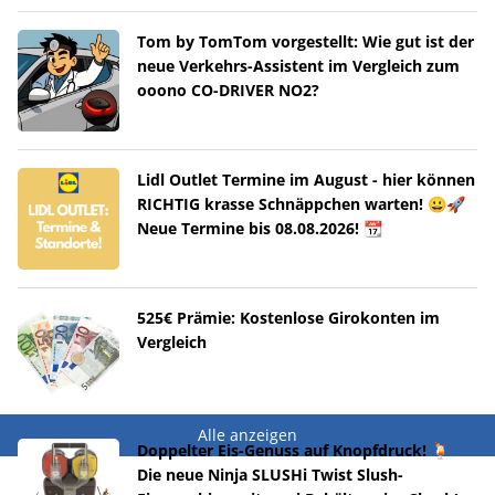
Tom by TomTom vorgestellt: Wie gut ist der
neue Verkehrs-Assistent im Vergleich zum
ooono CO-DRIVER NO2?
Lidl Outlet Termine im August - hier können
RICHTIG krasse Schnäppchen warten! 😀🚀
Neue Termine bis 08.08.2026! 📆
525€ Prämie: Kostenlose Girokonten im
Vergleich
Alle anzeigen
Doppelter Eis-Genuss auf Knopfdruck! 🍹
Die neue Ninja SLUSHi Twist Slush-