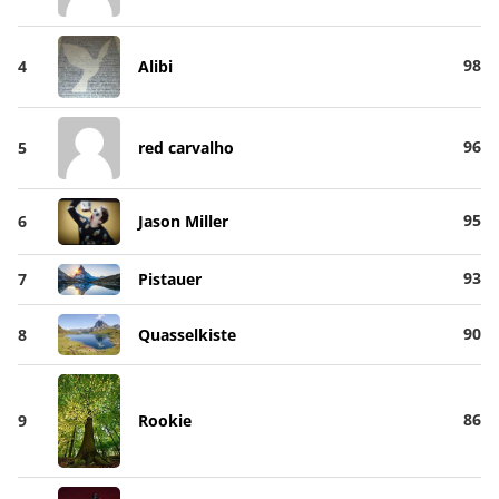
98
4
Alibi
96
5
red carvalho
95
6
Jason Miller
93
7
Pistauer
90
8
Quasselkiste
86
9
Rookie