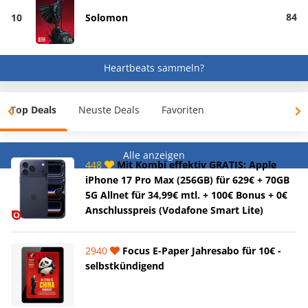
84
10
Solomon
Heartbeats sammeln?
Top Deals
Neuste Deals
Favoriten
Alle anzeigen
448
Mit Kombi effektiv GRATIS: Apple
iPhone 17 Pro Max (256GB) für 629€ + 70GB
5G Allnet für 34,99€ mtl. + 100€ Bonus + 0€
Anschlusspreis (Vodafone Smart Lite)
2940
Focus E-Paper Jahresabo für 10€ -
selbstkündigend