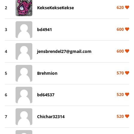
620
2
KekseKekseKekse
600
3
bd4941
600
4
jensbrendel27@gmail.com
570
5
Brehmion
520
6
bd64537
520
7
Chichar32314