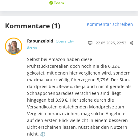
Team
Kommentare (1)
Kommentar schreiben
Rapunzeloid
Oberarzt/-
22.05.2025, 22:53
ärztin
Selbst bei Amazon haben diese
Frühstückscerealien doch noch nie die 6,32 €
gekostet, mit denen hier verglichen wird, sondern
maximal »nur« völlig überzogene 5,79 €. Der Stan­
dard­­preis bei »Rewe«, die ja auch nicht gerade als
Schnäpp­chenparadies verschrieen sind, liegt
hingegen bei 3,99 €. Hier solche durch die
Versandkosten entstehenden Mond­preise zum
Vergleich heranzuziehen, mag solche Angebote
auf den ersten Blick viel­leicht in ei­nem besseren
Licht erscheinen lassen, nützt aber den Nutzern
nicht. ⚖️