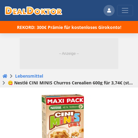
REKORD: 300€ Prämie für kostenloses Girokonto!
Lebensmittel
😋 Nestlé CINI MINIS Churros Cerealien 600g für 3,74€ (statt 6,32€)