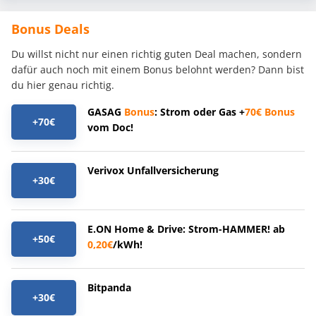
Bonus Deals
Du willst nicht nur einen richtig guten Deal machen, sondern
dafür auch noch mit einem Bonus belohnt werden? Dann bist
du hier genau richtig.
GASAG
Bonus
: Strom oder Gas +
70€
Bonus
+70€
vom Doc!
Verivox Unfallversicherung
+30€
E.ON Home & Drive: Strom-HAMMER! ab
+50€
0,20€
/kWh!
Bitpanda
+30€