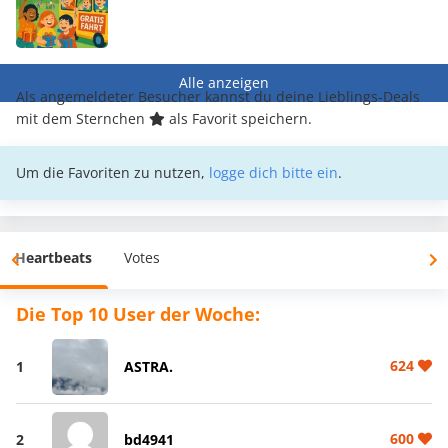
Alle anzeigen
Als angemeldeter Besucher kannst du deine Lieblings-Deals
mit dem Sternchen
als Favorit speichern.
Um die Favoriten zu nutzen,
logge dich bitte ein
.
Heartbeats
Votes
Die Top 10 User der Woche:
624
1
ASTRA.
600
2
bd4941