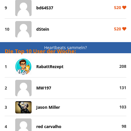
520
9
bd64537
520
10
dStein
Heartbeats sammeln?
Die Top 10 User der Woche:
208
1
RabattRezept
131
2
MW197
103
3
Jason Miller
98
4
red carvalho