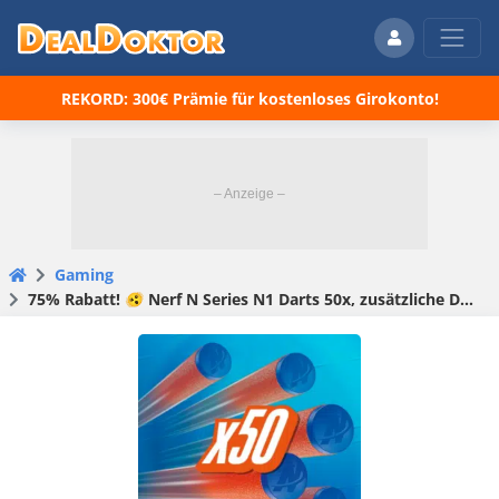
REKORD: 300€ Prämie für kostenloses Girokonto!
Gaming
75% Rabatt! 🫨 Nerf N Series N1 Darts 50x, zusätzliche Darts für High Performance Blaster der Nerf N Serie für 2,99€! 🚀