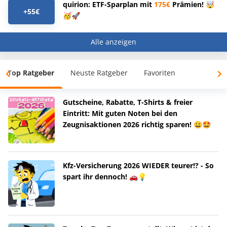
quirion: ETF-Sparplan mit
175€
Prämien! 🤯
+55€
🥳🚀
Alle anzeigen
Top Ratgeber
Neuste Ratgeber
Favoriten
Gutscheine, Rabatte, T-Shirts & freier
Eintritt: Mit guten Noten bei den
Zeugnisaktionen 2026 richtig sparen! 😀🤩
Kfz-Versicherung 2026 WIEDER teurer!? - So
spart ihr dennoch! 🚗💡