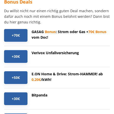
Bonus Deals
Du willst nicht nur einen richtig guten Deal machen, sondern
dafür auch noch mit einem Bonus belohnt werden? Dann bist
du hier genau richtig.
GASAG
Bonus
: Strom oder Gas +
70€
Bonus
+70€
vom Doc!
Verivox Unfallversicherung
+30€
E.ON Home & Drive: Strom-HAMMER! ab
+50€
0,20€
/kWh!
Bitpanda
+30€