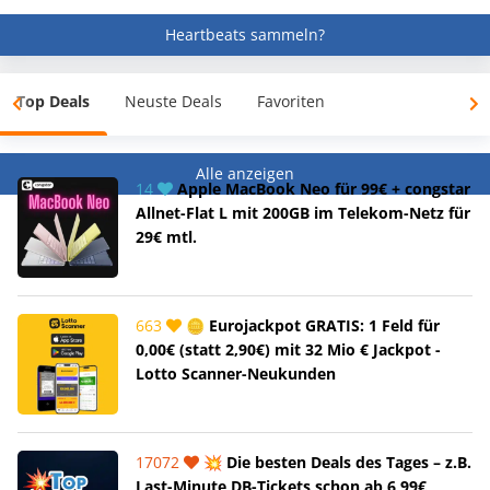
Heartbeats sammeln?
Top Deals
Neuste Deals
Favoriten
Alle anzeigen
14
Apple MacBook Neo für 99€ + congstar
Allnet-Flat L mit 200GB im Telekom-Netz für
29€ mtl.
663
🪙 Eurojackpot GRATIS: 1 Feld für
0,00€ (statt 2,90€) mit 32 Mio € Jackpot -
Lotto Scanner-Neukunden
17072
💥 Die besten Deals des Tages – z.B.
Last-Minute DB-Tickets schon ab 6,99€