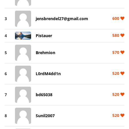
600
3
jensbrendel27@gmail.com
580
4
Pistauer
570
5
Brehmion
520
6
L0rdM4dd1n
520
7
bd65038
520
8
Sunil2007