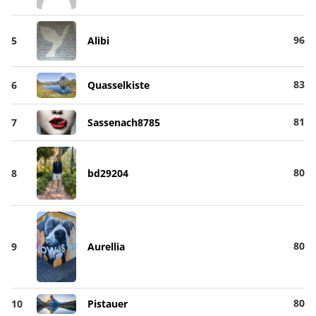
96
5
Alibi
83
6
Quasselkiste
81
7
Sassenach8785
80
8
bd29204
80
9
Aurellia
80
10
Pistauer