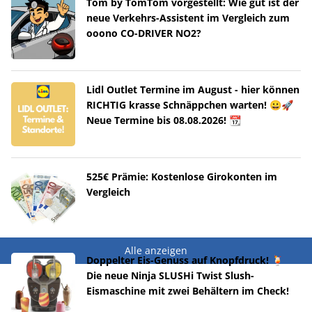
Tom by TomTom vorgestellt: Wie gut ist der
neue Verkehrs-Assistent im Vergleich zum
ooono CO-DRIVER NO2?
Lidl Outlet Termine im August - hier können
RICHTIG krasse Schnäppchen warten! 😀🚀
Neue Termine bis 08.08.2026! 📆
525€ Prämie: Kostenlose Girokonten im
Vergleich
Alle anzeigen
Doppelter Eis-Genuss auf Knopfdruck! 🍹
Die neue Ninja SLUSHi Twist Slush-
Eismaschine mit zwei Behältern im Check!