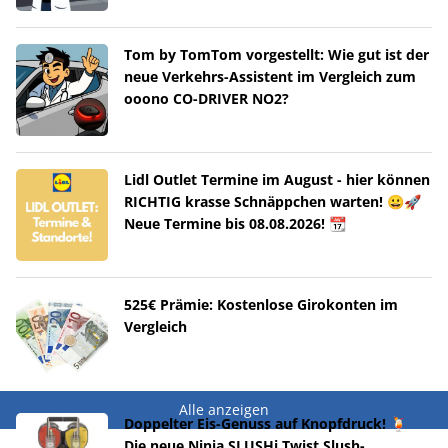
Tom by TomTom vorgestellt: Wie gut ist der
neue Verkehrs-Assistent im Vergleich zum
ooono CO-DRIVER NO2?
Lidl Outlet Termine im August - hier können
RICHTIG krasse Schnäppchen warten! 😀🚀
Neue Termine bis 08.08.2026! 📆
525€ Prämie: Kostenlose Girokonten im
Vergleich
Alle anzeigen
Doppelter Eis-Genuss auf Knopfdruck! 🍹
Die neue Ninja SLUSHi Twist Slush-