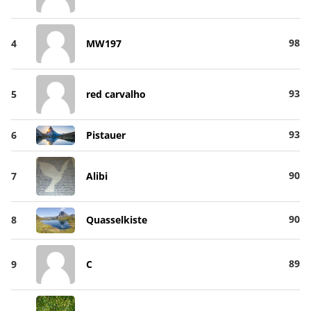
98
4
MW197
93
5
red carvalho
93
6
Pistauer
90
7
Alibi
90
8
Quasselkiste
89
9
C