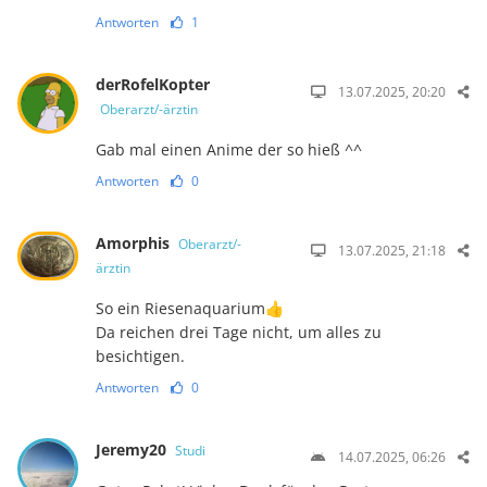
Antworten
1
derRofelKopter
13.07.2025, 20:20
Oberarzt/-ärztin
Gab mal einen Anime der so hieß ^^
Antworten
0
Amorphis
Oberarzt/-
13.07.2025, 21:18
ärztin
So ein Riesenaquarium👍
Da reichen drei Tage nicht, um alles zu
besichtigen.
Antworten
0
Jeremy20
Studi
14.07.2025, 06:26