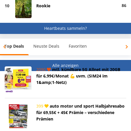
86
10
Rookie
Heartbeats sammeln?
Top Deals
Neuste Deals
Favoriten
Alle anzeigen
2090
mtl. kündbare 5G Allnet mit 20GB
für 6,99€/Monat 💪 uvm. (SIM24 im
1&amp;1-Netz)
399
auto motor und sport Halbjahresabo
für 69,55€ + 45€ Prämie – verschiedene
Prämien