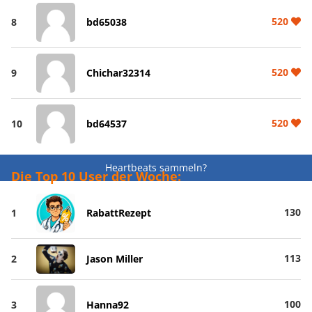
520
8
bd65038
520
9
Chichar32314
520
10
bd64537
Heartbeats sammeln?
Die Top 10 User der Woche:
130
1
RabattRezept
113
2
Jason Miller
100
3
Hanna92