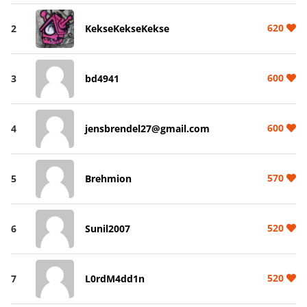
620
2
KekseKekseKekse
600
3
bd4941
600
4
jensbrendel27@gmail.com
570
5
Brehmion
520
6
Sunil2007
520
7
L0rdM4dd1n