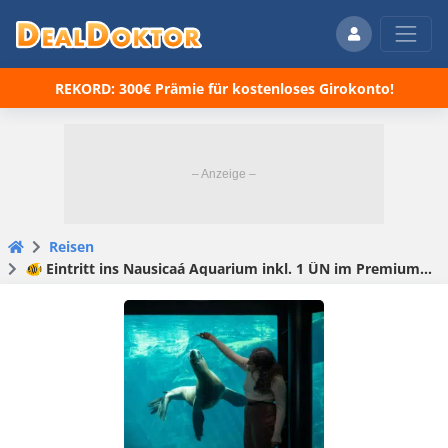
REKORD: 300€ Prämie für kostenloses Girokonto!
Reisen
🐠 Eintritt ins Nausicaá Aquarium inkl. 1 ÜN im Premium Hotel ab 89€ p.P.