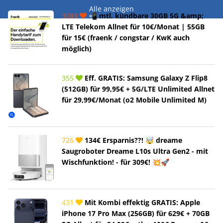
Alle anzeigen
3089
📲 mtl. kündbare 30GB 5G &amp;
LTE Telekom Allnet für 10€/Monat | 55GB
für 15€ (fraenk / congstar / KwK auch
möglich)
355
Eff. GRATIS: Samsung Galaxy Z Flip8
(512GB) für 99,95€ + 5G/LTE Unlimited Allnet
für 29,99€/Monat (o2 Mobile Unlimited M)
726
134€ Ersparnis??! 🤯 dreame
Saugroboter Dreame L10s Ultra Gen2 - mit
Wischfunktion! - für 309€! 💥🚀
431
Mit Kombi effektig GRATIS: Apple
iPhone 17 Pro Max (256GB) für 629€ + 70GB