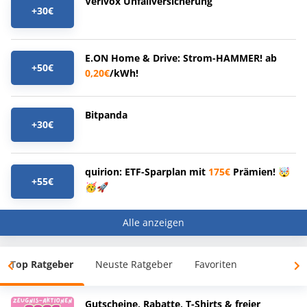
Verivox Unfallversicherung
+30€
E.ON Home & Drive: Strom-HAMMER! ab
+50€
0,20€
/kWh!
Bitpanda
+30€
quirion: ETF-Sparplan mit
175€
Prämien! 🤯
+55€
🥳🚀
Alle anzeigen
Top Ratgeber
Neuste Ratgeber
Favoriten
Gutscheine, Rabatte, T-Shirts & freier