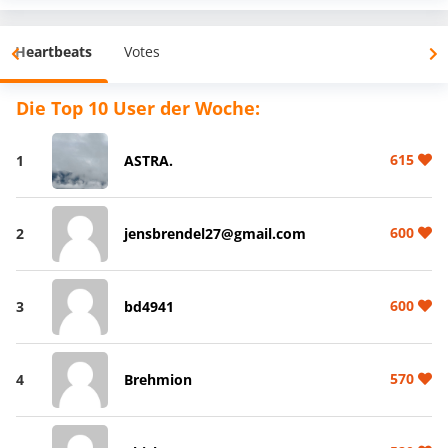
Heartbeats
Votes
Die Top 10 User der Woche:
615
1
ASTRA.
600
2
jensbrendel27@gmail.com
600
3
bd4941
570
4
Brehmion