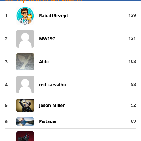
139
1
RabattRezept
131
2
MW197
108
3
Alibi
98
4
red carvalho
92
5
Jason Miller
89
6
Pistauer