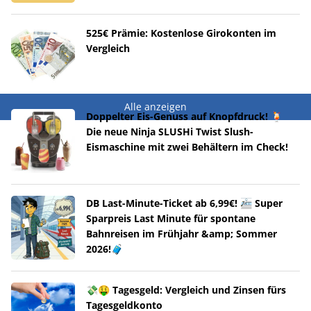
525€ Prämie: Kostenlose Girokonten im
Vergleich
Alle anzeigen
Doppelter Eis-Genuss auf Knopfdruck! 🍹
Die neue Ninja SLUSHi Twist Slush-
Eismaschine mit zwei Behältern im Check!
DB Last-Minute-Ticket ab 6,99€! 🚈 Super
Sparpreis Last Minute für spontane
Bahnreisen im Frühjahr &amp; Sommer
2026!🧳
💸🤑 Tagesgeld: Vergleich und Zinsen fürs
Tagesgeldkonto