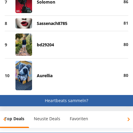
86
7
Solomon
81
8
Sassenach8785
80
9
bd29204
80
10
Aurellia
Heartbeats sammeln?
Top Deals
Neuste Deals
Favoriten