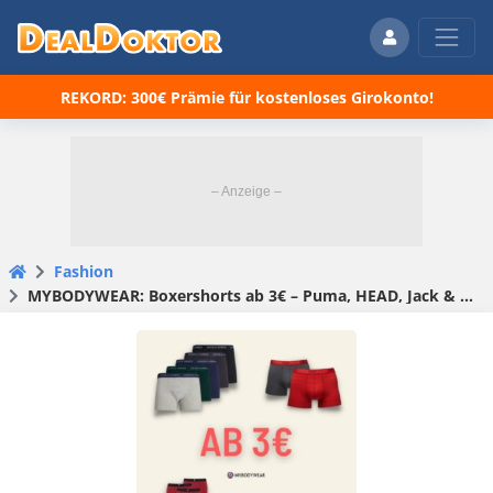
REKORD: 300€ Prämie für kostenloses Girokonto!
Fashion
MYBODYWEAR: Boxershorts ab 3€ – Puma, HEAD, Jack & Jones …