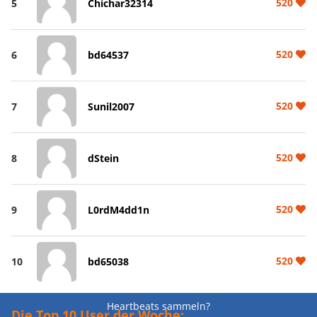
520
5
Chichar32314
520
6
bd64537
520
7
Sunil2007
520
8
dStein
520
9
L0rdM4dd1n
520
10
bd65038
Heartbeats sammeln?
Die Top 10 User der Woche: