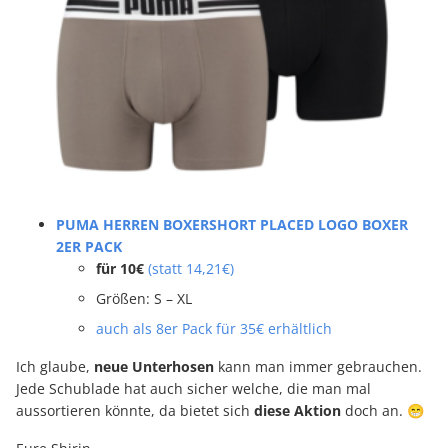
PUMA HERREN BOXERSHORT PLACED LOGO BOXER
2ER PACK
für 10€
(statt 14,21€)
Größen: S – XL
auch als 8er Pack für 35€ erhältlich
Ich glaube,
neue Unterhosen
kann man immer gebrauchen.
Jede Schublade hat auch sicher welche, die man mal
aussortieren könnte, da bietet sich
diese Aktion
doch an. 😁