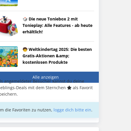
🎲 Die neue Toniebox 2 mit
Tonieplay: Alle Features - ab heute
erhältlich!
🧒 Weltkindertag 2025: Die besten
Gratis-Aktionen &amp;
kostenlosen Produkte
Alle anzeigen
ls angemeldeter Besucher kannst du deine
ieblings-Deals mit dem Sternchen
als Favorit
peichern.
m die Favoriten zu nutzen,
logge dich bitte ein
.