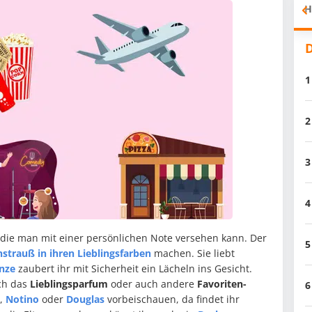
H
D
1
2
3
4
 die man mit einer persönlichen Note versehen kann. Der
5
strauß in ihren Lieblingsfarben
machen. Sie liebt
anze
zaubert ihr mit Sicherheit ein Lächeln ins Gesicht.
ich das
Lieblingsparfum
oder auch andere
Favoriten-
6
,
Notino
oder
Douglas
vorbeischauen, da findet ihr