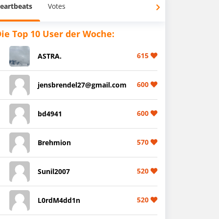
eartbeats
Votes
ie Top 10 User der Woche:
615
ASTRA.
600
jensbrendel27@gmail.com
600
bd4941
570
Brehmion
520
Sunil2007
520
L0rdM4dd1n