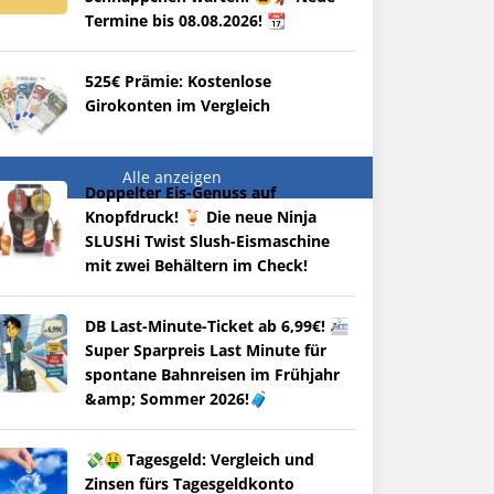
Termine bis 08.08.2026! 📆
525€ Prämie: Kostenlose
Girokonten im Vergleich
Alle anzeigen
Doppelter Eis-Genuss auf
Knopfdruck! 🍹 Die neue Ninja
SLUSHi Twist Slush-Eismaschine
mit zwei Behältern im Check!
DB Last-Minute-Ticket ab 6,99€! 🚈
Super Sparpreis Last Minute für
spontane Bahnreisen im Frühjahr
&amp; Sommer 2026!🧳
💸🤑 Tagesgeld: Vergleich und
Zinsen fürs Tagesgeldkonto