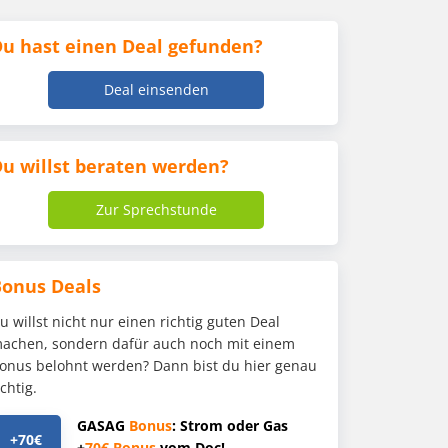
u hast einen Deal gefunden?
Deal einsenden
u willst beraten werden?
Zur Sprechstunde
Bonus Deals
u willst nicht nur einen richtig guten Deal
achen, sondern dafür auch noch mit einem
onus belohnt werden? Dann bist du hier genau
ichtig.
GASAG
Bonus
: Strom oder Gas
+70€
+
70€
Bonus
vom Doc!