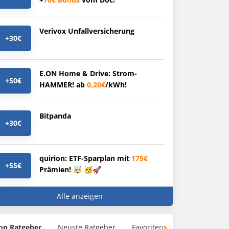
Verivox Unfallversicherung
+30€
E.ON Home & Drive: Strom-
+50€
HAMMER! ab
0,20€
/kWh!
Bitpanda
+30€
quirion: ETF-Sparplan mit
175€
+55€
Prämien! 🤯 🥳🚀
Alle anzeigen
op Ratgeber
Neuste Ratgeber
Favoriten