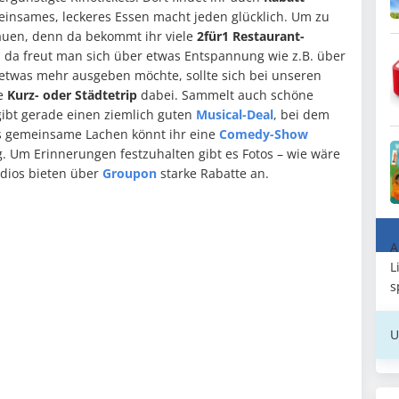
einsames, leckeres Essen macht jeden glücklich. Um zu
auen, denn da bekommt ihr viele
2für1 Restaurant-
ht, da freut man sich über etwas Entspannung wie z.B. über
 etwas mehr ausgeben möchte, sollte sich bei unseren
ge
Kurz- oder Städtetrip
dabei. Sammelt auch schöne
ibt gerade einen ziemlich guten
Musical-Deal
, bei dem
as gemeinsame Lachen könnt ihr eine
Comedy-Show
g. Um Erinnerungen festzuhalten gibt es Fotos – wie wäre
tudios bieten über
Groupon
starke Rabatte an.
A
L
s
U