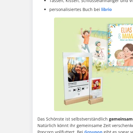
Tassen, Kissen, Schlüsselanhänger und v
personalisiertes Buch bei
librio
Das Schönste ist selbstverständlich
gemeinsame
Natürlich könnt ihr gemeinsame Zeit verschenk
Popcorn vollfuttert. Bei
Groupon
gibt es sogar v