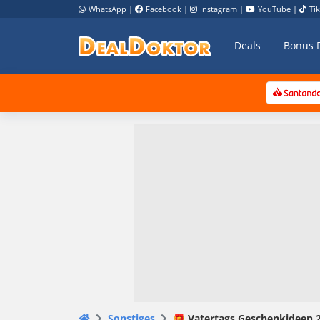
WhatsApp
|
Facebook
|
Instagram
|
YouTube
|
Ti
Deals
Bonus 
Sonstiges
🎁 Vatertags Geschenkideen 