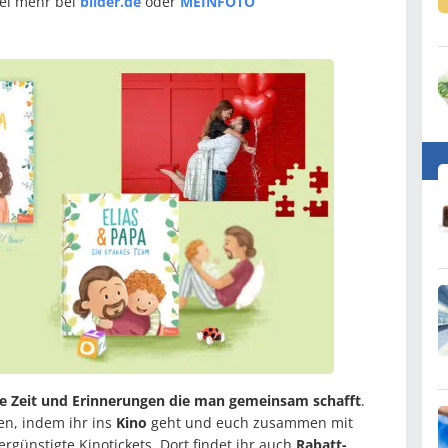
iel mehr bei
bilder.de
oder
MEINFOTO
 Zeit und Erinnerungen die man gemeinsam schafft
.
en, indem ihr ins
Kino
geht und euch zusammen mit
ergünstigte Kinotickets. Dort findet ihr auch
Rabatt-