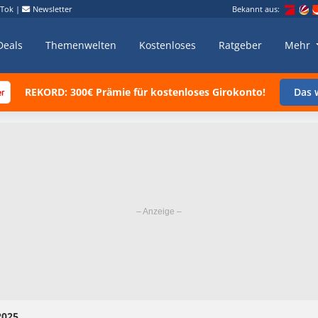
kTok
|
Newsletter
Bekannt aus:
Deals
Themenwelten
Kostenloses
Ratgeber
Mehr
REKORD: 300€ Prämie für kostenloses Girokonto!
Das w
2025