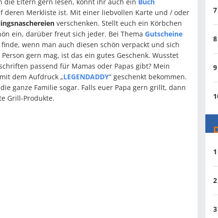
die Eltern gern lesen, könnt ihr auch ein
Buch
7
 deren Merkliste ist. Mit einer liebvollen Karte und / oder
lingsnaschereien
verschenken. Stellt euch ein Körbchen
ön ein, darüber freut sich jeder. Bei Thema
Gutscheine
8
 finde, wenn man auch diesen schön verpackt und sich
Person gern mag, ist das ein gutes Geschenk. Wusstet
fschriften passend für Mamas oder Papas gibt? Mein
9
 mit dem Aufdruck „
LEGENDADDY
“ geschenkt bekommen.
die ganze Familie sogar. Falls euer Papa gern grillt, dann
1
te Grill-Produkte.
D
1
2
3