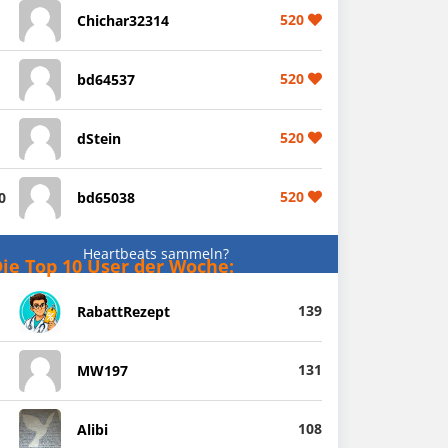
520
Chichar32314
520
bd64537
520
dStein
520
0
bd65038
Heartbeats sammeln?
ie Top 10 User der Woche:
139
RabattRezept
131
MW197
108
Alibi