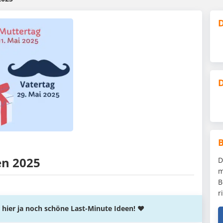
D
D
en 2025
D
m
B
r
hr hier ja noch schöne Last-Minute Ideen! ♥️