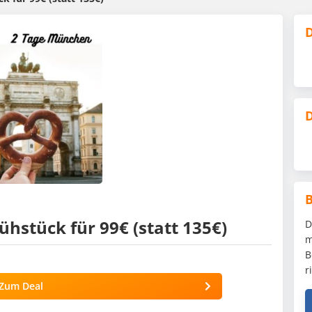
D
D
ühstück für 99€ (statt 135€)
D
m
B
r
Zum Deal