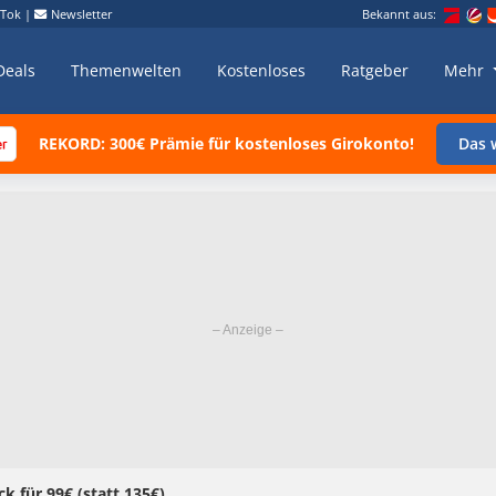
kTok
|
Newsletter
Bekannt aus:
Deals
Themenwelten
Kostenloses
Ratgeber
Mehr
REKORD: 300€ Prämie für kostenloses Girokonto!
Das w
k für 99€ (statt 135€)