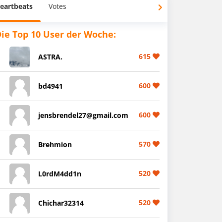
eartbeats
Votes
ie Top 10 User der Woche:
615
ASTRA.
600
bd4941
600
jensbrendel27@gmail.com
570
Brehmion
520
L0rdM4dd1n
520
Chichar32314