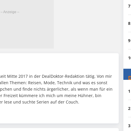
7
8
9
1
seit Mitte 2017 in der DealDoktor-Redaktion tätig. Von mir
D
h allen Themen: Reisen, Mode, Technik und was es sonst
ppchen und finde nichts ärgerlicher, als wenn man für ein
1
iner Freizeit kümmere ich mich um meine Hühner, bin
 lese und suchte Serien auf der Couch.
2
3