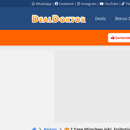
WhatsApp
|
Facebook
|
Instagram
|
YouTube
|
Ti
Deals
Bonus 
Reisen
🥨 2 Tage München inkl. Frühstüc