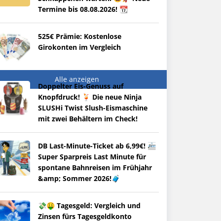
Termine bis 08.08.2026! 📆
525€ Prämie: Kostenlose
Girokonten im Vergleich
Alle anzeigen
Doppelter Eis-Genuss auf
Knopfdruck! 🍹 Die neue Ninja
SLUSHi Twist Slush-Eismaschine
mit zwei Behältern im Check!
DB Last-Minute-Ticket ab 6,99€! 🚈
Super Sparpreis Last Minute für
spontane Bahnreisen im Frühjahr
&amp; Sommer 2026!🧳
💸🤑 Tagesgeld: Vergleich und
Zinsen fürs Tagesgeldkonto