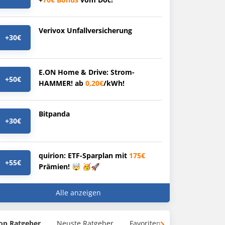
Verivox Unfallversicherung
+30€
E.ON Home & Drive: Strom-
+50€
HAMMER! ab
0,20€
/kWh!
Bitpanda
+30€
quirion: ETF-Sparplan mit
175€
+55€
Prämien! 🤯 🥳🚀
Alle anzeigen
op Ratgeber
Neuste Ratgeber
Favoriten