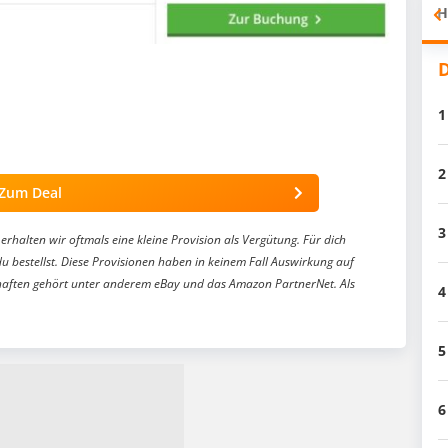
H
D
1
2
Zum Deal
3
erhalten wir oftmals eine kleine Provision als Vergütung. Für dich
du bestellst. Diese Provisionen haben in keinem Fall Auswirkung auf
aften gehört unter anderem eBay und das Amazon PartnerNet. Als
4
5
6