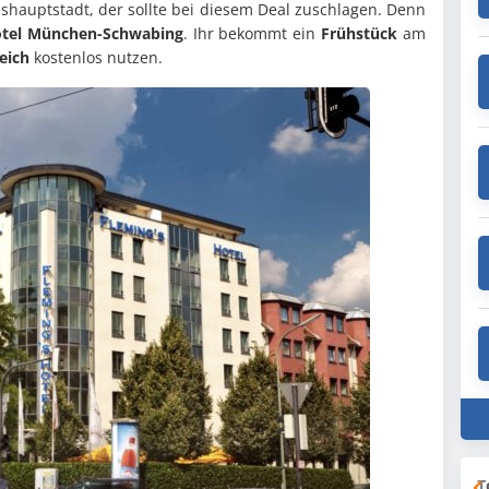
eshauptstadt, der sollte bei diesem Deal zuschlagen. Denn
otel München-Schwabing
. Ihr bekommt ein
Frühstück
am
eich
kostenlos nutzen.
T