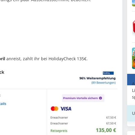
ril
anreist, zahlt ihr bei HolidayCheck 135€.
A
L
s
U