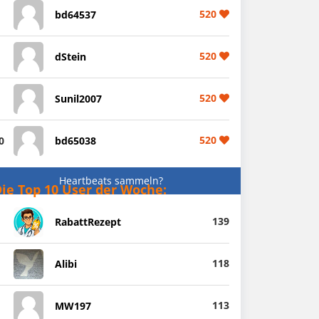
520
bd64537
520
dStein
520
Sunil2007
520
0
bd65038
Heartbeats sammeln?
ie Top 10 User der Woche:
139
RabattRezept
118
Alibi
113
MW197