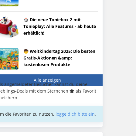
🎲 Die neue Toniebox 2 mit
Tonieplay: Alle Features - ab heute
erhältlich!
🧒 Weltkindertag 2025: Die besten
Gratis-Aktionen &amp;
kostenlosen Produkte
Alle anzeigen
ls angemeldeter Besucher kannst du deine
ieblings-Deals mit dem Sternchen
als Favorit
peichern.
m die Favoriten zu nutzen,
logge dich bitte ein
.