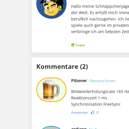
Hallo meine Schnäppchenjäger
der Welt. Es erfüllt mich im
beruflich nachzugehen. Ich li
spiele auch gerne im private
verbringe ich am liebsten Ze
Team
Kommentare (2)
Pilzener
Oberarzt/-ärztin
Bildwiederholungsrate 165 H
Reaktionszeit 1 ms
Synchronisation FreeSync
Antworten
0
axduwe