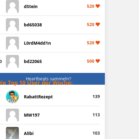
520
dStein
520
bd65038
520
L0rdM4dd1n
500
0
bd22065
Heartbeats sammeln?
ie Top 10 User der Woche:
139
RabattRezept
113
MW197
103
Alibi