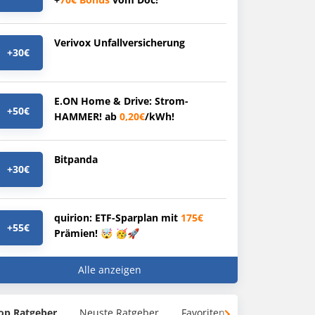
Verivox Unfallversicherung
+30€
E.ON Home & Drive: Strom-
+50€
HAMMER! ab
0,20€
/kWh!
Bitpanda
+30€
quirion: ETF-Sparplan mit
175€
+55€
Prämien! 🤯 🥳🚀
Alle anzeigen
op Ratgeber
Neuste Ratgeber
Favoriten