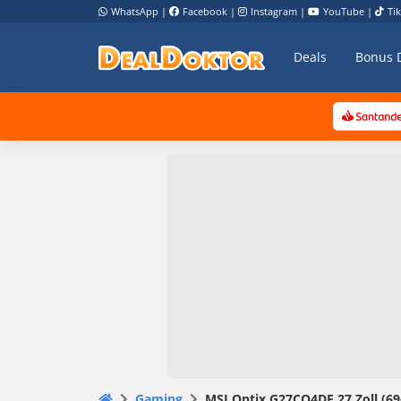
WhatsApp
|
Facebook
|
Instagram
|
YouTube
|
Ti
Deals
Bonus 
Gaming
MSI Optix G27CQ4DE 27 Zoll (69