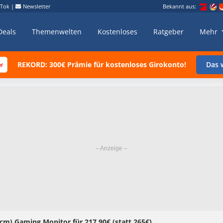
kTok
|
Newsletter
Bekannt aus:
Deals
Themenwelten
Kostenloses
Ratgeber
Mehr
REKORD: 300€ Prämie für kostenloses Girokonto!
Das w
cm) Gaming Monitor für 217,90€ (statt 265€)