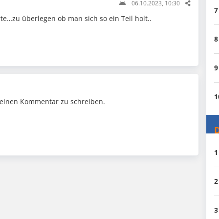
06.10.2023, 10:30
7
e…zu überlegen ob man sich so ein Teil holt..
8
9
1
einen Kommentar zu schreiben.
D
1
2
3