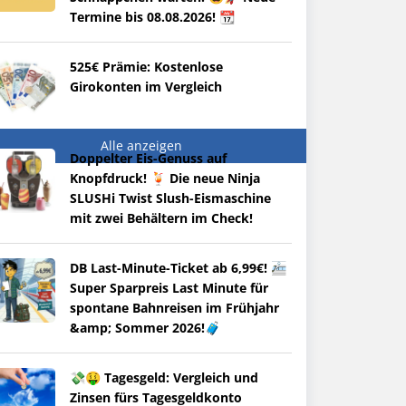
Termine bis 08.08.2026! 📆
525€ Prämie: Kostenlose
Girokonten im Vergleich
Alle anzeigen
Doppelter Eis-Genuss auf
Knopfdruck! 🍹 Die neue Ninja
SLUSHi Twist Slush-Eismaschine
mit zwei Behältern im Check!
DB Last-Minute-Ticket ab 6,99€! 🚈
Super Sparpreis Last Minute für
spontane Bahnreisen im Frühjahr
&amp; Sommer 2026!🧳
💸🤑 Tagesgeld: Vergleich und
Zinsen fürs Tagesgeldkonto