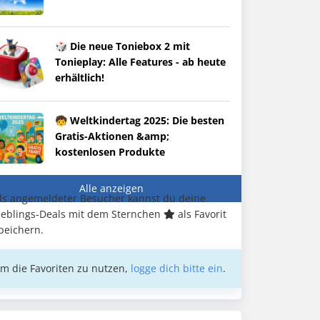
🎲 Die neue Toniebox 2 mit
Tonieplay: Alle Features - ab heute
erhältlich!
🧒 Weltkindertag 2025: Die besten
Gratis-Aktionen &amp;
kostenlosen Produkte
Alle anzeigen
ls angemeldeter Besucher kannst du deine
ieblings-Deals mit dem Sternchen
als Favorit
peichern.
m die Favoriten zu nutzen,
logge dich bitte ein
.