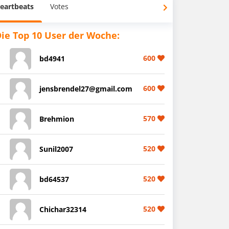
eartbeats
Votes
ie Top 10 User der Woche:
600
bd4941
600
jensbrendel27@gmail.com
570
Brehmion
520
Sunil2007
520
bd64537
520
Chichar32314