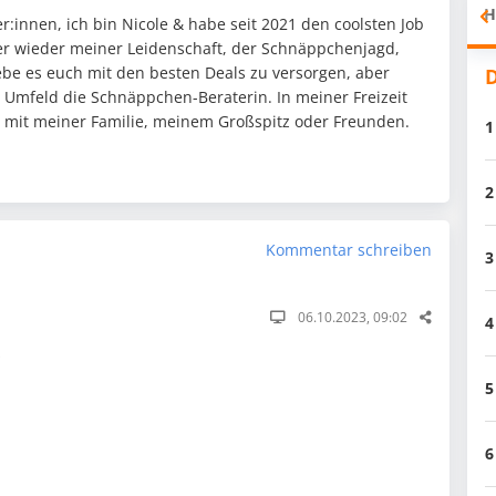
H
:innen, ich bin Nicole & habe seit 2021 den coolsten Job
mer wieder meiner Leidenschaft, der Schnäppchenjagd,
ebe es euch mit den besten Deals zu versorgen, aber
D
n Umfeld die Schnäppchen-Beraterin. In meiner Freizeit
it mit meiner Familie, meinem Großspitz oder Freunden.
1
2
Kommentar schreiben
3
06.10.2023, 09:02
4
z
5
6