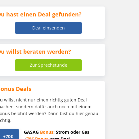
u hast einen Deal gefunden?
Deal einsenden
u willst beraten werden?
Zur Sprechstunde
Bonus Deals
u willst nicht nur einen richtig guten Deal
achen, sondern dafür auch noch mit einem
onus belohnt werden? Dann bist du hier genau
ichtig.
GASAG
Bonus
: Strom oder Gas
+70€
+
70€
Bonus
vom Doc!