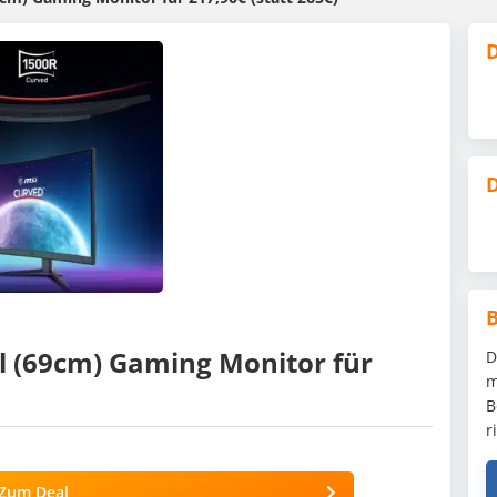
D
D
l (69cm) Gaming Monitor für
D
m
B
r
Zum Deal