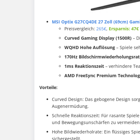
MSI Optix G27CQ4DE 27 Zoll (69cm) Gamin
Preisvergleich:
265€
,
Ersparnis: 47€
Curved Gaming Display (1500R)
– D
WQHD Hohe Auflösung
– Spiele s
170Hz Bildschirmwiederholungsra
1ms Reaktionszeit
– verhindere Te
AMD FreeSync Premium Technolog
Vorteile:
Curved Design: Das gebogene Design sorgt
Augenermüdung.
Schnelle Reaktionszeit: Für rasante Spiele
und Bewegungsunschärfen zu vermeiden
Hohe Bildwiederholrate: Ein flüssiges Spi
sichergestellt.