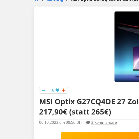
118
MSI Optix G27CQ4DE 27 Zol
217,90€ (statt 265€)
06.10.2023
um 08:56 Uhr
2
Kommentare