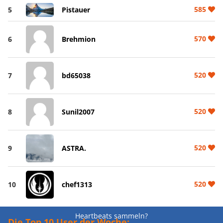
585
5
Pistauer
570
6
Brehmion
520
7
bd65038
520
8
Sunil2007
520
9
ASTRA.
520
10
chef1313
Heartbeats sammeln?
Die Top 10 User der Woche: