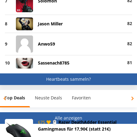
82
7
Solomon
82
8
Jason Miller
82
9
Anwo59
81
10
Sassenach8785
Heartbeats sammeln?
Top Deals
Neuste Deals
Favoriten
Alle anzeigen
675
🖱️ Razer DeathAdder Essential
Gamingmaus für 17,90€ (statt 21€)