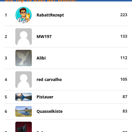
223
1
RabattRezept
133
2
MW197
112
3
Alibi
105
4
red carvalho
87
5
Pistauer
83
6
Quasselkiste