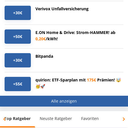
Verivox Unfallversicherung
+30€
E.ON Home & Drive: Strom-HAMMER! ab
+50€
0,20€
/kWh!
Bitpanda
+30€
quirion: ETF-Sparplan mit
175€
Prämien! 🤯
+55€
🥳🚀
Alle anzeigen
Top Ratgeber
Neuste Ratgeber
Favoriten