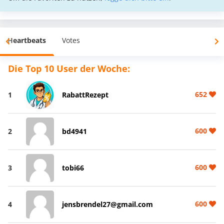
Heartbeats
Votes
Die Top 10 User der Woche:
652
1
RabattRezept
600
2
bd4941
600
3
tobi66
600
4
jensbrendel27@gmail.com