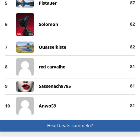
87
5
Pistauer
82
6
Solomon
82
7
Quasselkiste
81
8
red carvalho
81
9
Sassenach8785
81
10
Anwo59
Heartbeats sammeln?