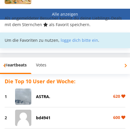
Alle anzeigen
Als angemeldeter Besucher kannst du deine Lieblings-Deals
mit dem Sternchen
als Favorit speichern.
Um die Favoriten zu nutzen,
logge dich bitte ein
.
Heartbeats
Votes
Die Top 10 User der Woche:
620
1
ASTRA.
600
2
bd4941