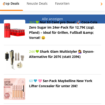
Top Deals
Neuste Deals
Favoriten
Alle anzeigen
362
Nur 53 Cent pro Dose! 🚀 Coca-Cola
Zero Sugar im 24er-Pack für 12,79€ (zzgl.
Pfand) – ideal für Grillen, Fußball &amp;
Vorrat! 😀
244
Shark Glam Multistyler 💇‍♀️ Dyson-
Alternative für 207€ (statt 239€)
60
🩷 5er-Pack Maybelline New York
Lifter Concealer für unter 20€!