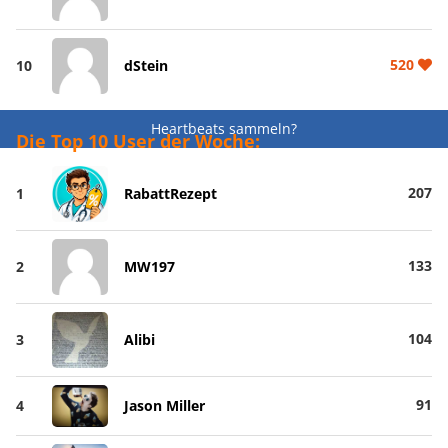
520
10
dStein
Heartbeats sammeln?
Die Top 10 User der Woche:
207
1
RabattRezept
133
2
MW197
104
3
Alibi
91
4
Jason Miller