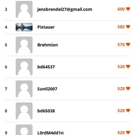
600
3
jensbrendel27@gmail.com
585
4
Pistauer
570
5
Brehmion
520
6
bd64537
520
7
Sunil2007
520
8
bd65038
520
9
L0rdM4dd1n