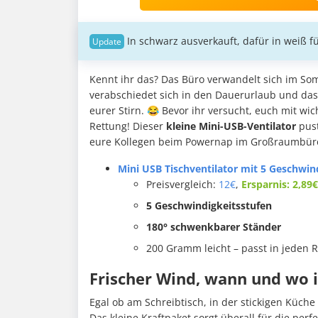
In schwarz ausverkauft, dafür in weiß f
Kennt ihr das? Das Büro verwandelt sich im Som
verabschiedet sich in den Dauerurlaub und das 
eurer Stirn. 😂 Bevor ihr versucht, euch mit w
Rettung! Dieser
kleine Mini-USB-Ventilator
pust
eure Kollegen beim Powernap im Großraumbüro
Mini USB Tischventilator mit 5 Geschwind
Preisvergleich:
12€
,
Ersparnis: 2,89€
5 Geschwindigkeitsstufen
180° schwenkbarer Ständer
200 Gramm leicht – passt in jeden 
Frischer Wind, wann und wo i
Egal ob am Schreibtisch, in der stickigen Küc
Das kleine Kraftpaket sorgt überall für die per