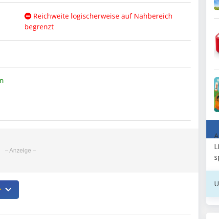
Reichweite logischerweise auf Nahbereich
begrenzt
en
A
L
s
U
