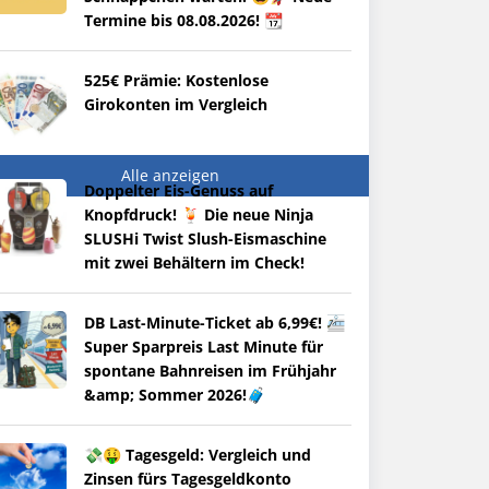
Termine bis 08.08.2026! 📆
525€ Prämie: Kostenlose
Girokonten im Vergleich
Alle anzeigen
Doppelter Eis-Genuss auf
Knopfdruck! 🍹 Die neue Ninja
SLUSHi Twist Slush-Eismaschine
mit zwei Behältern im Check!
DB Last-Minute-Ticket ab 6,99€! 🚈
Super Sparpreis Last Minute für
spontane Bahnreisen im Frühjahr
&amp; Sommer 2026!🧳
💸🤑 Tagesgeld: Vergleich und
Zinsen fürs Tagesgeldkonto