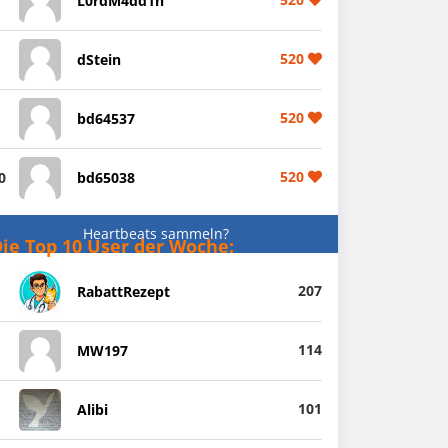
L0rdM4dd1n
520
dStein
520
bd64537
520
0
bd65038
Heartbeats sammeln?
ie Top 10 User der Woche:
207
RabattRezept
114
MW197
101
Alibi