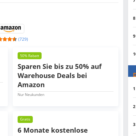
7
8
9
(729)
1
50% Rabatt
Sparen Sie bis zu 50% auf
Warehouse Deals bei
D
Amazon
1
Nur Neukunden
2
Gratis
3
6 Monate kostenlose