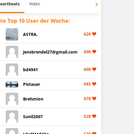
eartbeats
Votes
ie Top 10 User der Woche:
620
ASTRA.
600
jensbrendel27@gmail.com
600
bd4941
585
Pistauer
570
Brehmion
520
Sunil2007
520