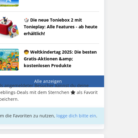
🎲 Die neue Toniebox 2 mit
Tonieplay: Alle Features - ab heute
erhältlich!
🧒 Weltkindertag 2025: Die besten
Gratis-Aktionen &amp;
kostenlosen Produkte
Alle anzeigen
ls angemeldeter Besucher kannst du deine
ieblings-Deals mit dem Sternchen
als Favorit
peichern.
m die Favoriten zu nutzen,
logge dich bitte ein
.