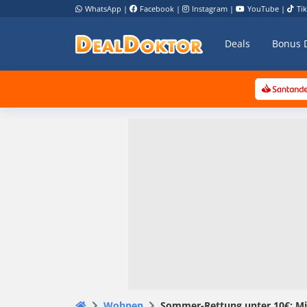
WhatsApp
|
Facebook
|
Instagram
|
YouTube
|
Ti
Deals
Bonus 
Wohnen
Sommer-Rettung unter 10€: Mini