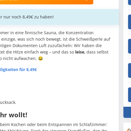
ür nur noch 8,49€ zu haben!
mer in eine finnische Sauna, die Konzentration
einzige, was sich noch bewegt, ist die Schweißperle auf
ichtigen Dokumenten Luft zuzufächeln: Wir haben die
et die Hitze einfach weg – und das so
leise,
dass selbst
 nicht aufwachen. 😂
igkeiten für 8,49€
Rucksack.
hr wollt!
he beim Kochen oder beim Entspannen im Schlafzimmer:
T
fekte Abkühlung. Dank des cleveren Standfußes, den ihr