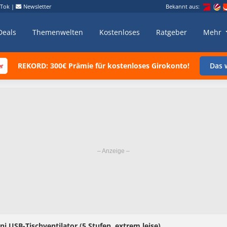
kTok
|
Newsletter
Bekannt aus:
Deals
Themenwelten
Kostenloses
Ratgeber
Mehr
REKORD: 300€ Prämie für kostenloses Girokonto!
Das w
 USB-Tischventilator (5 Stufen, extrem leise)