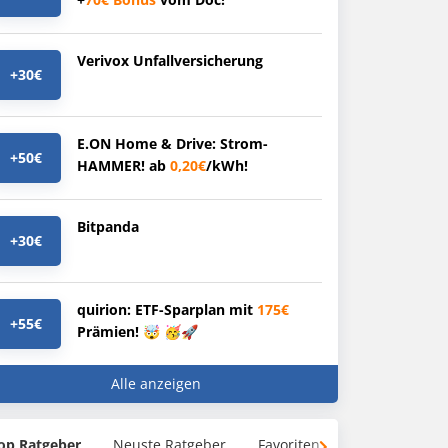
Verivox Unfallversicherung
+30€
E.ON Home & Drive: Strom-
+50€
HAMMER! ab
0,20€
/kWh!
Bitpanda
+30€
quirion: ETF-Sparplan mit
175€
+55€
Prämien! 🤯 🥳🚀
Alle anzeigen
op Ratgeber
Neuste Ratgeber
Favoriten