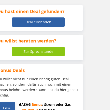
u hast einen Deal gefunden?
Deal einsenden
u willst beraten werden?
Zur Sprechstunde
Bonus Deals
u willst nicht nur einen richtig guten Deal
achen, sondern dafür auch noch mit einem
onus belohnt werden? Dann bist du hier genau
ichtig.
GASAG
Bonus
: Strom oder Gas
+70€
+
70€
Bonus
vom Doc!