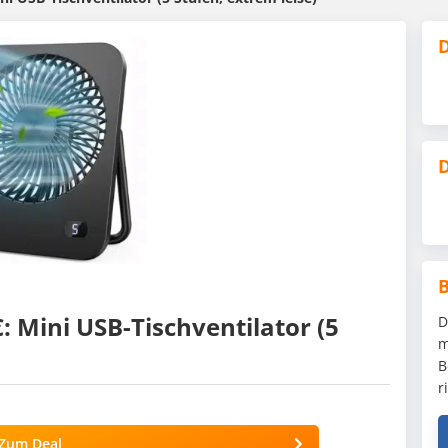
D
D
 Mini USB-Tischventilator (5
D
m
B
r
Zum Deal