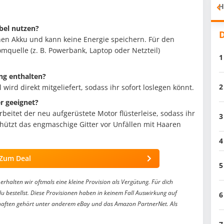
H
bel nutzen?
D
enen Akku und kann keine Energie speichern. Für den
omquelle (z. B. Powerbank, Laptop oder Netzteil)
1
ng enthalten?
2
 wird direkt mitgeliefert, sodass ihr sofort loslegen könnt.
er geeignet?
rbeitet der neu aufgerüstete Motor flüsterleise, sodass ihr
3
hützt das engmaschige Gitter vor Unfällen mit Haaren
4
Zum Deal
5
erhalten wir oftmals eine kleine Provision als Vergütung. Für dich
du bestellst. Diese Provisionen haben in keinem Fall Auswirkung auf
6
aften gehört unter anderem eBay und das Amazon PartnerNet. Als