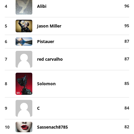
96
4
Alibi
95
5
Jason Miller
87
6
Pistauer
87
7
red carvalho
85
8
Solomon
84
9
C
82
10
Sassenach8785