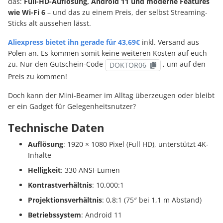
das:
Full-HD-Auflösung, Android 11 und moderne Features
wie Wi-Fi 6
– und das zu einem Preis, der selbst Streaming-
Sticks alt aussehen lässt.
Aliexpress bietet ihn gerade für 43,69€
inkl. Versand aus
Polen an. Es kommen somit keine weiteren Kosten auf euch
zu. Nur den Gutschein-Code
, um auf den
DOKTOR06
Preis zu kommen!
Doch kann der Mini-Beamer im Alltag überzeugen oder bleibt
er ein Gadget für Gelegenheitsnutzer?
Technische Daten
Auflösung
:
1920 × 1080 Pixel (Full HD), unterstützt 4K-
Inhalte
Helligkeit
:
330 ANSI-Lumen
Kontrastverhältnis
:
10.000:1
Projektionsverhältnis
:
0,8:1 (75″ bei 1,1 m Abstand)
Betriebssystem
:
Android 11