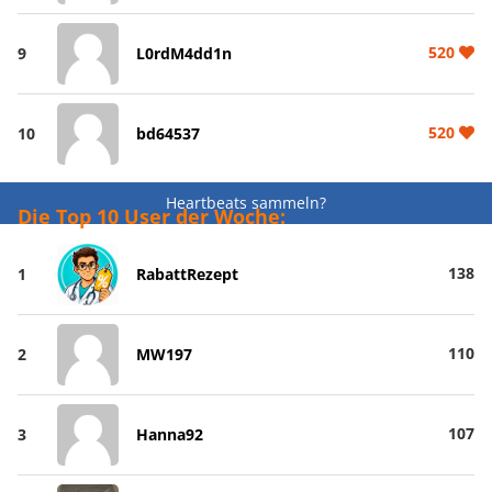
520
9
L0rdM4dd1n
520
10
bd64537
Heartbeats sammeln?
Die Top 10 User der Woche:
138
1
RabattRezept
110
2
MW197
107
3
Hanna92