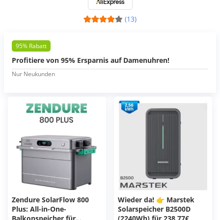
(13)
95% Rabatt
Profitiere von 95% Ersparnis auf Damenuhren!
Nur Neukunden
Zendure SolarFlow 800
Wieder da! 👉 Marstek
Plus: All-in-One-
Solarspeicher B2500D
Balkonspeicher für
(2240Wh) für 238,77€