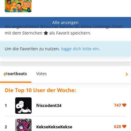
Alle anzeigen
Als angemeldeter Besucher kannst du deine Lieblings-Deals
mit dem Sternchen
als Favorit speichern.
Um die Favoriten zu nutzen,
logge dich bitte ein
.
Heartbeats
Votes
Die Top 10 User der Woche:
747
1
friscodent34
620
2
KekseKekseKekse