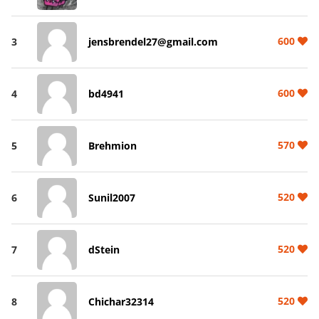
600
3
jensbrendel27@gmail.com
600
4
bd4941
570
5
Brehmion
520
6
Sunil2007
520
7
dStein
520
8
Chichar32314