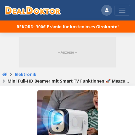
REKORD: 300€ Prämie für kostenloses Girokonto!
Elektronik
Mini Full-HD Beamer mit Smart TV Funktionen 🚀 Magcubic HY310 für nur 43,69€