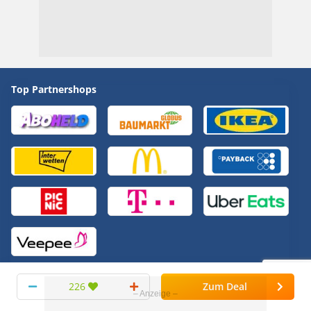
Top Partnershops
Bonus Deals
Alle anzeigen
226
Zum Deal
Preisvergleich.de Strom/Gas