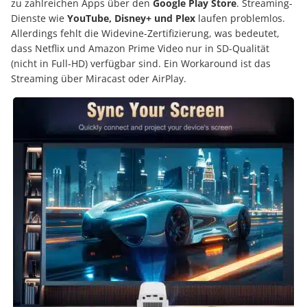
zu zahlreichen Apps über den
Google Play Store
.
Streaming-
Dienste wie
YouTube, Disney+ und Plex
laufen problemlos.
Allerdings fehlt die Widevine-Zertifizierung, was bedeutet,
dass Netflix und Amazon Prime Video nur in SD-Qualität
(nicht in Full-HD) verfügbar sind.
Ein Workaround ist das
Streaming über Miracast oder AirPlay.