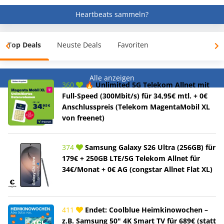
Heartbeats sammeln?
Top Deals
Neuste Deals
Favoriten
Alle anzeigen
360
🔥 Unlimited 5G Telekom Allnet mit
Full-Speed (300Mbit/s) für 34,95€ mtl. + 0€
Anschlusspreis (Telekom MagentaMobil XL
von freenet)
374
Samsung Galaxy S26 Ultra (256GB) für
179€ + 250GB LTE/5G Telekom Allnet für
34€/Monat + 0€ AG (congstar Allnet Flat XL)
411
Endet: Coolblue Heimkinowochen –
z.B. Samsung 50" 4K Smart TV für 689€ (statt