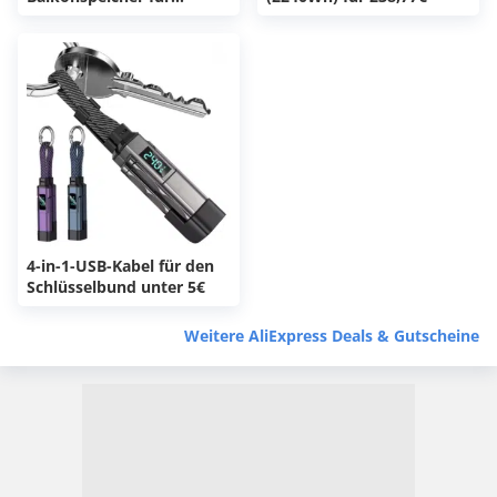
313,22€!
4-in-1-USB-Kabel für den
Schlüsselbund unter 5€
Weitere AliExpress Deals & Gutscheine