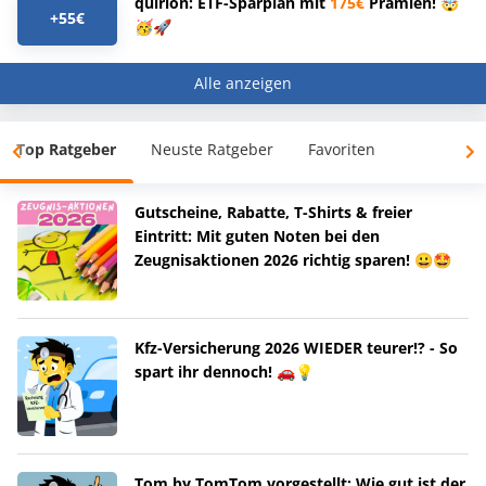
quirion: ETF-Sparplan mit
175€
Prämien! 🤯
+55€
🥳🚀
Alle anzeigen
Top Ratgeber
Neuste Ratgeber
Favoriten
Gutscheine, Rabatte, T-Shirts & freier
Eintritt: Mit guten Noten bei den
Zeugnisaktionen 2026 richtig sparen! 😀🤩
Kfz-Versicherung 2026 WIEDER teurer!? - So
spart ihr dennoch! 🚗💡
Tom by TomTom vorgestellt: Wie gut ist der