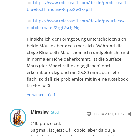
◽
https://www.microsoft.com/de-de/p/microsoft-
bluetooth-mouse/8qbx2w3xsp2h
◽
https://www.microsoft.com/de-de/p/surface-
mobile-maus/8xgt2sclg6kg
Hinsichtlich der Formgebung unterscheiden sich
beide Mäuse aber doch merklich. Während die
obige Bluetooth-Maus ziemlich rundgelutscht und
in normaler Höhe daher­kom­mt, ist die Surface-
Maus (der Modellreihe angeglichen) doch
erkennbar eckig und mit 25,80 mm auch sehr
flach, so daß sie problemlos mit in eine Note­book­
tasche paßt.
Antworten
1
Miroslav
Studi
03.04.2021, 01:37
@Rapunzeloid:
Sag mal, ist jetzt Of-Toppic, aber da du ja