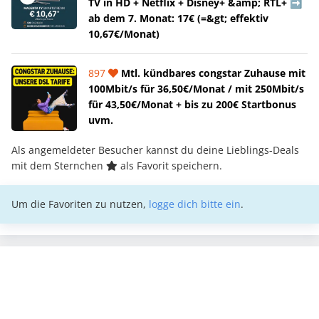
TV in HD + Netflix + Disney+ &amp; RTL+ ➡️
ab dem 7. Monat: 17€ (=&gt; effektiv
10,67€/Monat)
897
Mtl. kündbares congstar Zuhause mit
100Mbit/s für 36,50€/Monat / mit 250Mbit/s
für 43,50€/Monat + bis zu 200€ Startbonus
uvm.
Als angemeldeter Besucher kannst du deine Lieblings-Deals
mit dem Sternchen
als Favorit speichern.
Um die Favoriten zu nutzen,
logge dich bitte ein
.