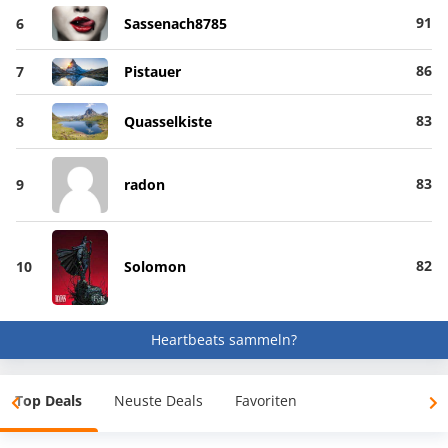
91
6
Sassenach8785
86
7
Pistauer
83
8
Quasselkiste
83
9
radon
82
10
Solomon
Heartbeats sammeln?
Top Deals
Neuste Deals
Favoriten