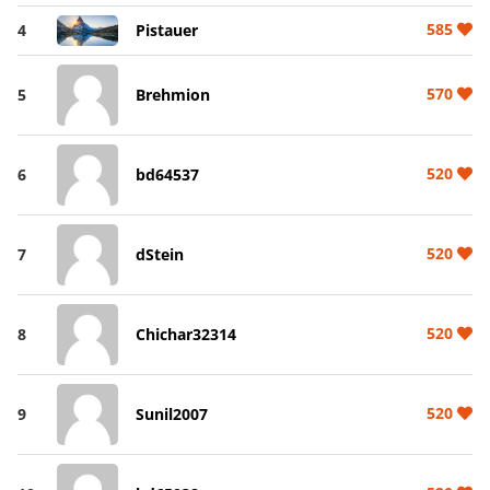
585
4
Pistauer
570
5
Brehmion
520
6
bd64537
520
7
dStein
520
8
Chichar32314
520
9
Sunil2007