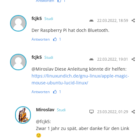
Antworten
1
fcjk5
Studi
22.03.2022, 18:59
Der Raspberry Pi hat doch Bluetooth.
Antworten
1
fcjk5
Studi
22.03.2022, 19:01
@Miroslav Diese Anleitung könnte dir helfen:
https://linuxundich.de/gnu-linux/apple-magic-
mouse-ubuntu-lucid-linux/
Antworten
1
Miroslav
Studi
23.03.2022, 01:29
@fcjk5:
Zwar 1 Jahr zu spät, aber danke für den Link
🙂