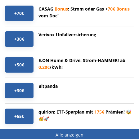
GASAG
Bonus
: Strom oder Gas +
70€
Bonus
+70€
vom Doc!
Verivox Unfallversicherung
+30€
E.ON Home & Drive: Strom-HAMMER! ab
+50€
0,20€
/kWh!
Bitpanda
+30€
quirion: ETF-Sparplan mit
175€
Prämien! 🤯
+55€
🥳🚀
Alle anzeigen