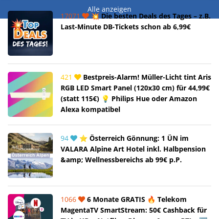
Alle anzeigen
17071
💥 Die besten Deals des Tages – z.B.
Last-Minute DB-Tickets schon ab 6,99€
421
Bestpreis-Alarm! Müller-Licht tint Aris
RGB LED Smart Panel (120x30 cm) für 44,99€
(statt 115€) 💡 Philips Hue oder Amazon
Alexa kompatibel
94
⭐ Österreich Gönnung: 1 ÜN im
VALARA Alpine Art Hotel inkl. Halbpension
&amp; Wellnessbereichs ab 99€ p.P.
1066
6 Monate GRATIS 🔥 Telekom
MagentaTV SmartStream: 50€ Cashback für