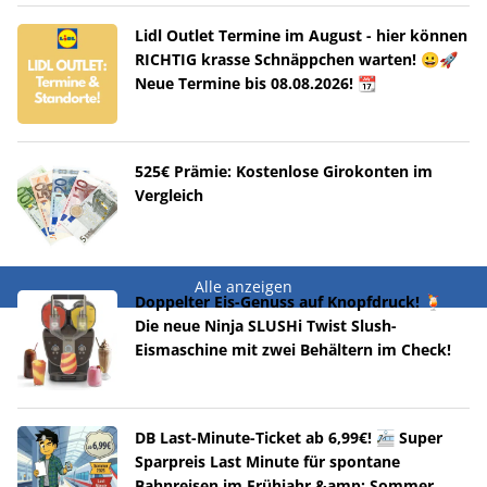
Lidl Outlet Termine im August - hier können
RICHTIG krasse Schnäppchen warten! 😀🚀
Neue Termine bis 08.08.2026! 📆
525€ Prämie: Kostenlose Girokonten im
Vergleich
Alle anzeigen
Doppelter Eis-Genuss auf Knopfdruck! 🍹
Die neue Ninja SLUSHi Twist Slush-
Eismaschine mit zwei Behältern im Check!
DB Last-Minute-Ticket ab 6,99€! 🚈 Super
Sparpreis Last Minute für spontane
Bahnreisen im Frühjahr &amp; Sommer