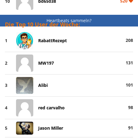
520
10
bd65038
Heartbeats sammeln?
Die Top 10 User der Woche:
208
1
RabattRezept
131
2
MW197
101
3
Alibi
98
4
red carvalho
91
5
Jason Miller