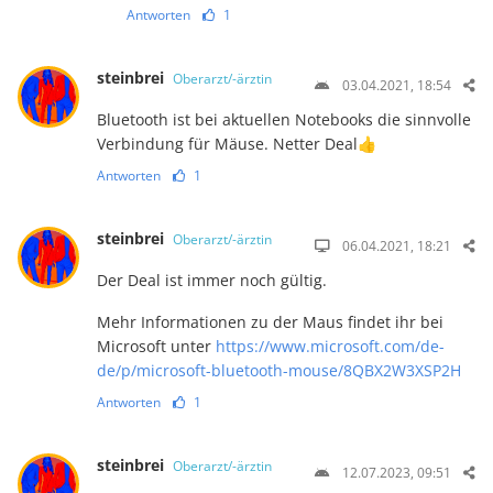
Antworten
1
steinbrei
Oberarzt/-ärztin
03.04.2021, 18:54
Bluetooth ist bei aktuellen Notebooks die sinnvolle
Verbindung für Mäuse. Netter Deal👍
Antworten
1
steinbrei
Oberarzt/-ärztin
06.04.2021, 18:21
Der Deal ist immer noch gültig.
Mehr Informationen zu der Maus findet ihr bei
Microsoft unter
https://www.microsoft.com/de-
de/p/microsoft-bluetooth-mouse/8QBX2W3XSP2H
Antworten
1
steinbrei
Oberarzt/-ärztin
12.07.2023, 09:51