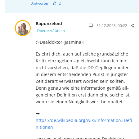
Antworten
2
Rapunzeloid
31.12.2023, 00:22
Oberarzt/-ärztin
@Dealdoktor (Jasmina):
Es ehrt dich, auch auf solche grundsätzliche
Kritik ein­zu­ge­hen – gleich­wohl kann ich mir
nicht vorstellen, daß die DD-Ge­pflo­gen­hei­ten
in die­sem ent­­schei­den­den Punkt in jüngster
Zeit der­­art ver­wässert wor­den sein sollten.
Denn genau wie eine In­for­ma­tion gemäß all­
gemeiner Definition erst dann eine solche ist,
wenn sie ei­nen Neuigkeitswert be­inhaltet:
⮩
https://de.wikipedia.org/wiki/Information#Defi
nitionen
, war es in all den vergangenen Dealdoktor-