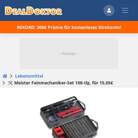
REKORD: 300€ Prämie für kostenloses Girokonto!
Lebensmittel
🛠️ Meister Feinmechaniker-Set 108-tlg. für 15,05€