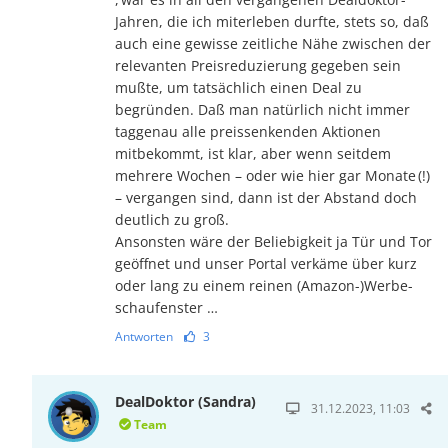
Jahren, die ich mit­er­le­ben durfte, stets so, daß
auch eine gewisse zeitliche Nähe zwi­schen der
relevanten Preis­re­du­zie­rung gegeben sein
mußte, um tat­säch­lich einen Deal zu
begründen. Daß man na­tür­lich nicht immer
tag­ge­nau alle preis­­sen­ken­den Aktionen
mitbekommt, ist klar, aber wenn seitdem
mehrere Wochen – oder wie hier gar Mo­nate (!)
– ver­gan­gen sind, dann ist der Abstand doch
deutlich zu groß.
An­­son­­sten wäre der Beliebigkeit ja Tür und Tor
geöffnet und unser Portal ver­kä­me über kurz
oder lang zu einem reinen (Ama­zon-)Wer­­be­­­­
schau­­­fen­ster …
Antworten
3
DealDoktor (Sandra)
31.12.2023, 11:03
Team