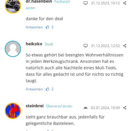
dr.hasenbein
Facharzt/-
31.12.2023, 10:12
ärztin
danke für den deal
Antworten
3
heikoko
Studi
31.12.2023, 12:52
So etwas gehört bei beengten Wohnverhältnissen
in jeden Werkzeugschrank. Ansonsten hat es
natürlich auch alle Nachteile eines Muli-Tools,
dass für alles gedacht ist und für nichts so richtig
taugt.
Antworten
2
steinbrei
Oberarzt/-ärztin
02.01.2024, 19:09
sieht ganz brauchbar aus, jedenfalls für
gelegentliche Basteleien.