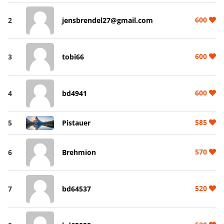
600
2
jensbrendel27@gmail.com
600
3
tobi66
600
4
bd4941
585
5
Pistauer
570
6
Brehmion
520
7
bd64537