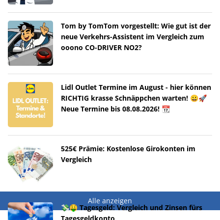
Tom by TomTom vorgestellt: Wie gut ist der
neue Verkehrs-Assistent im Vergleich zum
ooono CO-DRIVER NO2?
Lidl Outlet Termine im August - hier können
RICHTIG krasse Schnäppchen warten! 😀🚀
Neue Termine bis 08.08.2026! 📆
525€ Prämie: Kostenlose Girokonten im
Vergleich
Alle anzeigen
💸🤑 Tagesgeld: Vergleich und Zinsen fürs
Tagesgeldkonto