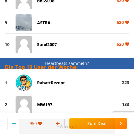
520
8
bd65038
520
9
ASTRA.
520
10
Sunil2007
Heartbeats sammeln?
Die Top 10 User der Woche:
223
1
RabattRezept
133
2
MW197
950
Zum Deal
112
3
Alibi