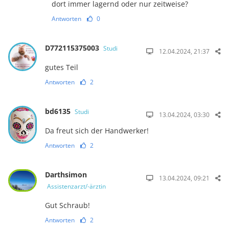
dort immer lagernd oder nur zeitweise?
Antworten
0
D772115375003
Studi
12.04.2024, 21:37
gutes Teil
Antworten
2
bd6135
Studi
13.04.2024, 03:30
Da freut sich der Handwerker!
Antworten
2
Darthsimon
13.04.2024, 09:21
Assistenzarzt/-ärztin
Gut Schraub!
Antworten
2