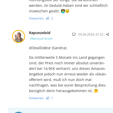
werden, im Geduld-Haben sind wir schließlich
in­zwi­schen geübt. 👨‍💻😴
Antworten
2
Rapunzeloid
05.06.2024, 01:22
Oberarzt/-ärztin
@DealDoktor (Sandra):
Da mittlerweile 5 Monate ins Land gegangen
sind, der Preis noch immer absolut un­ver­än­
dert bei 14,90 € ver­harrt, uns dieses Amazon-
An­ge­bot je­doch nun er­neut wie­der als »Deal«
offe­riert wird, muß ich nun doch mal
nachfragen, was bei eurer Besprechung dies­
be­züglich denn herausgekommen ist. 🤔
Antworten
1