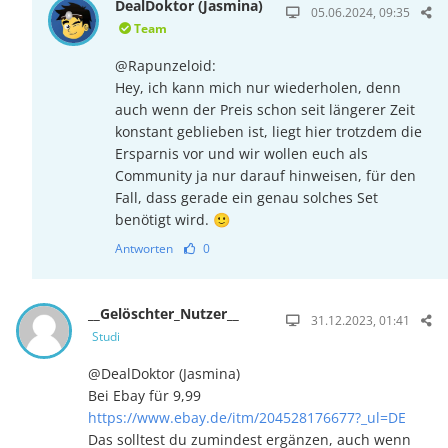
DealDoktor (Jasmina)
05.06.2024, 09:35
Team
@Rapunzeloid:
Hey, ich kann mich nur wiederholen, denn
auch wenn der Preis schon seit längerer Zeit
konstant geblieben ist, liegt hier trotzdem die
Ersparnis vor und wir wollen euch als
Community ja nur darauf hinweisen, für den
Fall, dass gerade ein genau solches Set
benötigt wird. 🙂
Antworten
0
__Gelöschter_Nutzer__
31.12.2023, 01:41
Studi
@DealDoktor (Jasmina)
Bei Ebay für 9,99
https://www.ebay.de/itm/204528176677?_ul=DE
Das solltest du zumindest ergänzen, auch wenn