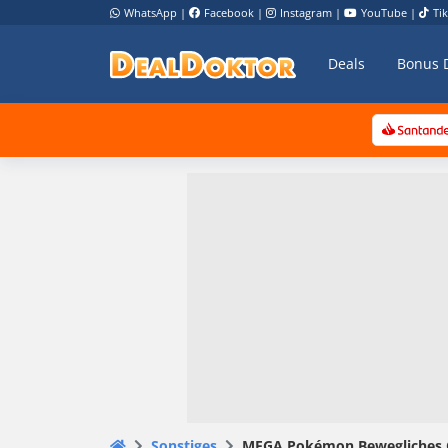
WhatsApp
|
Facebook
|
Instagram
|
YouTube
|
Ti
Deals
Bonus 
Sonstiges
MEGA Pokémon Bewegliches Glu