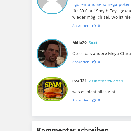
figuren-und-sets/mega-pokem
für 60 € auf Smyth Toys gekau
wieder möglich sei. Wo ist hie
Antworten
0
Mille70
Studi
Ob es das andere Mega Glurak
Antworten
0
evafl21
Assistenzarzt/-ärztin
was es nicht alles gibt.
Antworten
0
Kommentar schreiben