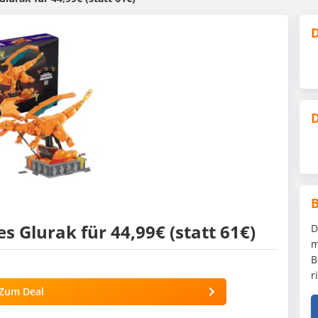
D
D
Glurak für 44,99€ (statt 61€)
D
m
B
r
Zum Deal