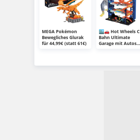
MEGA Pokémon
🏙️🚗 Hot Wheels C
Bewegliches Glurak
Bahn Ultimate
für 44,99€ (statt 61€)
Garage mit Autos
1:64