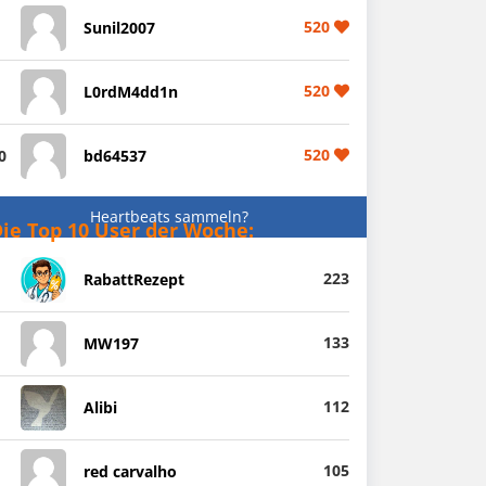
520
Sunil2007
520
L0rdM4dd1n
520
0
bd64537
Heartbeats sammeln?
ie Top 10 User der Woche:
223
RabattRezept
133
MW197
112
Alibi
105
red carvalho