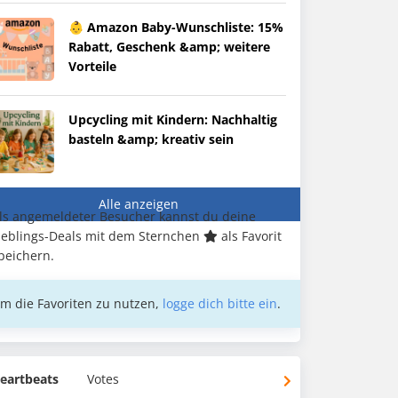
👶 Amazon Baby-Wunschliste: 15%
Rabatt, Geschenk &amp; weitere
Vorteile
Upcycling mit Kindern: Nachhaltig
basteln &amp; kreativ sein
Alle anzeigen
ls angemeldeter Besucher kannst du deine
ieblings-Deals mit dem Sternchen
als Favorit
peichern.
m die Favoriten zu nutzen,
logge dich bitte ein
.
eartbeats
Votes