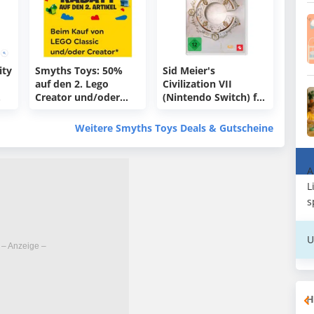
ity
Smyths Toys: 50%
Sid Meier's
auf den 2. Lego
Civilization VII
Creator und/oder
(Nintendo Switch) für
Classic Artikel
39,99€ (statt 45€)
Weitere Smyths Toys Deals & Gutscheine
A
L
s
U
H