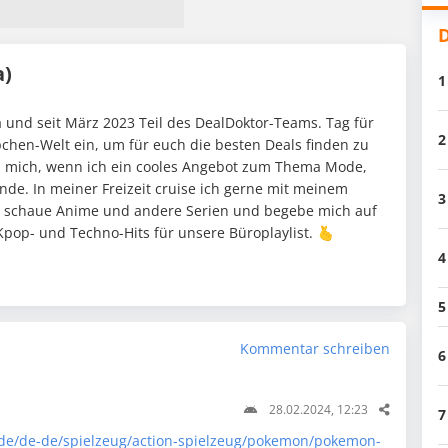
D
a)
1
 und seit März 2023 Teil des DealDoktor-Teams. Tag für
2
pchen-Welt ein, um für euch die besten Deals finden zu
h mich, wenn ich ein cooles Angebot zum Thema Mode,
nde. In meiner Freizeit cruise ich gerne mit meinem
3
 schaue Anime und andere Serien und begebe mich auf
pop- und Techno-Hits für unsere Büroplaylist. 🫰
4
5
Kommentar schreiben
6
28.02.2024, 12:23
7
de/de-de/spielzeug/action-spielzeug/pokemon/pokemon-