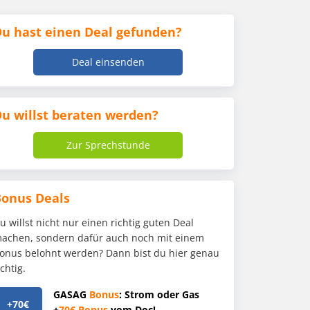
u hast einen Deal gefunden?
Deal einsenden
u willst beraten werden?
Zur Sprechstunde
Bonus Deals
u willst nicht nur einen richtig guten Deal
achen, sondern dafür auch noch mit einem
onus belohnt werden? Dann bist du hier genau
ichtig.
GASAG
Bonus
: Strom oder Gas
+70€
+
70€
Bonus
vom Doc!