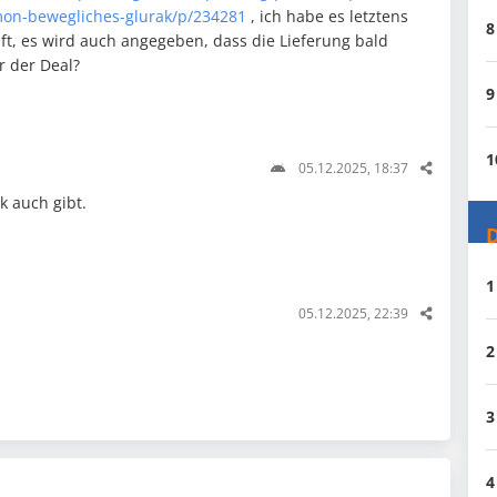
on-bewegliches-glurak/p/234281
, ich habe es letztens
8
ft, es wird auch angegeben, dass die Lieferung bald
r der Deal?
9
1
05.12.2025, 18:37
 auch gibt.
D
1
05.12.2025, 22:39
2
3
4