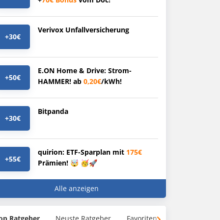
Verivox Unfallversicherung
+30€
E.ON Home & Drive: Strom-
+50€
HAMMER! ab
0,20€
/kWh!
Bitpanda
+30€
quirion: ETF-Sparplan mit
175€
+55€
Prämien! 🤯 🥳🚀
Alle anzeigen
op Ratgeber
Neuste Ratgeber
Favoriten