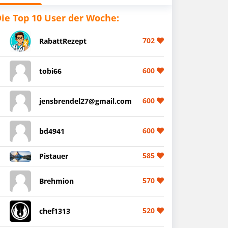
ie Top 10 User der Woche:
702
RabattRezept
600
tobi66
600
jensbrendel27@gmail.com
600
bd4941
585
Pistauer
570
Brehmion
520
chef1313