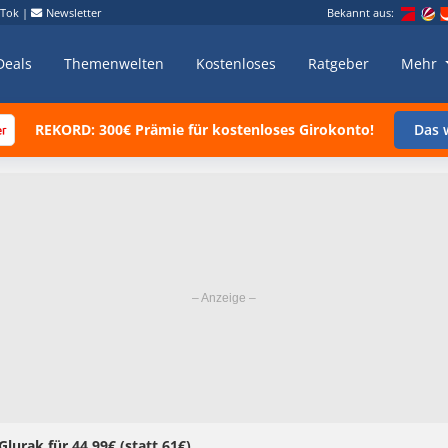
kTok
|
Newsletter
Bekannt aus:
Deals
Themenwelten
Kostenloses
Ratgeber
Mehr
REKORD: 300€ Prämie für kostenloses Girokonto!
Das w
rak für 44,99€ (statt 61€)