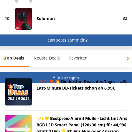
82
10
Solomon
Heartbeats sammeln?
Top Deals
Neuste Deals
Favoriten
Alle anzeigen
17071
💥 Die besten Deals des Tages – z.B.
Last-Minute DB-Tickets schon ab 6,99€
421
Bestpreis-Alarm! Müller-Licht tint Aris
RGB LED Smart Panel (120x30 cm) für 44,99€
(statt 115€) 💡 Philips Hue oder Amazon