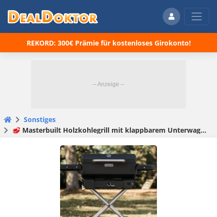
REKORD: 300€ Prämie für kostenloses Girokonto!
Sonstiges
🥩 Masterbuilt Holzkohlegrill mit klappbarem Unterwagen für 147,95€ (statt 333€)