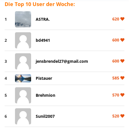
Die Top 10 User der Woche:
620
1
ASTRA.
600
2
bd4941
600
3
jensbrendel27@gmail.com
585
4
Pistauer
570
5
Brehmion
520
6
Sunil2007