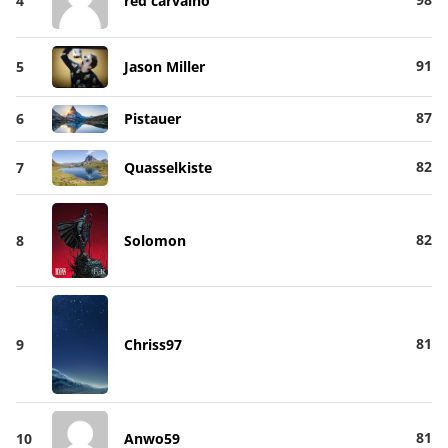
4
red carvalho
91
5
Jason Miller
87
6
Pistauer
82
7
Quasselkiste
82
8
Solomon
81
9
Chriss97
81
10
Anwo59