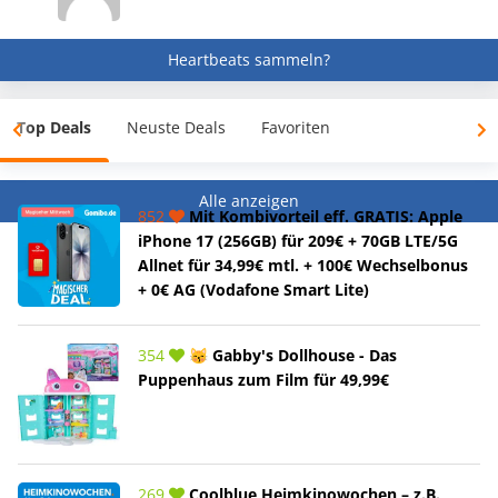
Heartbeats sammeln?
Top Deals
Neuste Deals
Favoriten
Alle anzeigen
852
Mit Kombivorteil eff. GRATIS: Apple
iPhone 17 (256GB) für 209€ + 70GB LTE/5G
Allnet für 34,99€ mtl. + 100€ Wechselbonus
+ 0€ AG (Vodafone Smart Lite)
354
😽 Gabby's Dollhouse - Das
Puppenhaus zum Film für 49,99€
269
Coolblue Heimkinowochen – z.B.