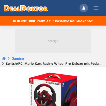
REKORD: 300€ Prämie für kostenloses Girokonto!
Gaming
Switch/PC: Mario Kart Racing Wheel Pro Deluxe mit Pedale für 69,99€ (statt 92€)