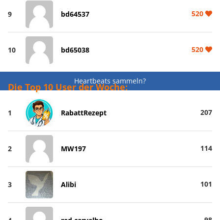
520
9
bd64537
520
10
bd65038
Heartbeats sammeln?
Die Top 10 User der Woche:
207
1
RabattRezept
114
2
MW197
101
3
Alibi
98