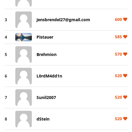
600
3
jensbrendel27@gmail.com
585
4
Pistauer
570
5
Brehmion
520
6
L0rdM4dd1n
520
7
Sunil2007
520
8
dStein