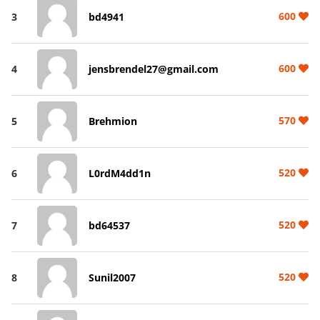
600
3
bd4941
600
4
jensbrendel27@gmail.com
570
5
Brehmion
520
6
L0rdM4dd1n
520
7
bd64537
520
8
Sunil2007