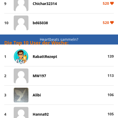
520
9
Chichar32314
520
10
bd65038
Heartbeats sammeln?
Die Top 10 User der Woche:
139
1
RabattRezept
113
2
MW197
106
3
Alibi
105
4
Hanna92