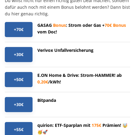
Du willst nicht nur einen richtig guten Deal machen, sondern
dafür auch noch mit einem Bonus belohnt werden? Dann bist
du hier genau richtig.
GASAG
Bonus
: Strom oder Gas +
70€
Bonus
+70€
vom Doc!
Verivox Unfallversicherung
+30€
E.ON Home & Drive: Strom-HAMMER! ab
+50€
0,20€
/kWh!
Bitpanda
+30€
quirion: ETF-Sparplan mit
175€
Prämien! 🤯
+55€
🥳🚀