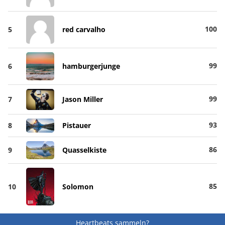
100
5
red carvalho
99
6
hamburgerjunge
99
7
Jason Miller
93
8
Pistauer
86
9
Quasselkiste
85
10
Solomon
Heartbeats sammeln?