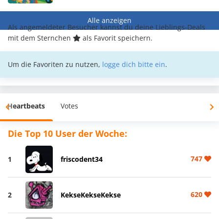
Alle anzeigen
Als angemeldeter Besucher kannst du deine Lieblings-Deals
mit dem Sternchen
als Favorit speichern.
Um die Favoriten zu nutzen,
logge dich bitte ein
.
Heartbeats
Votes
Die Top 10 User der Woche:
747
1
friscodent34
620
2
KekseKekseKekse