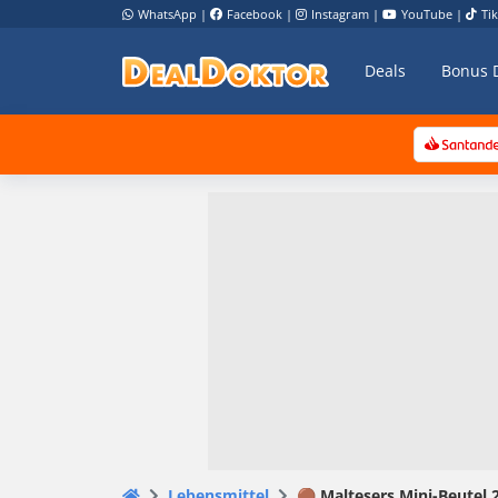
WhatsApp
|
Facebook
|
Instagram
|
YouTube
|
Ti
Deals
Bonus 
Lebensmittel
🟤 Maltesers Mini-Beutel 2