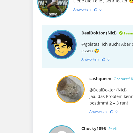
Liebe die Teile , sehr lecker 
Antworten
0
DealDoktor (Nici)
Tea
@golatas: ich auch! Aber 
essen 🤣
Antworten
0
cashqueen
Oberarzt/-ä
@DealDoktor (Nici):
Jaa, das Problem ken
bestimmt 2 – 3 ran!
Antworten
0
Chucky1895
Studi