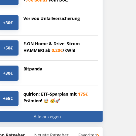
Verivox Unfallversicherung
+30€
E.ON Home & Drive: Strom-
+50€
HAMMER! ab
0,20€
/kWh!
Bitpanda
+30€
quirion: ETF-Sparplan mit
175€
+55€
Prämien! 🤯 🥳🚀
Alle anzeigen
op Ratgeber
Neuste Ratgeber
Favoriten