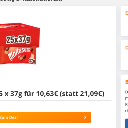
D
D
 x 37g für 10,63€ (statt 21,09€)
D
m
B
r
Zum Deal