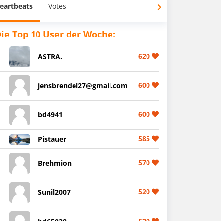
eartbeats
Votes
ie Top 10 User der Woche:
620
ASTRA.
600
jensbrendel27@gmail.com
600
bd4941
585
Pistauer
570
Brehmion
520
Sunil2007
520