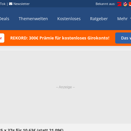
kTok
|
Newsletter
Bekannt aus:
Deals
Themenwelten
Kostenloses
Ratgeber
Mehr
REKORD: 300€ Prämie für kostenloses Girokonto!
Das w
5 x 37g für 10,63€ (statt 21,09€)