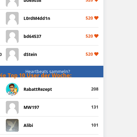
bd65038
520
L0rdM4dd1n
520
bd64537
520
0
dStein
Heartbeats sammeln?
ie Top 10 User der Woche:
208
RabattRezept
131
MW197
101
Alibi