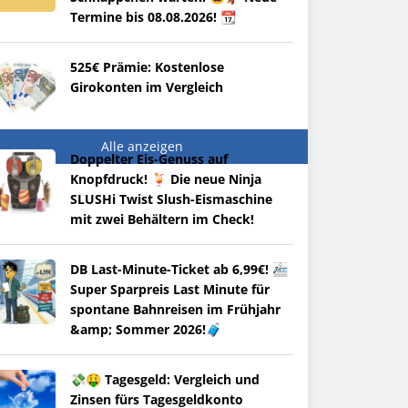
Termine bis 08.08.2026! 📆
525€ Prämie: Kostenlose
Girokonten im Vergleich
Alle anzeigen
Doppelter Eis-Genuss auf
Knopfdruck! 🍹 Die neue Ninja
SLUSHi Twist Slush-Eismaschine
mit zwei Behältern im Check!
DB Last-Minute-Ticket ab 6,99€! 🚈
Super Sparpreis Last Minute für
spontane Bahnreisen im Frühjahr
&amp; Sommer 2026!🧳
💸🤑 Tagesgeld: Vergleich und
Zinsen fürs Tagesgeldkonto