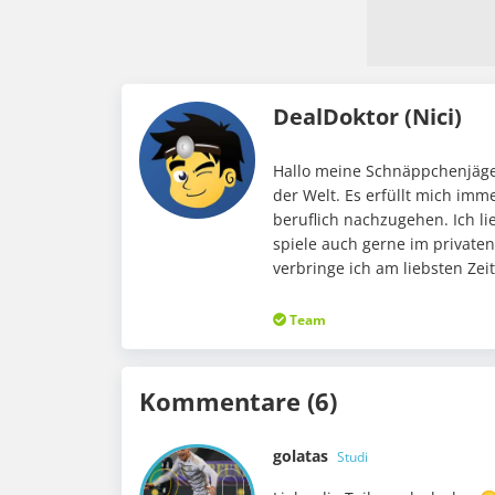
DealDoktor (Nici)
Hallo meine Schnäppchenjäger
der Welt. Es erfüllt mich im
beruflich nachzugehen. Ich li
spiele auch gerne im private
verbringe ich am liebsten Ze
Team
Kommentare (6)
golatas
Studi