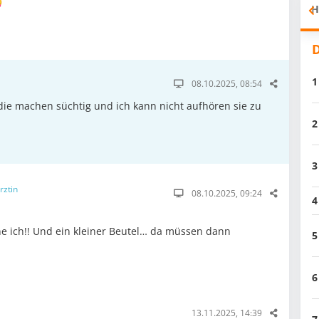

H
D
m
1
08.10.2025, 08:54
die machen süchtig und ich kann nicht aufhören sie zu
2
3
rztin
08.10.2025, 09:24
4
ne ich!! Und ein kleiner Beutel… da müssen dann
5
6
13.11.2025, 14:39