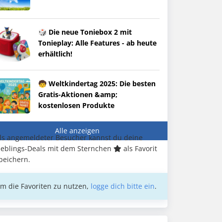
🎲 Die neue Toniebox 2 mit
Tonieplay: Alle Features - ab heute
erhältlich!
🧒 Weltkindertag 2025: Die besten
Gratis-Aktionen &amp;
kostenlosen Produkte
Alle anzeigen
ls angemeldeter Besucher kannst du deine
ieblings-Deals mit dem Sternchen
als Favorit
peichern.
m die Favoriten zu nutzen,
logge dich bitte ein
.