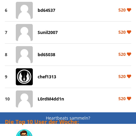
520
6
bd64537
520
7
Sunil2007
520
8
bd65038
520
9
chef1313
520
10
L0rdM4dd1n
Heartbeats sammeln?
Die Top 10 User der Woche: