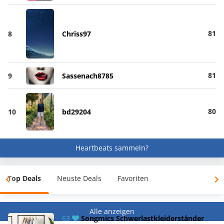
81
8
Chriss97
81
9
Sassenach8785
80
10
bd29204
Heartbeats sammeln?
Top Deals
Neuste Deals
Favoriten
Alle anzeigen
63
Songmics Schwerlastkleiderständer