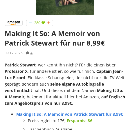
280
Making It So: A Memoir von
Patrick Stewart für nur 8,99€
09.12.2025
4
Patrick Stewart
, wer kennt ihn nicht? Für die einen ist er
Professor X
, für andere ist er, so wie für mich,
Captain Jean-
Luc Picard
. Ein klasse Schauspieler, der nicht nur die TV-Welt
geprägt, sondern auch
seine eigene Autobiografie
veröffentlicht
hat. Und diese, mit dem Namen
Making It So:
A Memoir
, bekommt ihr aktuell hier bei Amazon,
auf Englisch
zum Angebotspreis von nur 8,99€
.
Making It So: A Memoir von Patrick Stewart für 8,99€
Preisvergleich: 17€,
Ersparnis: 8€
Taschenbuch-Ausgabe