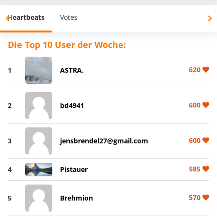
Heartbeats
Votes
Die Top 10 User der Woche:
620
1
ASTRA.
600
2
bd4941
600
3
jensbrendel27@gmail.com
585
4
Pistauer
570
5
Brehmion