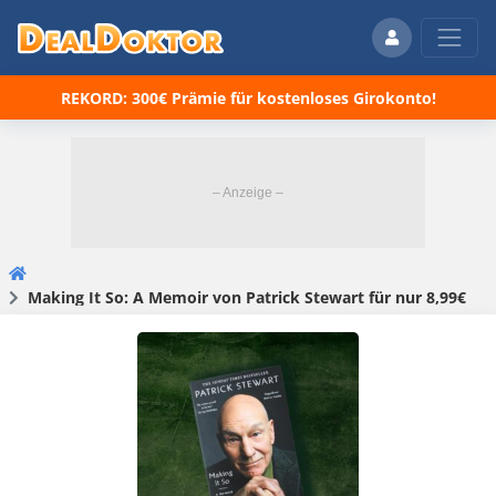
REKORD: 300€ Prämie für kostenloses Girokonto!
Making It So: A Memoir von Patrick Stewart für nur 8,99€