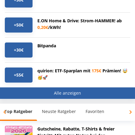
E.ON Home & Drive: Strom-HAMMER! ab
+50€
0,20€
/kWh!
Bitpanda
+30€
quirion: ETF-Sparplan mit
175€
Prämien! 🤯
+55€
🥳🚀
Alle anzeigen
Top Ratgeber
Neuste Ratgeber
Favoriten
Gutscheine, Rabatte, T-Shirts & freier