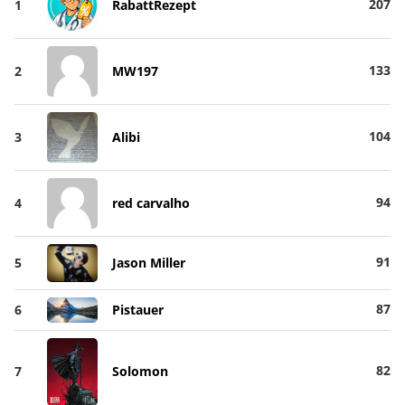
207
1
RabattRezept
133
2
MW197
104
3
Alibi
94
4
red carvalho
91
5
Jason Miller
87
6
Pistauer
82
7
Solomon