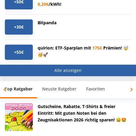
+50€
0,20€
/kWh!
Bitpanda
+30€
quirion: ETF-Sparplan mit
175€
Prämien! 🤯
+55€
🥳🚀
Alle anzeigen
Top Ratgeber
Neuste Ratgeber
Favoriten
Gutscheine, Rabatte, T-Shirts & freier
Eintritt: Mit guten Noten bei den
Zeugnisaktionen 2026 richtig sparen! 😀🤩