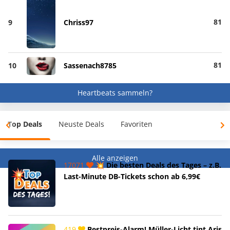
81
9
Chriss97
81
10
Sassenach8785
Heartbeats sammeln?
Top Deals
Neuste Deals
Favoriten
Alle anzeigen
17071
💥 Die besten Deals des Tages – z.B.
Last-Minute DB-Tickets schon ab 6,99€
419
Bestpreis-Alarm! Müller-Licht tint Aris