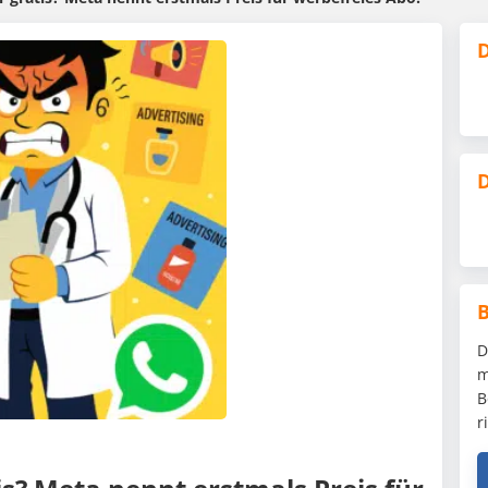
D
D
D
m
B
r