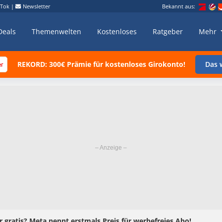
kTok
|
Newsletter
Bekannt aus:
Deals
Themenwelten
Kostenloses
Ratgeber
Mehr
REKORD: 300€ Prämie für kostenloses Girokonto!
Das w
gratis? Meta nennt erstmals Preis für werbefreies Abo!