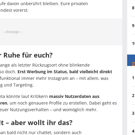
äufe davon unberührt bleiben. Eure privaten
8
ndest vorerst.
9
1
r Ruhe für euch?
D
lange als letzter Rückzugsort ohne blinkende
so doch.
Erst Werbung im Status, bald vielleicht direkt
1
 funktional immer mehr Instagram an – mit allem, was
g und Targeting.
2
ta könnte laut Kritikern
massiv Nutzerdaten aus
eren
, um noch genauere Profile zu erstellen. Dabei geht es
 euer Nutzungsverhalten – und womöglich mehr.
3
– aber wollt ihr das?
4
man bald nicht nur chattet, sondern auch