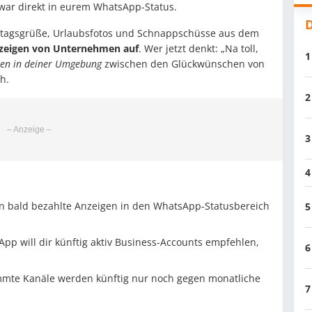
war direkt in eurem WhatsApp-Status.
D
stagsgrüße, Urlaubsfotos und Schnappschüsse aus dem
nzeigen von Unternehmen auf
. Wer jetzt denkt: „Na toll,
1
nen in deiner Umgebung
zwischen den Glückwünschen von
ch.
2
3
4
bald bezahlte Anzeigen in den WhatsApp-Statusbereich
5
pp will dir künftig aktiv Business-Accounts empfehlen,
6
mte Kanäle werden künftig nur noch gegen monatliche
7