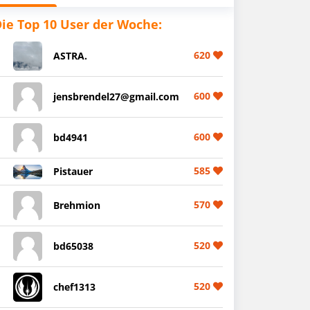
ie Top 10 User der Woche:
620
ASTRA.
600
jensbrendel27@gmail.com
600
bd4941
585
Pistauer
570
Brehmion
520
bd65038
520
chef1313