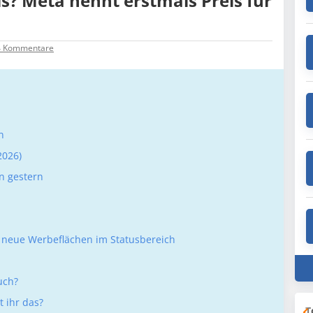
s? Meta nennt erstmals Preis für
4
Kommentare
n
2026)
n gestern
 neue Werbeflächen im Statusbereich
uch?
 ihr das?
T