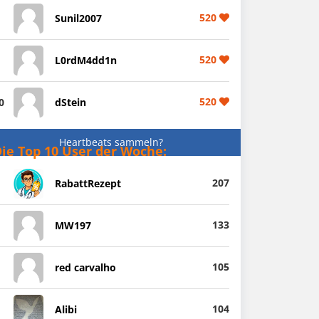
520
Sunil2007
520
L0rdM4dd1n
520
0
dStein
Heartbeats sammeln?
ie Top 10 User der Woche:
207
RabattRezept
133
MW197
105
red carvalho
104
Alibi