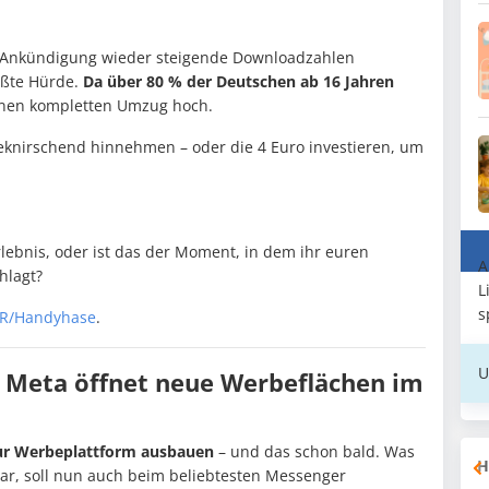
 Ankündigung wieder steigende Downloadzahlen
rößte Hürde.
Da über 80 % der Deutschen ab 16 Jahren
einen kompletten Umzug hoch.
eknirschend hinnehmen – oder die 4 Euro investieren, um
rlebnis, oder ist das der Moment, in dem ihr euren
A
hlagt?
L
s
R/Handyhase
.
U
 Meta öffnet neue Werbeflächen im
ur Werbeplattform ausbauen
– und das schon bald. Was
H
war, soll nun auch beim beliebtesten Messenger