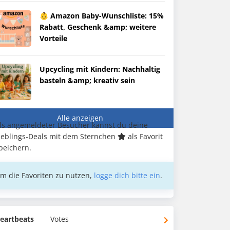
👶 Amazon Baby-Wunschliste: 15%
Rabatt, Geschenk &amp; weitere
Vorteile
Upcycling mit Kindern: Nachhaltig
basteln &amp; kreativ sein
Alle anzeigen
ls angemeldeter Besucher kannst du deine
ieblings-Deals mit dem Sternchen
als Favorit
peichern.
m die Favoriten zu nutzen,
logge dich bitte ein
.
eartbeats
Votes