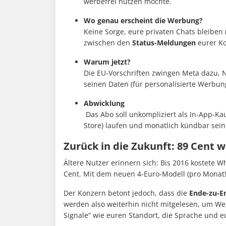
werbefrei nutzen möchte.
Wo genau erscheint die Werbung?
Keine Sorge, eure privaten Chats bleiben 
zwischen den
Status-Meldungen
eurer Ko
Warum jetzt?
Die EU-Vorschriften zwingen Meta dazu, 
seinen Daten (für personalisierte Werbung
Abwicklung
Das Abo soll unkompliziert als In-App-Ka
Store) laufen und monatlich kündbar sein
Zurück in die Zukunft: 89 Cent 
Ältere Nutzer erinnern sich: Bis 2016 kostete 
Cent. Mit dem neuen 4-Euro-Modell (pro Monat!)
Der Konzern betont jedoch, dass die
Ende-zu-E
werden also weiterhin nicht mitgelesen, um We
Signale“ wie euren Standort, die Sprache und e