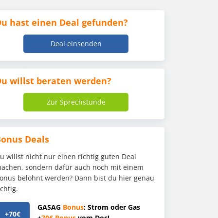
u hast einen Deal gefunden?
Deal einsenden
u willst beraten werden?
Zur Sprechstunde
Bonus Deals
u willst nicht nur einen richtig guten Deal
achen, sondern dafür auch noch mit einem
onus belohnt werden? Dann bist du hier genau
ichtig.
GASAG
Bonus
: Strom oder Gas
+70€
+
70€
Bonus
vom Doc!