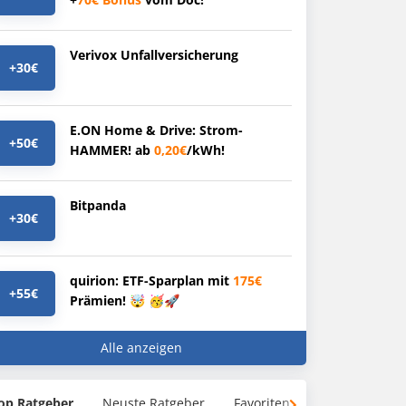
Verivox Unfallversicherung
+30€
E.ON Home & Drive: Strom-
+50€
HAMMER! ab
0,20€
/kWh!
Bitpanda
+30€
quirion: ETF-Sparplan mit
175€
+55€
Prämien! 🤯 🥳🚀
Alle anzeigen
op Ratgeber
Neuste Ratgeber
Favoriten