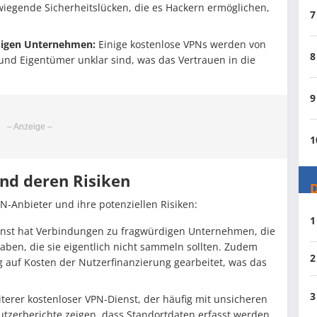
wiegende Sicherheitslücken, die es Hackern ermöglichen,
7
digen Unternehmen:
Einige kostenlose VPNs werden von
8
nd Eigentümer unklar sind, was das Vertrauen in die
9
1
nd deren Risiken
D
N-Anbieter und ihre potenziellen Risiken:
1
enst hat Verbindungen zu fragwürdigen Unternehmen, die
aben, die sie eigentlich nicht sammeln sollten. Zudem
2
uf Kosten der Nutzerfinanzierung gearbeitet, was das
3
iterer kostenloser VPN-Dienst, der häufig mit unsicheren
utzerberichte zeigen, dass Standortdaten erfasst werden,