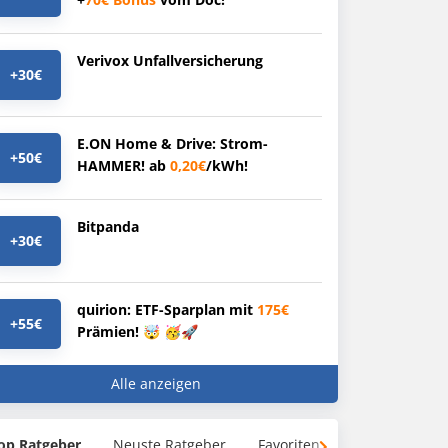
Verivox Unfallversicherung
+30€
E.ON Home & Drive: Strom-
+50€
HAMMER! ab
0,20€
/kWh!
Bitpanda
+30€
quirion: ETF-Sparplan mit
175€
+55€
Prämien! 🤯 🥳🚀
Alle anzeigen
op Ratgeber
Neuste Ratgeber
Favoriten