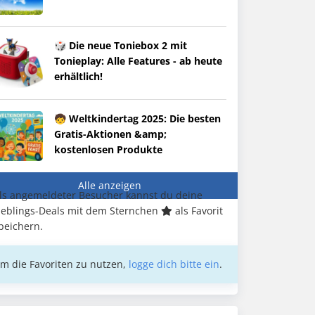
🎲 Die neue Toniebox 2 mit
Tonieplay: Alle Features - ab heute
erhältlich!
🧒 Weltkindertag 2025: Die besten
Gratis-Aktionen &amp;
kostenlosen Produkte
Alle anzeigen
ls angemeldeter Besucher kannst du deine
ieblings-Deals mit dem Sternchen
als Favorit
peichern.
m die Favoriten zu nutzen,
logge dich bitte ein
.