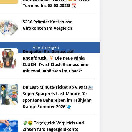
Termine bis 08.08.2026! 📆
525€ Prämie: Kostenlose
Girokonten im Vergleich
Alle anzeigen
Doppelter Eis-Genuss auf
Knopfdruck! 🍹 Die neue Ninja
SLUSHi Twist Slush-Eismaschine
mit zwei Behältern im Check!
DB Last-Minute-Ticket ab 6,99€! 🚈
Super Sparpreis Last Minute für
spontane Bahnreisen im Frühjahr
&amp; Sommer 2026!🧳
💸🤑 Tagesgeld: Vergleich und
Zinsen fürs Tagesgeldkonto