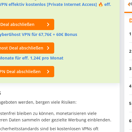
H
VPN effektiv kostenlos [Private Internet Access] 🔥 eff.
D
 Deal abschließen
1
 CyberGhost VPN für 67,76€ + 60€ Bonus
host Deal abschließen
2
Monate für eff. 1,24€ pro Monat
3
PN Deal abschließen
4
s
ngeboten werden, bergen viele Risiken:
5
tenfrei bleiben zu können, monetarisieren viele
deren Daten sammeln oder gezielte Werbung einblenden.
6
icherheitsstandards sind bei kostenlosen VPNs oft