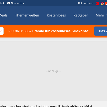
kTok
|
Newsletter
Bekannt aus:
Deals
Themenwelten
Kostenloses
Ratgeber
Mehr
REKORD: 300€ Prämie für kostenloses Girokonto!
Das w
ter unsicher sind und wie ihr eure Privatsphäre schützt