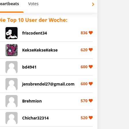
eartbeats
Votes
ie Top 10 User der Woche:
836
friscodent34
620
KekseKekseKekse
600
bd4941
600
jensbrendel27@gmail.com
570
Brehmion
520
Chichar32314