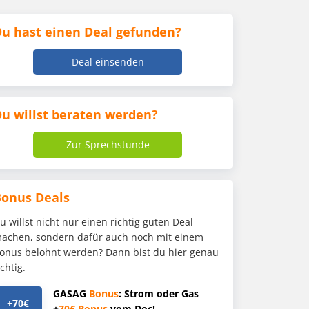
u hast einen Deal gefunden?
Deal einsenden
u willst beraten werden?
Zur Sprechstunde
Bonus Deals
u willst nicht nur einen richtig guten Deal
achen, sondern dafür auch noch mit einem
onus belohnt werden? Dann bist du hier genau
ichtig.
GASAG
Bonus
: Strom oder Gas
+70€
+
70€
Bonus
vom Doc!