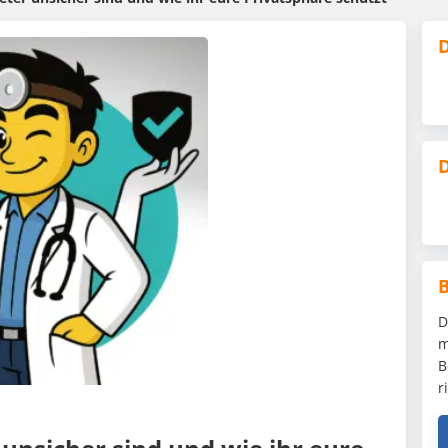
D
D
D
m
B
r