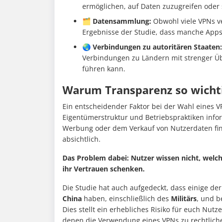
ermöglichen, auf Daten zuzugreifen oder 
🗂️ Datensammlung:
Obwohl viele VPNs v
Ergebnisse der Studie, dass manche App
🌏 Verbindungen zu autoritären Staaten:
Verbindungen zu Ländern mit strenger Üb
führen kann.
Warum Transparenz so wichti
Ein entscheidender Faktor bei der Wahl eines V
Eigentümerstruktur und Betriebspraktiken inform
Werbung oder dem Verkauf von Nutzerdaten fin
absichtlich.
Das Problem dabei: Nutzer wissen nicht, welc
ihr Vertrauen schenken.
Die Studie hat auch aufgedeckt, dass einige d
China
haben, einschließlich des
Militärs
, und b
Dies stellt ein erhebliches Risiko für euch Nutz
denen die Verwendung eines VPNs zu rechtlic