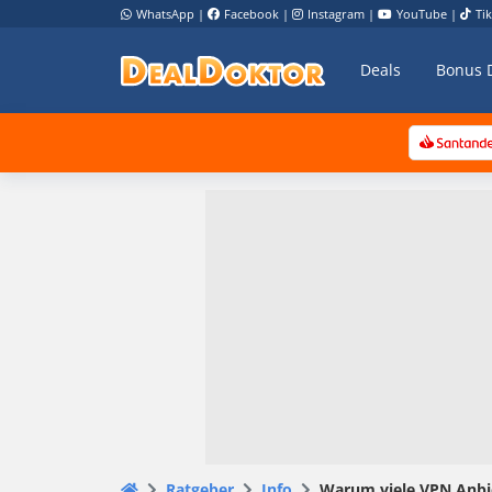
WhatsApp
|
Facebook
|
Instagram
|
YouTube
|
Ti
Deals
Bonus 
Ratgeber
Info
Warum viele VPN Anbie