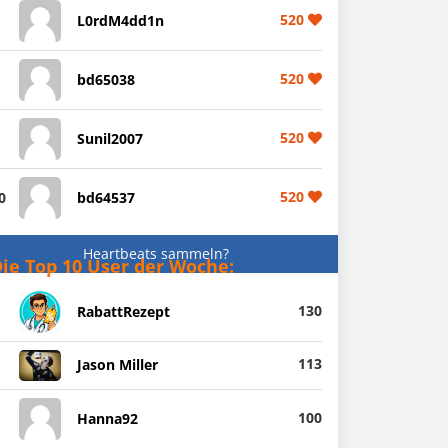
520
L0rdM4dd1n
520
bd65038
520
Sunil2007
520
0
bd64537
Heartbeats sammeln?
ie Top 10 User der Woche:
130
RabattRezept
113
Jason Miller
100
Hanna92