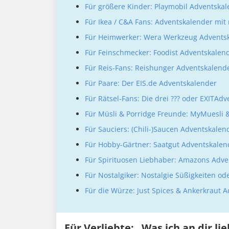
Für größere Kinder: Playmobil Adventska
Für Ikea / C&A Fans: Adventskalender mit
Für Heimwerker: Wera Werkzeug Advents
Für Feinschmecker: Foodist Adventskalen
Für Reis-Fans: Reishunger Adventskalend
Für Paare: Der EIS.de Adventskalender
Für Rätsel-Fans: Die drei ??? oder EXITAd
Für Müsli & Porridge Freunde: MyMuesli 
Für Sauciers: (Chili-)Saucen Adventskalen
Für Hobby-Gärtner: Saatgut Adventskalen
Für Spirituosen Liebhaber: Amazons Adve
Für Nos­t­al­gi­ker: Nostalgie Süßigkeiten 
Für die Würze: Just Spices & Ankerkraut 
Für Verliebte: „Was ich an dir l