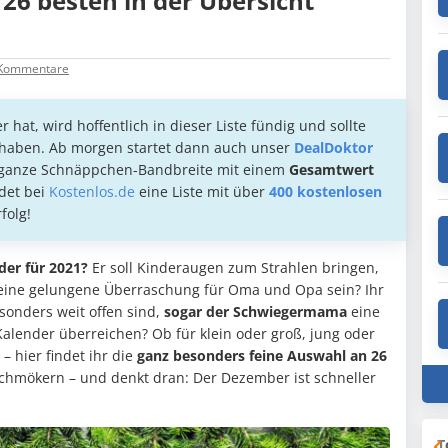
26 besten in der Übersicht
Kommentare
at, wird hoffentlich in dieser Liste fündig und sollte
haben. Ab morgen startet dann auch unser
DealDoktor
e ganze Schnäppchen-Bandbreite mit einem
Gesamtwert
ndet bei
Kostenlos.de
eine Liste mit über
400 kostenlosen
rfolg!
er für 2021?
Er soll Kinderaugen zum Strahlen bringen,
 eine gelungene Überraschung für Oma und Opa sein? Ihr
sonders weit offen sind,
sogar der Schwiegermama
eine
alender überreichen? Ob für klein oder groß, jung oder
– hier findet ihr die
ganz besonders feine Auswahl an 26
Schmökern – und denkt dran: Der Dezember ist schneller
T