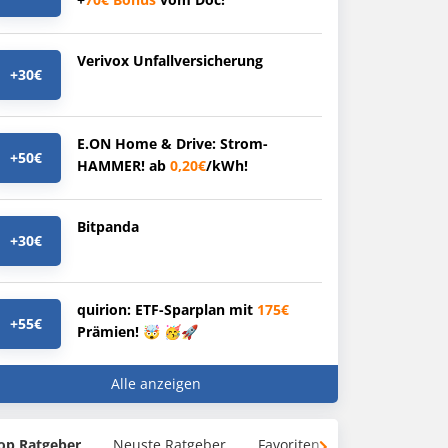
Verivox Unfallversicherung
+30€
E.ON Home & Drive: Strom-
+50€
HAMMER! ab
0,20€
/kWh!
Bitpanda
+30€
quirion: ETF-Sparplan mit
175€
+55€
Prämien! 🤯 🥳🚀
Alle anzeigen
op Ratgeber
Neuste Ratgeber
Favoriten