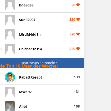
520
bd65038
520
Sunil2007
520
L0rdM4dd1n
520
0
Chichar32314
Heartbeats sammeln?
ie Top 10 User der Woche:
139
RabattRezept
131
MW197
108
Alibi