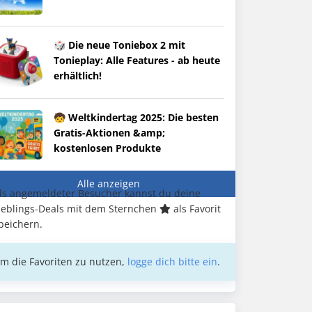
🎲 Die neue Toniebox 2 mit
Tonieplay: Alle Features - ab heute
erhältlich!
🧒 Weltkindertag 2025: Die besten
Gratis-Aktionen &amp;
kostenlosen Produkte
Alle anzeigen
ls angemeldeter Besucher kannst du deine
ieblings-Deals mit dem Sternchen
als Favorit
peichern.
m die Favoriten zu nutzen,
logge dich bitte ein
.