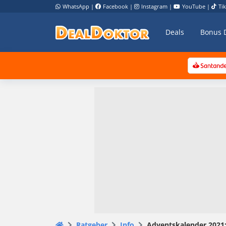
WhatsApp
|
Facebook
|
Instagram
|
YouTube
|
Ti
Deals
Bonus 
Ratgeber
Info
Adventskalender 2021: 