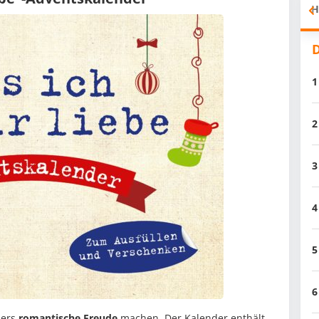
H
D
1
2
3
4
5
6
ders
romantische Freude
machen. Der Kalender enthält