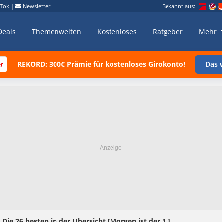
kTok
|
Newsletter
Bekannt aus:
Deals
Themenwelten
Kostenloses
Ratgeber
Mehr
REKORD: 300€ Prämie für kostenloses Girokonto!
Das w
Die 26 besten in der Übersicht [Morgen ist der 1.]