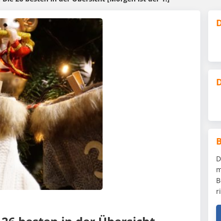
D
D
D
m
B
r