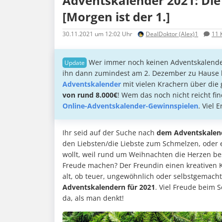
Adventskalender 2021: Die 
[Morgen ist der 1.]
30.11.2021
um 12:02 Uhr
DealDoktor (Alex)1
11
Wer immer noch keinen Adventskalender h
ihn dann zumindest am 2. Dezember zu Hause 
Adventskalender
mit vielen Krachern über di
von rund 8.000€
! Wem das noch nicht reicht fi
Online-Adventskalender-Gewinnspielen
. Viel E
Ihr seid auf der Suche nach
dem Adventskalend
den Liebsten/die Liebste zum Schmelzen, oder
wollt, weil rund um Weihnachten die Herzen be
Freude machen? Der Freundin einen kreativen K
alt, ob teuer, ungewöhnlich oder selbstgemacht 
Adventskalendern für 2021
. Viel Freude beim 
da, als man denkt!