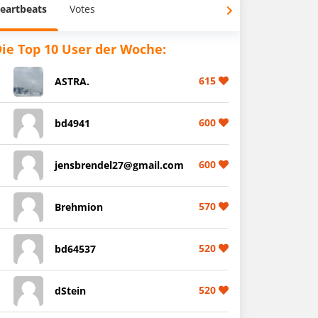
eartbeats
Votes
ie Top 10 User der Woche:
615
ASTRA.
600
bd4941
600
jensbrendel27@gmail.com
570
Brehmion
520
bd64537
520
dStein