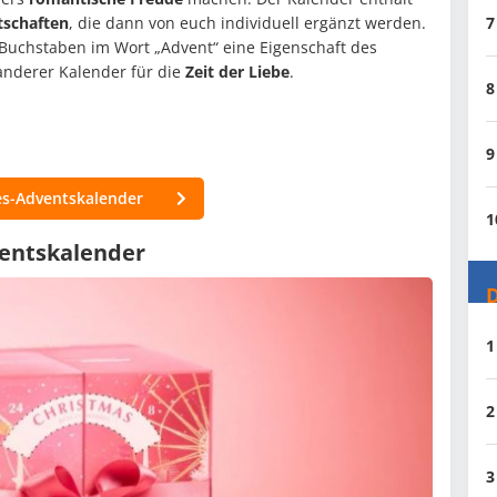
tschaften
, die dann von euch individuell ergänzt werden.
7
n Buchstaben im Wort „Advent“ eine Eigenschaft des
 anderer Kalender für die
Zeit der Liebe
.
8
9
s-Adventskalender
1
ventskalender
D
1
2
3