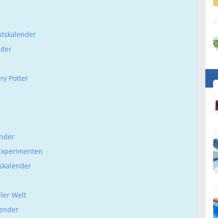
entskalender
nder
ry Potter
ender
 Experimenten
skalender
ller Welt
lender