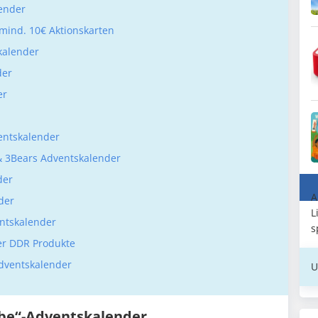
lender
 mind. 10€ Aktionskarten
kalender
der
er
ventskalender
& 3Bears Adventskalender
der
A
der
L
ntskalender
s
oder DDR Produkte
Adventskalender
U
iebe“-Adventskalender