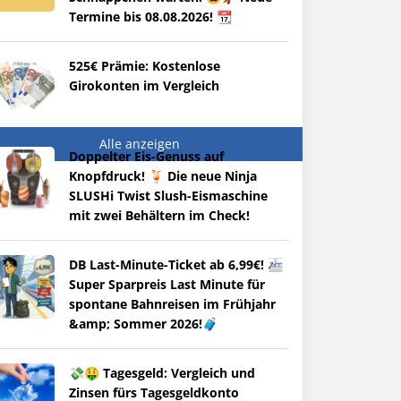
Termine bis 08.08.2026! 📆
525€ Prämie: Kostenlose
Girokonten im Vergleich
Alle anzeigen
Doppelter Eis-Genuss auf
Knopfdruck! 🍹 Die neue Ninja
SLUSHi Twist Slush-Eismaschine
mit zwei Behältern im Check!
DB Last-Minute-Ticket ab 6,99€! 🚈
Super Sparpreis Last Minute für
spontane Bahnreisen im Frühjahr
&amp; Sommer 2026!🧳
💸🤑 Tagesgeld: Vergleich und
Zinsen fürs Tagesgeldkonto