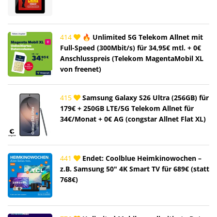
414
🔥 Unlimited 5G Telekom Allnet mit
Full-Speed (300Mbit/s) für 34,95€ mtl. + 0€
Anschlusspreis (Telekom MagentaMobil XL
von freenet)
415
Samsung Galaxy S26 Ultra (256GB) für
179€ + 250GB LTE/5G Telekom Allnet für
34€/Monat + 0€ AG (congstar Allnet Flat XL)
441
Endet: Coolblue Heimkinowochen –
z.B. Samsung 50" 4K Smart TV für 689€ (statt
768€)