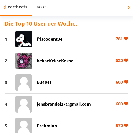
Heartbeats
Votes
Die Top 10 User der Woche:
781
1
friscodent34
620
2
KekseKekseKekse
600
3
bd4941
600
4
jensbrendel27@gmail.com
570
5
Brehmion