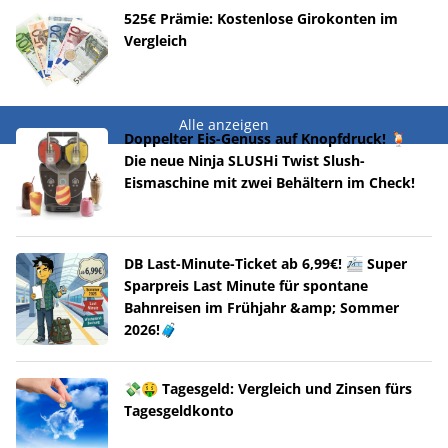
525€ Prämie: Kostenlose Girokonten im
Vergleich
Alle anzeigen
Doppelter Eis-Genuss auf Knopfdruck! 🍹
Die neue Ninja SLUSHi Twist Slush-
Eismaschine mit zwei Behältern im Check!
DB Last-Minute-Ticket ab 6,99€! 🚈 Super
Sparpreis Last Minute für spontane
Bahnreisen im Frühjahr &amp; Sommer
2026!🧳
💸🤑 Tagesgeld: Vergleich und Zinsen fürs
Tagesgeldkonto