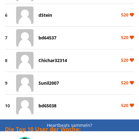
520
6
dStein
520
7
bd64537
520
8
Chichar32314
520
9
Sunil2007
520
10
bd65038
Heartbeats sammeln?
Die Top 10 User der Woche: