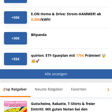
E.ON Home & Drive: Strom-HAMMER! ab
+50€
0,20€
/kWh!
Bitpanda
+30€
quirion: ETF-Sparplan mit
175€
Prämien! 🤯
+55€
🥳🚀
Alle anzeigen
Top Ratgeber
Neuste Ratgeber
Favoriten
Gutscheine, Rabatte, T-Shirts & freier
Eintritt: Mit guten Noten bei den