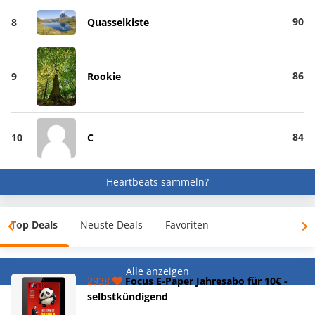
90
8
Quasselkiste
86
9
Rookie
84
10
C
Heartbeats sammeln?
Top Deals
Neuste Deals
Favoriten
Alle anzeigen
2938
Focus E-Paper Jahresabo für 10€ -
selbstkündigend