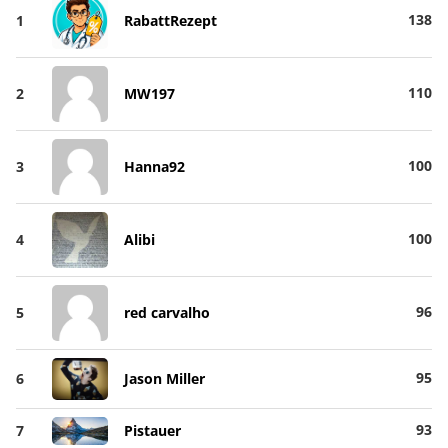
138
1
RabattRezept
110
2
MW197
100
3
Hanna92
100
4
Alibi
96
5
red carvalho
95
6
Jason Miller
93
7
Pistauer