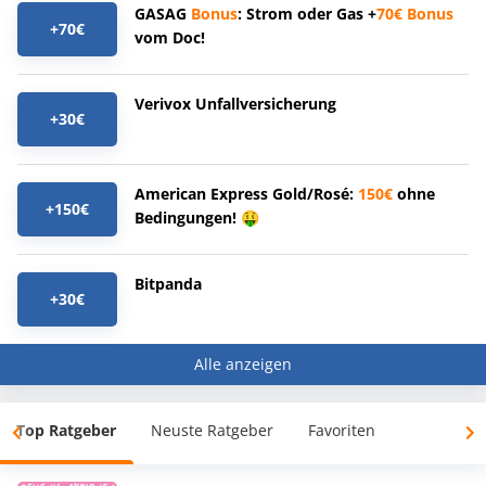
GASAG
Bonus
: Strom oder Gas +
70€
Bonus
+70€
vom Doc!
Verivox Unfallversicherung
+30€
American Express Gold/Rosé:
150€
ohne
+150€
Bedingungen! 🤑
Bitpanda
+30€
Alle anzeigen
Top Ratgeber
Neuste Ratgeber
Favoriten