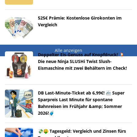
525€ Prämie: Kostenlose Girokonten im
Vergleich
Alle anzeigen
Doppelter Eis-Genuss auf Knopfdruck! 🍹
Die neue Ninja SLUSHi Twist Slush-
Eismaschine mit zwei Behältern im Check!
DB Last-Minute-Ticket ab 6,99€! 🚈 Super
Sparpreis Last Minute für spontane
Bahnreisen im Frühjahr &amp; Sommer
2026!🧳
💸🤑 Tagesgeld: Vergleich und Zinsen fürs