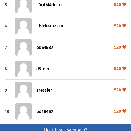
520
5
L0rdM4dd1n
520
6
Chichar32314
520
7
bd64537
520
8
dStein
520
9
Tressler
520
10
bd16457
Heartbeats sammeln?