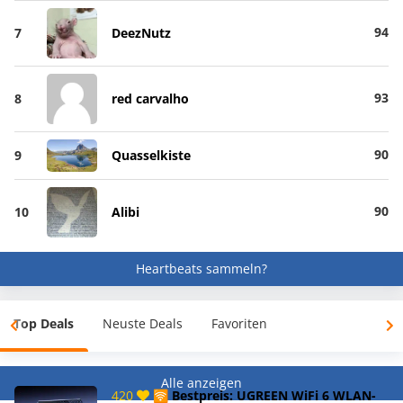
94
7
DeezNutz
93
8
red carvalho
90
9
Quasselkiste
90
10
Alibi
Heartbeats sammeln?
Top Deals
Neuste Deals
Favoriten
Alle anzeigen
420
🛜 Bestpreis: UGREEN WiFi 6 WLAN-