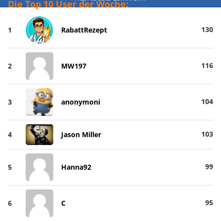
Die Top 10 User der Woche:
130
1
RabattRezept
116
2
MW197
104
3
anonymoni
103
4
Jason Miller
99
5
Hanna92
95
6
C