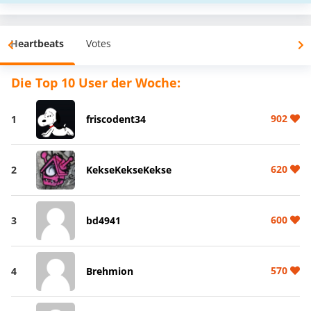
Heartbeats
Votes
Die Top 10 User der Woche:
902
1
friscodent34
620
2
KekseKekseKekse
600
3
bd4941
570
4
Brehmion