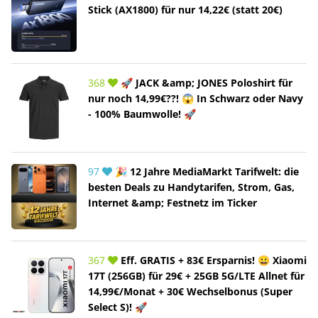
Stick (AX1800) für nur 14,22€ (statt 20€)
368
🚀 JACK &amp; JONES Poloshirt für
nur noch 14,99€??! 😱 In Schwarz oder Navy
- 100% Baumwolle! 🚀
97
🎉 12 Jahre MediaMarkt Tarifwelt: die
besten Deals zu Handytarifen, Strom, Gas,
Internet &amp; Festnetz im Ticker
367
Eff. GRATIS + 83€ Ersparnis! 😀 Xiaomi
17T (256GB) für 29€ + 25GB 5G/LTE Allnet für
14,99€/Monat + 30€ Wechselbonus (Super
Select S)! 🚀