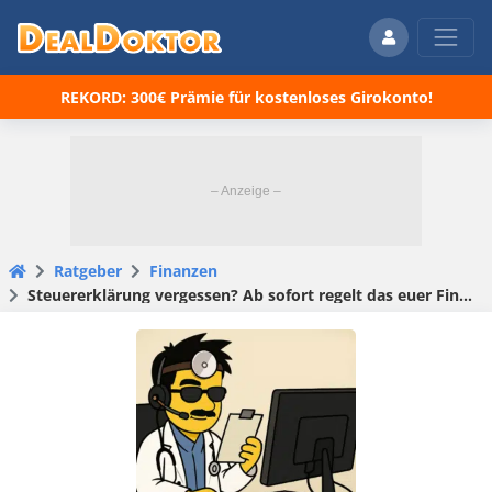
REKORD: 300€ Prämie für kostenloses Girokonto!
Ratgeber
Finanzen
Steuererklärung vergessen? Ab sofort regelt das euer Finanzamt! – Pilotprojekt in Hessen (Kassel) gestartet