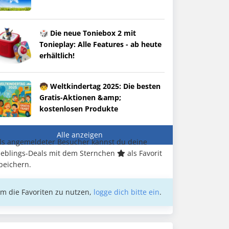
🎲 Die neue Toniebox 2 mit
Tonieplay: Alle Features - ab heute
erhältlich!
🧒 Weltkindertag 2025: Die besten
Gratis-Aktionen &amp;
kostenlosen Produkte
Alle anzeigen
ls angemeldeter Besucher kannst du deine
ieblings-Deals mit dem Sternchen
als Favorit
peichern.
m die Favoriten zu nutzen,
logge dich bitte ein
.