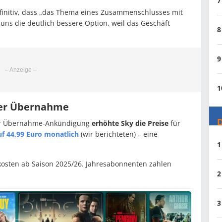
7
efinitiv, dass „das Thema eines Zusammenschlusses mit
r uns die deutlich bessere Option, weil das Geschäft
8
9
1
der Übernahme
D
 der Übernahme-Ankündigung
erhöhte Sky die Preise
für
uf 44,99 Euro monatlich
(wir berichteten) – eine
1
kosten ab Saison 2025/26. Jahresabonnenten zahlen
2
3