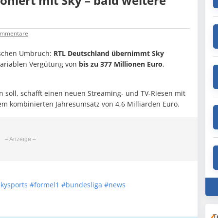
oniert mit Sky – bald weitere
mmentare
rischen Umbruch:
RTL Deutschland übernimmt Sky
 variablen Vergütung von
bis zu 377 Millionen Euro
,
 soll, schafft einen neuen Streaming- und TV-Riesen mit
m kombinierten Jahresumsatz von 4,6 Milliarden Euro.
kysports
#formel1
#bundesliga
#news
T