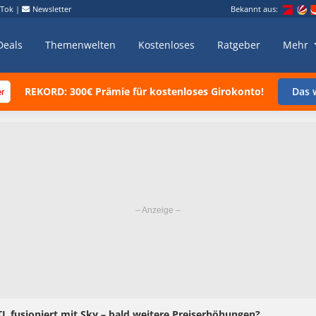
kTok
|
Newsletter
Bekannt aus:
Deals
Themenwelten
Kostenloses
Ratgeber
Mehr
REKORD: 300€ Prämie für kostenloses Girokonto!
Das w
L fusioniert mit Sky – bald weitere Preiserhöhungen?