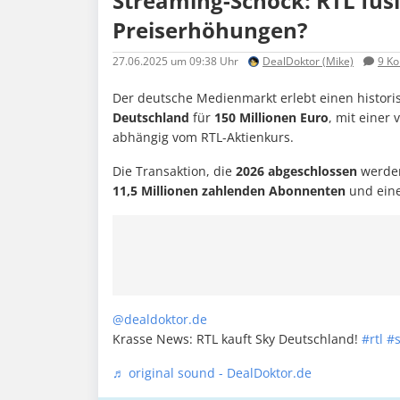
Streaming-Schock: RTL fusi
Preiserhöhungen?
27.06.2025
um 09:38 Uhr
DealDoktor (Mike)
9
Ko
Der deutsche Medienmarkt erlebt einen histo
Deutschland
für
150 Millionen Euro
, mit einer
abhängig vom RTL-Aktienkurs.
Die Transaktion, die
2026 abgeschlossen
werden
11,5 Millionen zahlenden Abonnenten
und eine
@dealdoktor.de
Krasse News: RTL kauft Sky Deutschland!
#rtl
#s
♬ original sound - DealDoktor.de