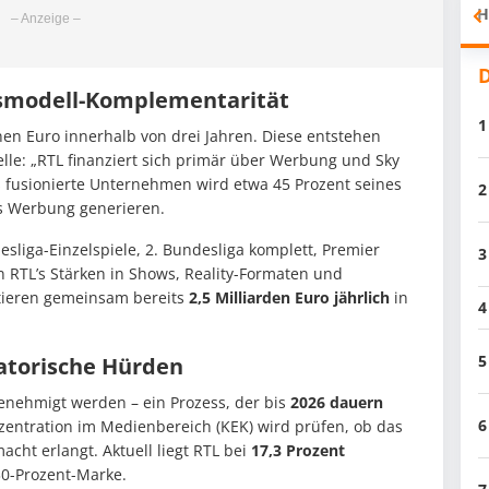
H
D
tsmodell-Komplementarität
1
nen Euro innerhalb von drei Jahren. Diese entstehen
le: „RTL finanziert sich primär über Werbung und Sky
s fusionierte Unternehmen wird etwa 45 Prozent seines
2
s Werbung generieren.
esliga-Einzelspiele, 2. Bundesliga komplett, Premier
3
 RTL’s Stärken in Shows, Reality-Formaten und
tieren gemeinsam bereits
2,5 Milliarden Euro jährlich
in
4
5
atorische Hürden
enehmigt werden – ein Prozess, der bis
2026 dauern
6
zentration im Medienbereich (KEK) wird prüfen, ob das
t erlangt. Aktuell liegt RTL bei
17,3 Prozent
 30-Prozent-Marke.