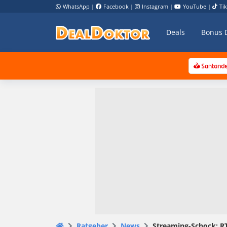
WhatsApp
|
Facebook
|
Instagram
|
YouTube
|
Ti
Deals
Bonus 
Ratgeber
News
Streaming-Schock: RT