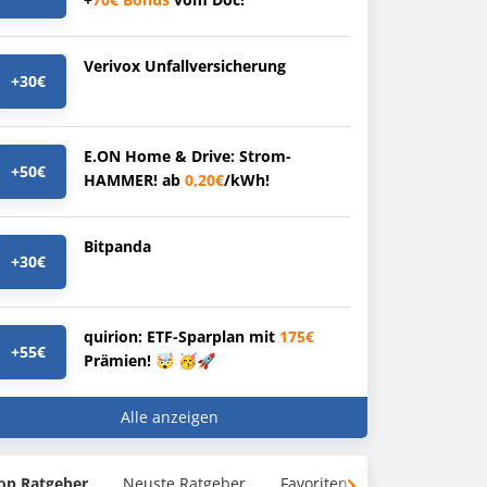
Verivox Unfallversicherung
+30€
E.ON Home & Drive: Strom-
+50€
HAMMER! ab
0,20€
/kWh!
Bitpanda
+30€
quirion: ETF-Sparplan mit
175€
+55€
Prämien! 🤯 🥳🚀
Alle anzeigen
op Ratgeber
Neuste Ratgeber
Favoriten