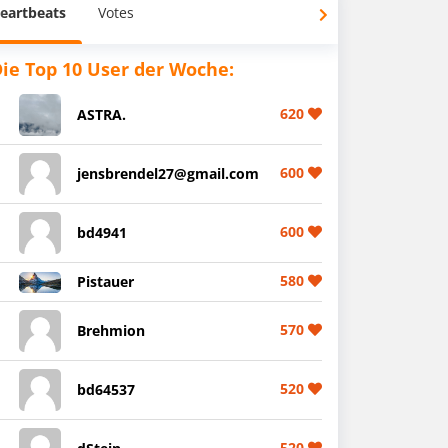
eartbeats
Votes
ie Top 10 User der Woche:
620
ASTRA.
600
jensbrendel27@gmail.com
600
bd4941
580
Pistauer
570
Brehmion
520
bd64537
520