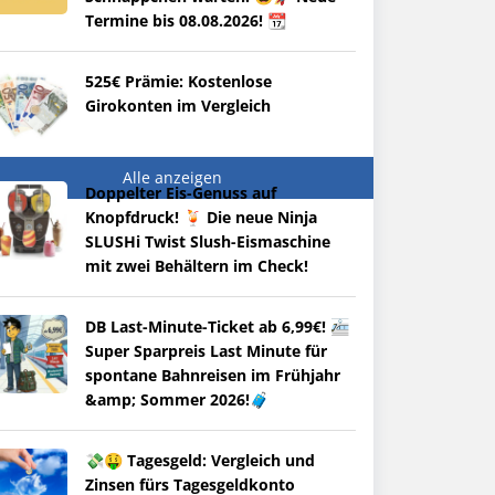
Termine bis 08.08.2026! 📆
525€ Prämie: Kostenlose
Girokonten im Vergleich
Alle anzeigen
Doppelter Eis-Genuss auf
Knopfdruck! 🍹 Die neue Ninja
SLUSHi Twist Slush-Eismaschine
mit zwei Behältern im Check!
DB Last-Minute-Ticket ab 6,99€! 🚈
Super Sparpreis Last Minute für
spontane Bahnreisen im Frühjahr
&amp; Sommer 2026!🧳
💸🤑 Tagesgeld: Vergleich und
Zinsen fürs Tagesgeldkonto