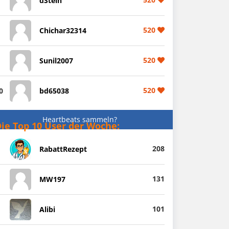
dStein
520
Chichar32314
520
Sunil2007
520
0
bd65038
Heartbeats sammeln?
ie Top 10 User der Woche:
208
RabattRezept
131
MW197
101
Alibi