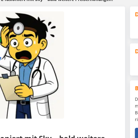
D
D
D
m
B
r