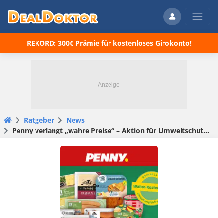
REKORD: 300€ Prämie für kostenloses Girokonto!
Ratgeber
News
Penny verlangt „wahre Preise“ – Aktion für Umweltschutz oder PR-Masche?