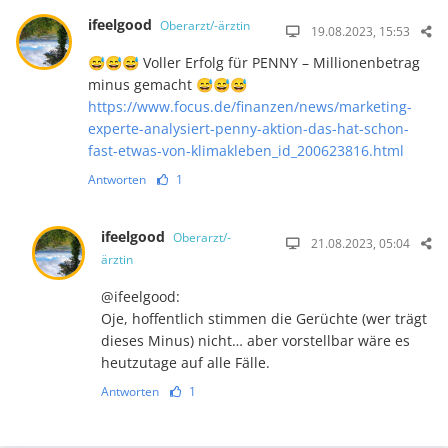
ifeelgood
Oberarzt/-ärztin
19.08.2023, 15:53
😅😅😅 Voller Erfolg für PENNY – Millionenbetrag
minus gemacht 😅😅😅
https://www.focus.de/finanzen/news/marketing-
experte-analysiert-penny-aktion-das-hat-schon-
fast-etwas-von-klimakleben_id_200623816.html
Antworten
1
ifeelgood
Oberarzt/-
21.08.2023, 05:04
ärztin
@ifeelgood:
Oje, hoffentlich stimmen die Gerüchte (wer trägt
dieses Minus) nicht… aber vorstellbar wäre es
heutzutage auf alle Fälle.
Antworten
1