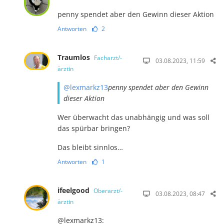
penny spendet aber den Gewinn dieser Aktion
Antworten
2
Traumlos
Facharzt/-
03.08.2023, 11:59
ärztin
@lexmarkz13
penny spendet aber den Gewinn
dieser Aktion
Wer überwacht das unabhängig und was soll
das spürbar bringen?
Das bleibt sinnlos…
Antworten
1
ifeelgood
Oberarzt/-
03.08.2023, 08:47
ärztin
@lexmarkz13: