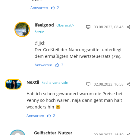
Antworten
2
ifeelgood
Oberarzt/-
03.08.2023, 08:45
ärztin
@jjcl:
Der Großteil der Nahrungsmittel unterliegt
dem ermäßigten Mehrwertsteuersatz (7%).
Antworten
2
NeXtii
Facharzt/-ärztin
02.08.2023, 16:58
Hab ich schon gewundert warum die Preise bei
Penny so hoch waren, naja dann geht man halt
woanders hin 😀
Antworten
2
__Gelöschter_Nutzer__
02.08.2023, 16:59