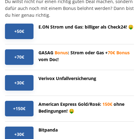
Du willst nicht nur einen richtig guten Deal machen, sondern
dafür auch noch mit einem Bonus belohnt werden? Dann bist
du hier genau richtig.
E.ON Strom und Gas: billiger als Check24! 🤑
+50€
GASAG
Bonus
: Strom oder Gas +
70€
Bonus
+70€
vom Doc!
Verivox Unfallversicherung
+30€
American Express Gold/Rosé:
150€
ohne
+150€
Bedingungen! 🤑
Bitpanda
+30€