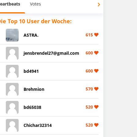
eartbeats
Votes
ie Top 10 User der Woche:
615
ASTRA.
600
jensbrendel27@gmail.com
600
bd4941
570
Brehmion
520
bd65038
520
Chichar32314