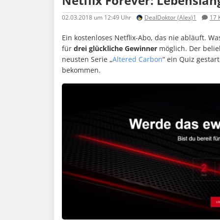
Netflix Forever: Lebensla
02.03.2018
um 12:49 Uhr
DealDoktor (Alex)1
17
Ein kostenloses Netflix-Abo, das nie abläuft. Was
für
drei glückliche Gewinner
möglich. Der belie
neusten Serie „
Altered Carbon
“ ein Quiz gesta
bekommen.