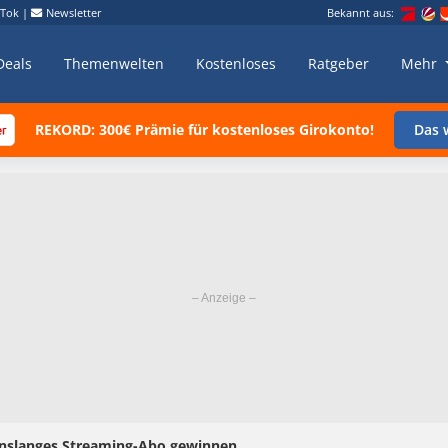
kTok
|
Newsletter
Bekannt aus:
Deals
Themenwelten
Kostenloses
Ratgeber
Mehr
REKORD: 300€ Prämie für kostenloses Girokonto!
Das w
benslanges Streaming-Abo gewinnen