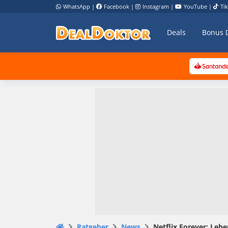
WhatsApp
|
Facebook
|
Instagram
|
YouTube
|
Ti
Deals
Bonus 
Ratgeber
News
Netflix Forever: Le