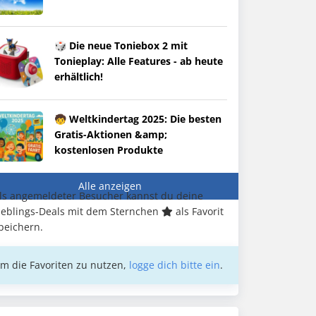
🎲 Die neue Toniebox 2 mit
Tonieplay: Alle Features - ab heute
erhältlich!
🧒 Weltkindertag 2025: Die besten
Gratis-Aktionen &amp;
kostenlosen Produkte
Alle anzeigen
ls angemeldeter Besucher kannst du deine
ieblings-Deals mit dem Sternchen
als Favorit
peichern.
m die Favoriten zu nutzen,
logge dich bitte ein
.