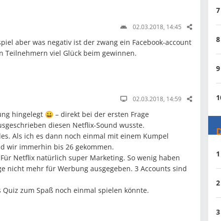
7
02.03.2018, 14:45
8
spiel aber was negativ ist der zwang ein Facebook-account
n Teilnehmern viel Glück beim gewinnen.
9
1
02.03.2018, 14:59
ung hingelegt 😀 – direkt bei der ersten Frage
ausgeschrieben diesen Netflix-Sound wusste.
D
. Als ich es dann noch einmal mit einem Kumpel
d wir immerhin bis 26 gekommen.
1
. Für Netflix natürlich super Marketing. So wenig haben
ge nicht mehr für Werbung ausgegeben. 3 Accounts sind
2
 Quiz zum Spaß noch einmal spielen könnte.
3