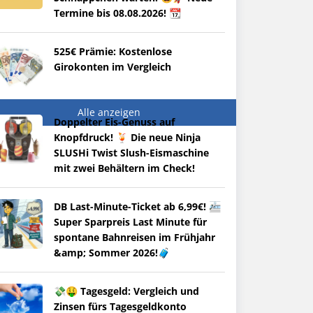
Termine bis 08.08.2026! 📆
525€ Prämie: Kostenlose
Girokonten im Vergleich
Alle anzeigen
Doppelter Eis-Genuss auf
Knopfdruck! 🍹 Die neue Ninja
SLUSHi Twist Slush-Eismaschine
mit zwei Behältern im Check!
DB Last-Minute-Ticket ab 6,99€! 🚈
Super Sparpreis Last Minute für
spontane Bahnreisen im Frühjahr
&amp; Sommer 2026!🧳
💸🤑 Tagesgeld: Vergleich und
Zinsen fürs Tagesgeldkonto