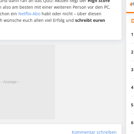
und dann ran an das Quiz! Aktuell liegt der
High Score
H
h also am besten mit einer weiteren Person vor den PC,
schon ein
Netflix-Abo
habt oder nicht – über diesen
D
ch wünsche euch allen viel Erfolg und
schreibt euren
1
2
3
4
5
6
Kommentar schreiben