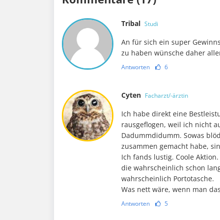
Tribal
Studi
An für sich ein super Gewinn
zu haben wünsche daher alle
Antworten
6
Cyten
Facharzt/-ärztin
Ich habe direkt eine Bestleist
rausgeflogen, weil ich nicht 
Dadummdidumm. Sowas blödes
zusammen gemacht habe, sin
Ich fands lustig. Coole Aktion
die wahrscheinlich schon lan
wahrscheinlich Portotasche.
Was nett wäre, wenn man das
Antworten
5