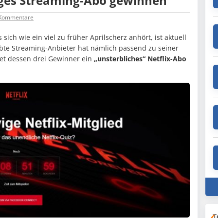
nges Streaming-Abo gewinnen
Kommentare
 sich wie ein viel zu früher Aprilscherz anhört, ist aktuell
bte Streaming-Anbieter hat nämlich passend zu seiner
rtet dessen drei Gewinner ein
„unsterbliches“ Netflix-Abo
T