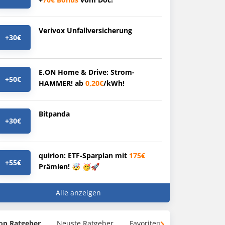
Verivox Unfallversicherung
+30€
E.ON Home & Drive: Strom-
+50€
HAMMER! ab
0,20€
/kWh!
Bitpanda
+30€
quirion: ETF-Sparplan mit
175€
+55€
Prämien! 🤯 🥳🚀
Alle anzeigen
op Ratgeber
Neuste Ratgeber
Favoriten