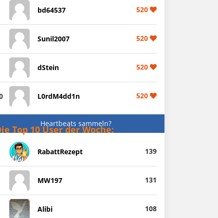
520
bd64537
520
Sunil2007
520
dStein
520
0
L0rdM4dd1n
Heartbeats sammeln?
ie Top 10 User der Woche:
139
RabattRezept
131
MW197
108
Alibi