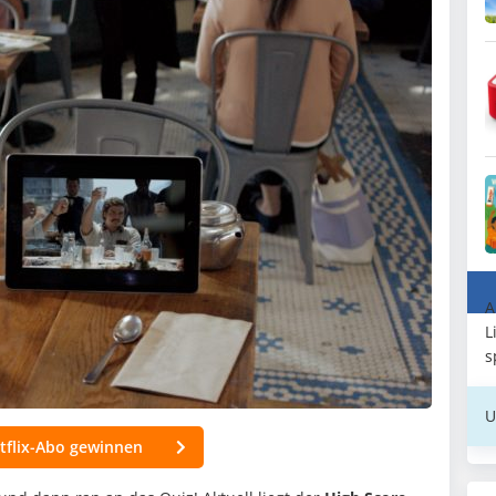
A
L
s
U
tflix-Abo gewinnen