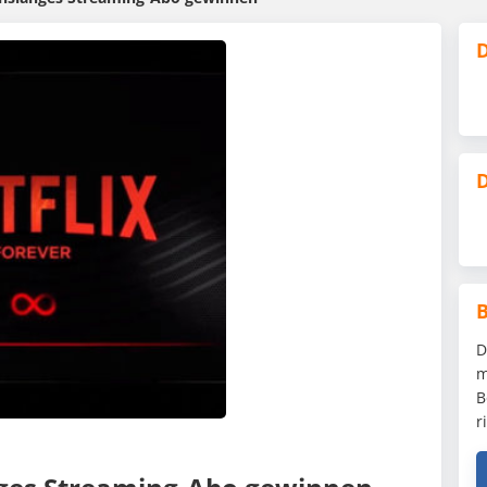
D
D
D
m
B
r